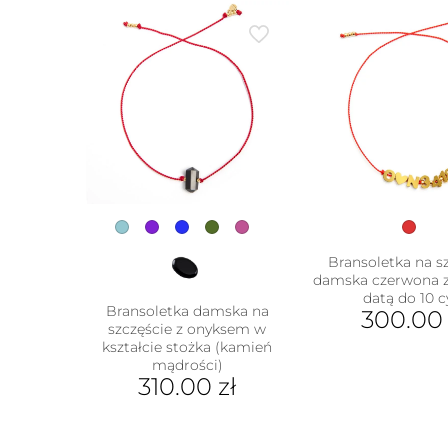
Bransoletka na s
damska czerwona 
datą do 10 c
Bransoletka damska na
300.0
szczęście z onyksem w
kształcie stożka (kamień
mądrości)
310.00
zł
Ten
produkt