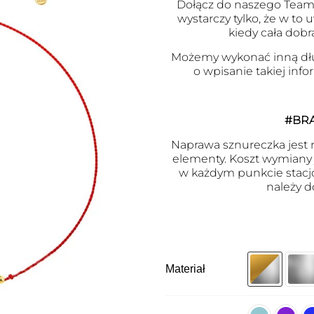
Dołącz do naszego Team
wystarczy tylko, że w to
kiedy cała dobr
Możemy wykonać inną dł
o wpisanie takiej inf
#BR
Naprawa sznureczka jest m
elementy. Koszt wymiany j
w każdym punkcie stacj
należy d
Materiał