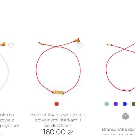
mska na
Bransoletka na szczęście z
óżowa z
dowolnymi literkami i
ą (symbol
serduszkiem
Bransoletka da
160.00
zł
szczęście z prz