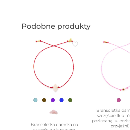
Podobne produkty
Bransoletka da
szczęście fluo r
pozłacaną kuleczk
Bransoletka damska na
przyjaźni)
szczęście z kwarcem