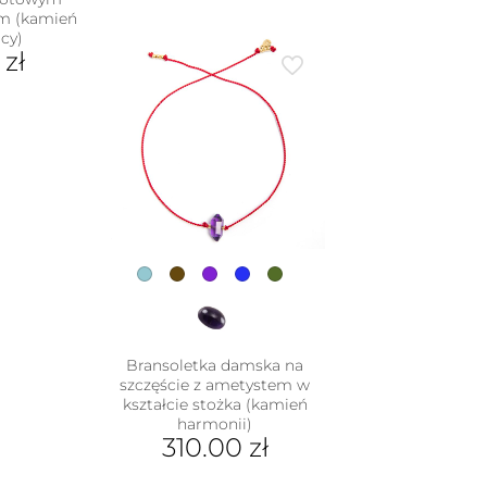
im (kamień
cy)
0
zł
dukt
e
iantów.
je
na
rać
nie
duktu
Bransoletka damska na
szczęście z ametystem w
kształcie stożka (kamień
harmonii)
310.00
zł
Ten