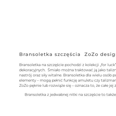
Bransoletka szczęścia ZoZo desi
Bransoletka na szczęście pochodzi z kolekcji „for l
dekoracyjnych. Śmiało można traktować ją jako tali
nastrój oraz siły witalne. Bransoletka dla wielu osó
elementy – mogą pełnić funkcję amuletu czy talizmanu.
ZoZo pęknie lub rozwiąże się – oznacza to, że całe je
Bransoletka z jedwabnej nitki na szczęście to takż