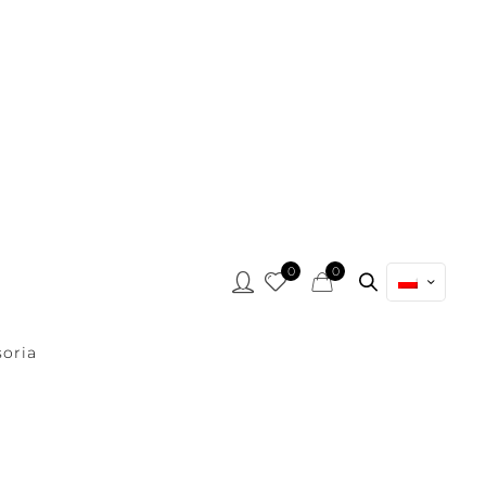
0
0
oria