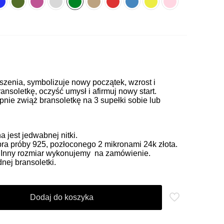
ciszenia, symbolizuje nowy początek, wzrost i
ansoletkę, oczyść umysł i afirmuj nowy start.
pnie zwiąż bransoletkę na 3 supełki sobie lub
jest jedwabnej nitki.
ra próby 925, pozłoconego 2 mikronami 24k złota.
. Inny rozmiar wykonujemy na zamówienie.
ej bransoletki.
Dodaj do koszyka