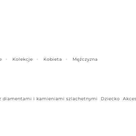
e
Kolekcje
Kobieta
Mężczyzna
 z diamentami i kamieniami szlachetnymi
Dziecko
Akces