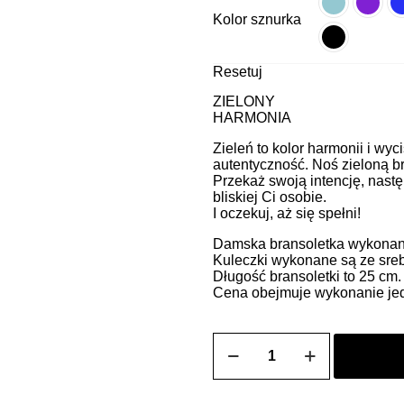
Kolor sznurka
Resetuj
ZIELONY
HARMONIA
Zieleń to kolor harmonii i wy
autentyczność. Noś zieloną br
Przekaż swoją intencję, nastę
bliskiej Ci osobie.
I oczekuj, aż się spełni!
Damska bransoletka wykonana 
Kuleczki wykonane są ze sreb
Długość bransoletki to 25 cm
Cena obejmuje wykonanie jedn
ilość
Bransoletka
damska
na