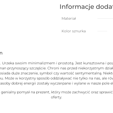
szczęście
z
Informacje dod
6
kuleczkami
Materiał
Kolor sznurka
gn
uck”. Urzeka swoim minimalizmem i prostotą. Jest kunsztowna i
zman przynoszący szczęście. Chroni nas przed niekorzystnym dz
b posiada duże znaczenie, symbol czy wartość sentymentalną. Nie
 Może w korzystny sposób oddziaływać nie tylko na nas, ale równ
j zasoby dobrej energii zostały wyczerpane i wylane w nasze pole
e genialny pomysł na prezent, który może zachwycić oraz sprawić
oferty.