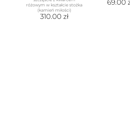
69.00
różowym w kształcie stożka
(kamień miłości)
310.00
zł
Ten
produkt
ma
wiele
wariantów.
Opcje
można
wybrać
na
stronie
produktu
w