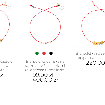
Bransoletka na sz
stopę czerwona d
zczęście
Bransoletka damska na
220.0
z dowolną
szczęście z 3 kuleczkami
yfr
zakończona turmalinami
0
zł
99.00
zł
–
400.00
zł
Ten
produkt
ma
wiele
wariantów.