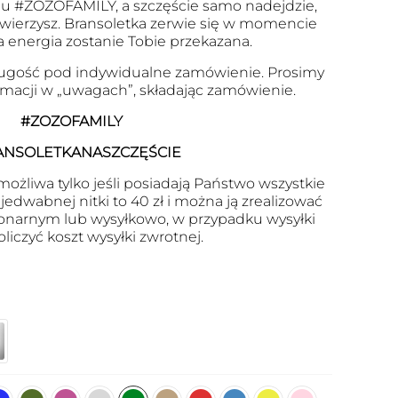
u #ZOZOFAMILY, a szczęście samo nadejdzie,
 uwierzysz. Bransoletka zerwie się w momencie
a energia zostanie Tobie przekazana.
ugość pod indywidualne zamówienie. Prosimy
ormacji w „uwagach”, składając zamówienie.
#ZOZOFAMILY
ANSOLETKANASZCZĘŚCIE
ożliwa tylko jeśli posiadają Państwo wszystkie
edwabnej nitki to 40 zł i można ją zrealizować
onarnym lub wysyłkowo, w przypadku wysyłki
oliczyć koszt wysyłki zwrotnej.