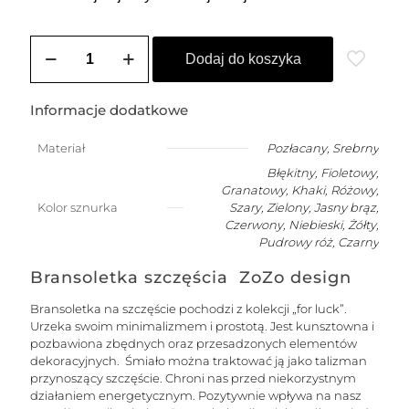
ilość
Bransoletka
Dodaj do koszyka
damska
na
szczęście
Informacje dodatkowe
z
6
Materiał
Pozłacany
,
Srebrny
kuleczkami
Błękitny, Fioletowy,
Granatowy, Khaki, Różowy,
Kolor sznurka
Szary, Zielony, Jasny brąz,
Czerwony, Niebieski, Żółty,
Pudrowy róż, Czarny
Bransoletka szczęścia ZoZo design
Bransoletka na szczęście pochodzi z kolekcji „for luck”.
Urzeka swoim minimalizmem i prostotą. Jest kunsztowna i
pozbawiona zbędnych oraz przesadzonych elementów
dekoracyjnych. Śmiało można traktować ją jako talizman
przynoszący szczęście. Chroni nas przed niekorzystnym
działaniem energetycznym. Pozytywnie wpływa na nasz