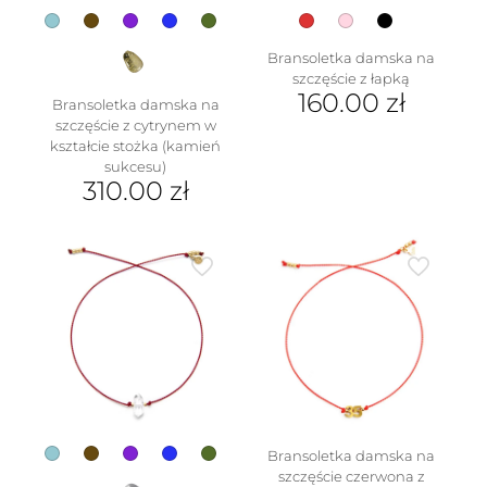
Bransoletka damska na
szczęście z łapką
160.00
zł
Bransoletka damska na
szczęście z cytrynem w
Ten
kształcie stożka (kamień
produkt
sukcesu)
ma
310.00
zł
wiele
wariantów.
Ten
Opcje
produkt
można
ma
wybrać
wiele
na
wariantów.
stronie
Opcje
produktu
można
wybrać
na
stronie
produktu
Bransoletka damska na
szczęście czerwona z