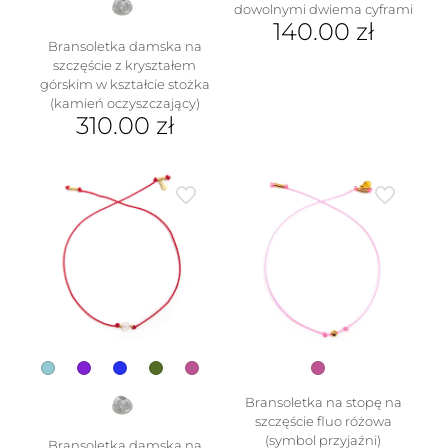
dowolnymi dwiema cyframi
140.00
zł
Bransoletka damska na
szczęście z kryształem
górskim w kształcie stożka
(kamień oczyszczający)
310.00
zł
Ten
produkt
ma
wiele
wariantów.
Opcje
można
wybrać
na
stronie
produktu
Bransoletka na stopę na
szczęście fluo różowa
(symbol przyjaźni)
Bransoletka damska na