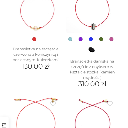
Bransoletka na szczęście
czerwona z koniczynką i
pozłacanymi kuleczkami
Bransoletka damska na
130.00
zł
szczęście z onyksem w
kształcie stożka (kamień
mądrości)
310.00
zł
Ten
produkt
ma
wiele
wariantów.
Opcje
można