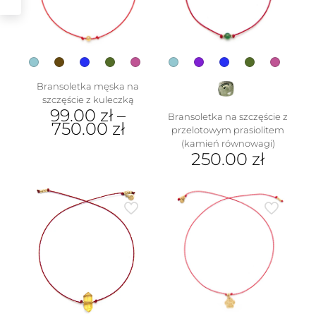
wybrać
na
stronie
produktu
Bransoletka męska na
szczęście z kuleczką
99.00
zł
–
Bransoletka na szczęście z
w
750.00
zł
przelotowym prasiolitem
(kamień równowagi)
Ten
250.00
zł
produkt
ma
Ten
wiele
produkt
wariantów.
ma
Opcje
wiele
można
wariantów.
wybrać
Opcje
na
można
stronie
wybrać
produktu
na
stronie
produktu