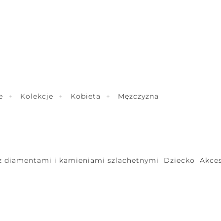
e
Kolekcje
Kobieta
Mężczyzna
 z diamentami i kamieniami szlachetnymi
Dziecko
Akces