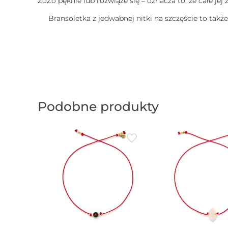
ZoZo pęknie lub rozwiąże się – oznacza to, że całe je
Bransoletka z jedwabnej nitki na szczęście to takż
Podobne produkty