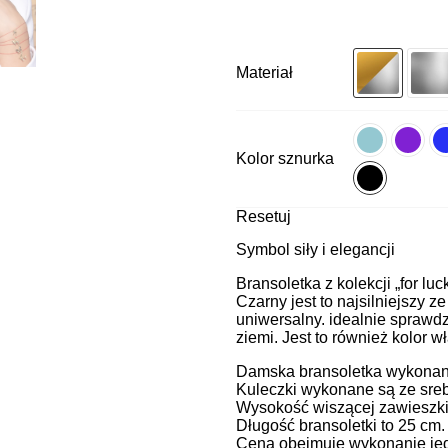
Materiał
Kolor sznurka
Resetuj
Symbol siły i elegancji
Bransoletka z kolekcji „for luc
Czarny jest to najsilniejszy 
uniwersalny. idealnie sprawd
ziemi. Jest to również kolor wł
Damska bransoletka wykonana 
Kuleczki wykonane są ze sreb
Wysokość wiszącej zawieszki
Długość bransoletki to 25 cm
Cena obejmuje wykonanie jedn