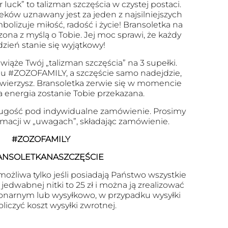
r luck” to talizman szczęścia w czystej postaci.
eków uznawany jest za jeden z najsilniejszych
olizuje miłość, radość i życie! Bransoletka na
zona z myślą o Tobie. Jej moc sprawi, że każdy
dzień stanie się wyjątkowy!
wiąże Twój „talizman szczęścia” na 3 supełki.
u #ZOZOFAMILY, a szczęście samo nadejdzie,
 uwierzysz. Bransoletka zerwie się w momencie
a energia zostanie Tobie przekazana.
ugość pod indywidualne zamówienie. Prosimy
ormacji w „uwagach”, składając zamówienie.
#ZOZOFAMILY
ANSOLETKANASZCZĘŚCIE
ożliwa tylko jeśli posiadają Państwo wszystkie
edwabnej nitki to 25 zł i można ją zrealizować
onarnym lub wysyłkowo, w przypadku wysyłki
oliczyć koszt wysyłki zwrotnej.