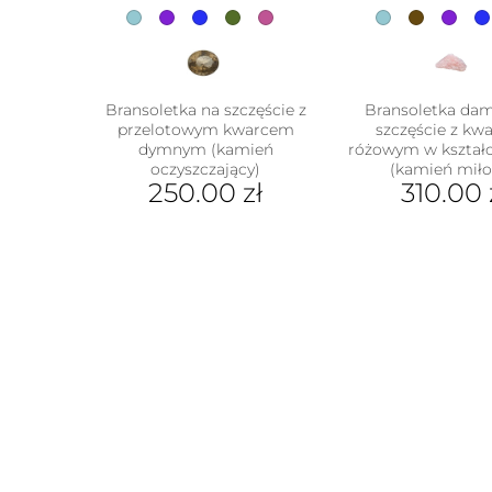
Bransoletka na szczęście z
Bransoletka da
przelotowym kwarcem
szczęście z k
dymnym (kamień
różowym w kształc
oczyszczający)
(kamień miło
250.00
zł
310.00
Ten
Ten
produkt
prod
ma
ma
wiele
wiel
wariantów.
wari
Opcje
Opcj
można
moż
wybrać
wybr
na
na
stronie
stron
produktu
prod
w