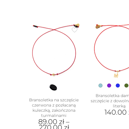
Bransoletka da
Bransoletka na szczęście
szczęście z dowoln
czerwona z pozłacaną
literką
kuleczką, zakończona
140.00
turmalinami
Ten
89.00
zł
–
prod
270.00
zł