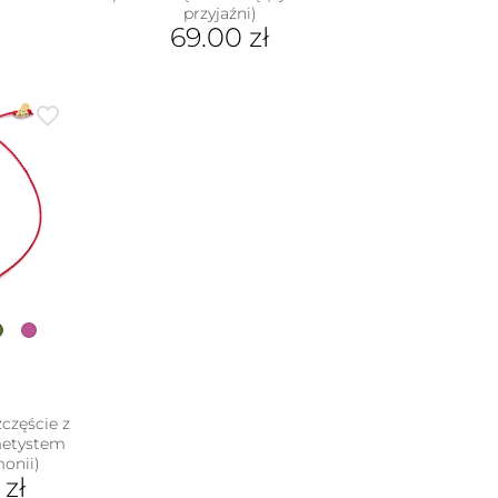
przyjaźni)
69.00
zł
częście z
metystem
onii)
0
zł