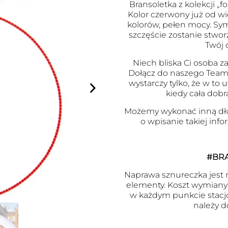
Bransoletka z kolekcji „fo
Kolor czerwony już od wi
kolorów, pełen mocy. Symb
szczęście zostanie stwor
Twój 
Niech bliska Ci osoba za
Dołącz do naszego Team
wystarczy tylko, że w to
kiedy cała dobr
Możemy wykonać inną dł
o wpisanie takiej inf
#BR
Naprawa sznureczka jest m
elementy. Koszt wymiany j
w każdym punkcie stacj
należy d