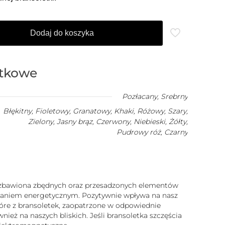
Dodaj do koszyka
atkowe
Pozłacany
,
Srebrny
Błękitny, Fioletowy, Granatowy, Khaki, Różowy, Szary,
Zielony, Jasny brąz, Czerwony, Niebieski, Żółty,
Pudrowy róż, Czarny
 pozbawiona zbędnych oraz przesadzonych elementów
iałaniem energetycznym. Pozytywnie wpływa na nasz
które z bransoletek, zaopatrzone w odpowiednie
ież na naszych bliskich. Jeśli bransoletka szczęścia