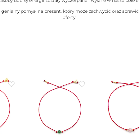
j zasoby dobrej energii zostały wyczerpane i wylane w nasze pole
e genialny pomysł na prezent, który może zachwycić oraz sprawić
oferty.