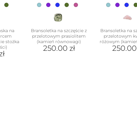
mska na
Bransoletka na szczęście z
Bransoletka na sz
warcem
przelotowym prasiolitem
przelotowym 
ie stożka
(kamień równowagi)
różowym (kamień
250.00
zł
250.0
ści)
zł
Ten
Ten
produkt
pro
ukt
ma
ma
wiele
wiel
e
wariantów.
war
antów.
Opcje
Opc
e
można
moż
na
wybrać
wyb
ać
na
na
stronie
stro
ie
produktu
pro
uktu