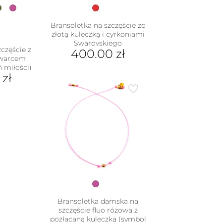
Bransoletka na szczęście ze
złotą kuleczką i cyrkoniami
Swarovskiego
częście z
400.00
zł
kwarcem
 miłości)
0
zł
dukt
e
iantów.
je
na
rać
nie
duktu
Bransoletka damska na
szczęście fluo różowa z
pozłacaną kuleczką (symbol