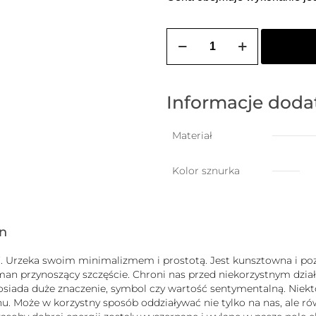
ilość
ZOZO
CHARMS
-
bransoletka
damska
Informacje dod
na
szczęście
z
Materiał
dmuchanym
motylkiem
Kolor sznurka
gn
uck”. Urzeka swoim minimalizmem i prostotą. Jest kunsztowna i
zman przynoszący szczęście. Chroni nas przed niekorzystnym dz
b posiada duże znaczenie, symbol czy wartość sentymentalną. Nie
 Może w korzystny sposób oddziaływać nie tylko na nas, ale równ