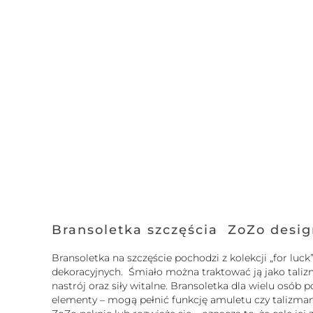
Bransoletka szczęścia ZoZo desi
Bransoletka na szczęście pochodzi z kolekcji „for l
dekoracyjnych. Śmiało można traktować ją jako tali
nastrój oraz siły witalne. Bransoletka dla wielu osó
elementy – mogą pełnić funkcję amuletu czy talizmanu.