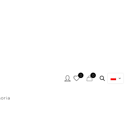
0
0
oria