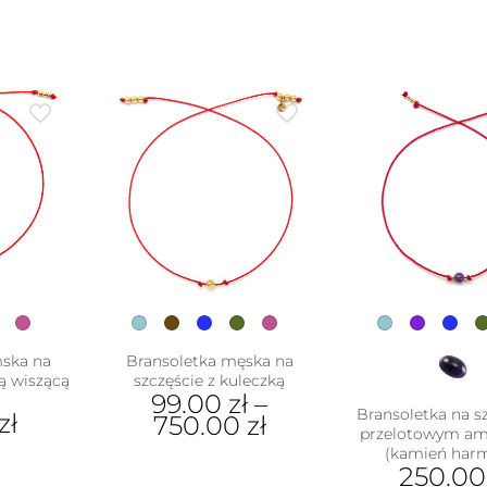
mska na
Bransoletka męska na
ą wiszącą
szczęście z kuleczką
99.00
zł
–
Bransoletka na sz
zł
750.00
zł
przelotowym a
(kamień harm
Ten
250.0
ukt
produkt