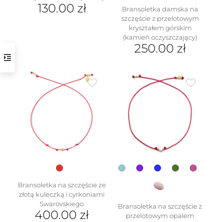
130.00
zł
Bransoletka damska na
szczęście z przelotowym
Ten
kryształem górskim
produkt
(kamień oczyszczający)
ma
250.00
zł
wiele
wariantów.
Ten
Opcje
produkt
można
ma
wybrać
w
wiele
na
wariantów.
stronie
Opcje
produktu
można
wybrać
na
stronie
produktu
Bransoletka na szczęście ze
złotą kuleczką i cyrkoniami
Swarovskiego
Bransoletka na szczęście z
400.00
zł
przelotowym opalem