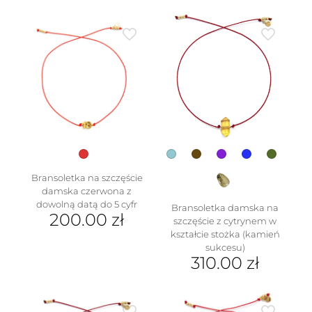
produkt
Ten
ma
produkt
wiele
ma
wariantów.
wiele
Opcje
wariantów.
można
Opcje
wybrać
można
na
wybrać
stronie
na
produktu
stronie
produktu
Bransoletka na szczęście
damska czerwona z
dowolną datą do 5 cyfr
Bransoletka damska na
200.00
zł
szczęście z cytrynem w
kształcie stożka (kamień
sukcesu)
310.00
zł
Ten
produkt
ma