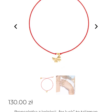
130.00
zł
Bransoletka z kolekcji „for luck” to talizman