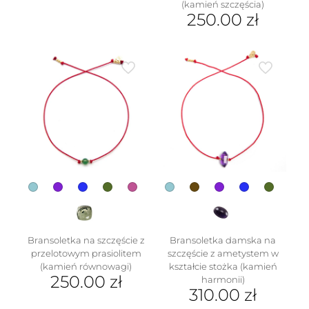
(kamień szczęścia)
250.00
zł
Ten
produkt
ma
wiele
wariantów.
Opcje
można
wybrać
na
stronie
produktu
Bransoletka na szczęście z
Bransoletka damska na
przelotowym prasiolitem
szczęście z ametystem w
(kamień równowagi)
kształcie stożka (kamień
250.00
zł
harmonii)
310.00
zł
Ten