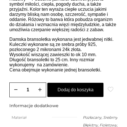
symbol miłości, ciepła, pogody ducha, a także
przyjaźni. Kolor ten wyraża ciepłe uczucia jakimi
darzymy bliską nam osobę, szczerość, sympatie i
oddanie. Różowy to barwa która pobudza organizm
do działania i wzmacnia więzi międzyludzkie, a także
umożliwia czerpanie większej radości z zabaw.
Damska bransoletka wykonana jest jedwabnej nitki.
Kuleczki wykonane są ze srebra próby 925,
pozłoconego 2 mikronami 24k złota.
Wysokość wiszącej zawieszki to ok 10 mm.
Długość bransoletki to 25 cm. Inny rozmiar
wykonujemy na zamówienie.
Cena obejmuje wykonanie jednej bransoletki.
ilość
ZOZO
Dodaj do koszyka
CHARMS
-
bransoletka
Informacje dodatkowe
damska
na
Materiał
Pozłacany
,
Srebrny
szczęście
Błękitny, Fioletowy,
z