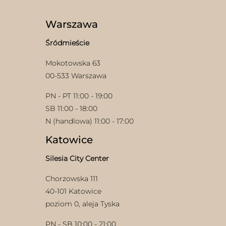
stronie
można
produktu
wybrać
Warszawa
na
stronie
Śródmieście
produktu
Mokotowska 63
00-533 Warszawa
PN - PT 11:00 - 19:00
SB 11:00 - 18:00
N (handlowa) 11:00 - 17:00
Katowice
Silesia City Center
Chorzowska 111
40-101 Katowice
poziom 0, aleja Tyska
PN - SB 10:00 - 21:00