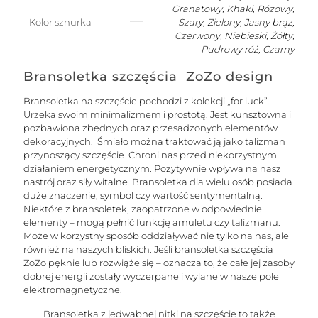
dmuchanym
Granatowy, Khaki, Różowy,
motylkiem
Kolor sznurka
Szary, Zielony, Jasny brąz,
Czerwony, Niebieski, Żółty,
Pudrowy róż, Czarny
Bransoletka szczęścia ZoZo design
Bransoletka na szczęście pochodzi z kolekcji „for luck”.
Urzeka swoim minimalizmem i prostotą. Jest kunsztowna i
pozbawiona zbędnych oraz przesadzonych elementów
dekoracyjnych. Śmiało można traktować ją jako talizman
przynoszący szczęście. Chroni nas przed niekorzystnym
działaniem energetycznym. Pozytywnie wpływa na nasz
nastrój oraz siły witalne. Bransoletka dla wielu osób posiada
duże znaczenie, symbol czy wartość sentymentalną.
Niektóre z bransoletek, zaopatrzone w odpowiednie
elementy – mogą pełnić funkcję amuletu czy talizmanu.
Może w korzystny sposób oddziaływać nie tylko na nas, ale
również na naszych bliskich. Jeśli bransoletka szczęścia
ZoZo pęknie lub rozwiąże się – oznacza to, że całe jej zasoby
dobrej energii zostały wyczerpane i wylane w nasze pole
elektromagnetyczne.
Bransoletka z jedwabnej nitki na szczęście to także