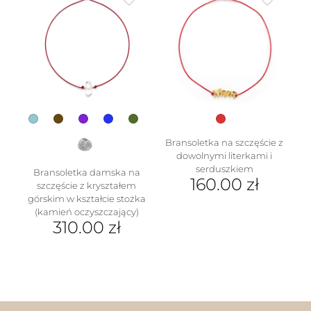
wiele
wariantów.
Opcje
można
wybrać
na
stronie
produktu
Bransoletka na szczęście z
dowolnymi literkami i
serduszkiem
Bransoletka damska na
160.00
zł
szczęście z kryształem
górskim w kształcie stożka
Ten
(kamień oczyszczający)
produkt
310.00
zł
ma
wiele
Ten
wariantów.
produkt
Opcje
ma
można
wiele
wybrać
wariantów.
na
Opcje