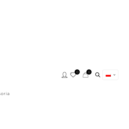
0
0
oria