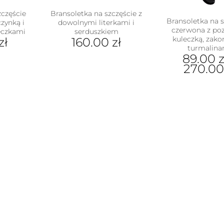
zczęście
Bransoletka na szczęście z
Bransoletka na s
zynką i
dowolnymi literkami i
czerwona z po
eczkami
serduszkiem
kuleczką, zak
zł
160.00
zł
turmalina
Ten
89.00
z
produkt
270.0
ma
Ten
wiele
pro
wariantów.
ma
Opcje
wiel
można
war
wybrać
Opc
na
moż
stronie
wyb
produktu
na
stro
pro