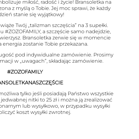
olizuje miłość, radość i życie! Bransoletka na
zona z myślą o Tobie. Jej moc sprawi, że każdy
dzień stanie się wyjątkowy!
wiąże Twój „talizman szczęścia” na 3 supełki.
u #ZOZOFAMILY, a szczęście samo nadejdzie,
 uwierzysz. Bransoletka zerwie się w momencie
a energia zostanie Tobie przekazana.
ugość pod indywidualne zamówienie. Prosimy
ormacji w „uwagach”, składając zamówienie.
#ZOZOFAMILY
ANSOLETKANASZCZĘŚCIE
ożliwa tylko jeśli posiadają Państwo wszystkie
edwabnej nitki to 25 zł i można ją zrealizować
onarnym lub wysyłkowo, w przypadku wysyłki
oliczyć koszt wysyłki zwrotnej.