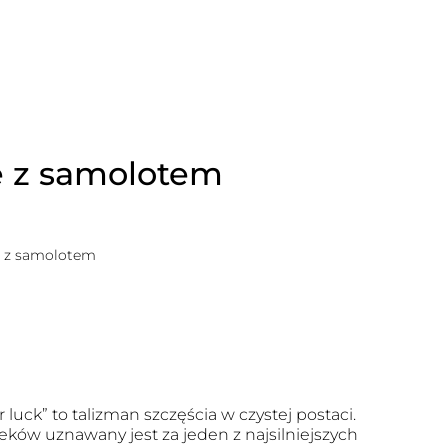
e z samolotem
e z samolotem
r luck” to talizman szczęścia w czystej postaci.
eków uznawany jest za jeden z najsilniejszych