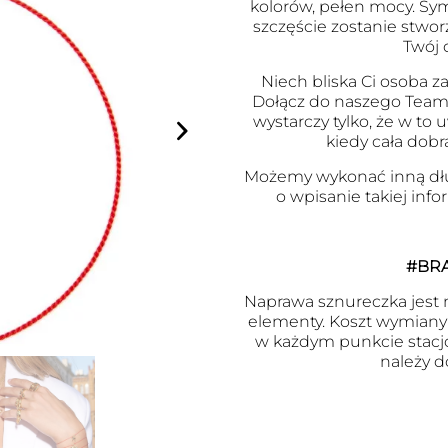
kolorów, pełen mocy. Symb
szczęście zostanie stwor
Twój 
Niech bliska Ci osoba za
Dołącz do naszego Team
wystarczy tylko, że w to
kiedy cała dobr
Możemy wykonać inną dł
o wpisanie takiej inf
#BR
Naprawa sznureczka jest m
elementy. Koszt wymiany j
w każdym punkcie stacj
należy d