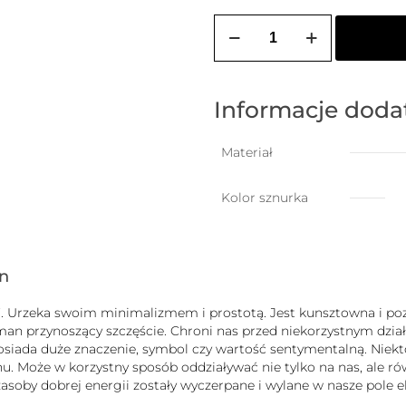
ilość
ZOZO
CHARMS
-
bransoletka
damska
Informacje dod
na
szczęście
z
Materiał
samolotem
Kolor sznurka
gn
uck”. Urzeka swoim minimalizmem i prostotą. Jest kunsztowna i
zman przynoszący szczęście. Chroni nas przed niekorzystnym dz
b posiada duże znaczenie, symbol czy wartość sentymentalną. Nie
 Może w korzystny sposób oddziaływać nie tylko na nas, ale równ
j zasoby dobrej energii zostały wyczerpane i wylane w nasze pole