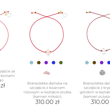
zęście ze
yrkoniami
go
Bransoletka damska na
Bransoletka da
0
zł
szczęście z kwarcem
szczęście z kry
różowym w kształcie stożka
górskim w kształ
(kamień miłości)
(kamień oczysz
310.00
zł
310.0
Ten
Ten