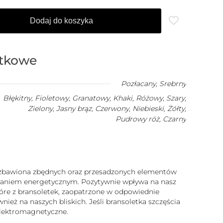
Dodaj do koszyka
atkowe
Pozłacany
,
Srebrny
Błękitny, Fioletowy, Granatowy, Khaki, Różowy, Szary,
Zielony, Jasny brąz, Czerwony, Niebieski, Żółty,
Pudrowy róż, Czarny
 pozbawiona zbędnych oraz przesadzonych elementów
iałaniem energetycznym. Pozytywnie wpływa na nasz
które z bransoletek, zaopatrzone w odpowiednie
ież na naszych bliskich. Jeśli bransoletka szczęścia
 elektromagnetyczne.