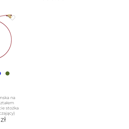
mska na
ształem
cie stożka
czający)
0
zł