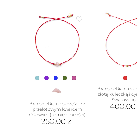
Bransoletka na szc
złotą kuleczką i c
Swarovskie
Bransoletka na szczęście z
400.0
przelotowym kwarcem
różowym (kamień miłości)
250.00
zł
Ten
produkt