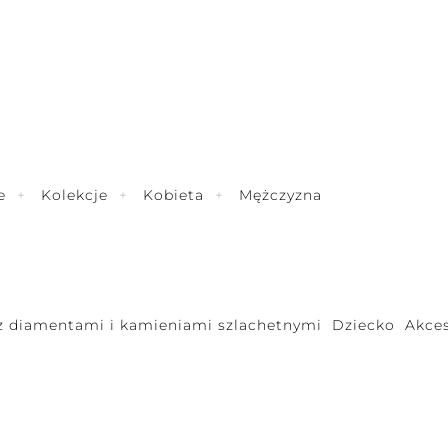
e
Kolekcje
Kobieta
Mężczyzna
 z diamentami i kamieniami szlachetnymi
Dziecko
Akces