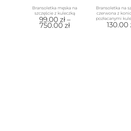
Bransoletka męska na
Bransoletka na s
szczęście z kuleczką
czerwona z konic
99.00
zł
–
pozłacanymi kul
130.00
750.00
zł
Ten
produkt
ma
wiele
wariantów.
Opcje
można
wybrać
na
stronie
produktu
w