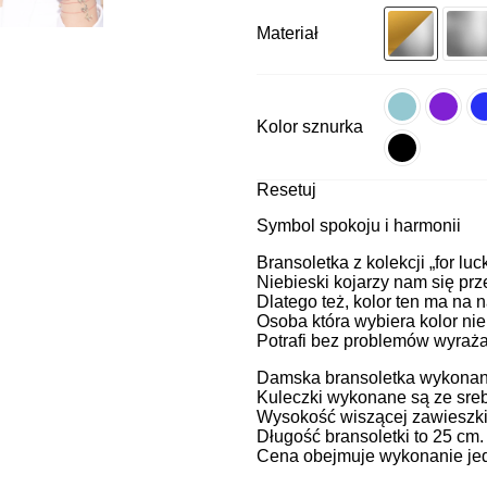
Materiał
Kolor sznurka
Resetuj
Symbol spokoju i harmonii
Bransoletka z kolekcji „for luc
Niebieski kojarzy nam się pr
Dlatego też, kolor ten ma na 
Osoba która wybiera kolor nie
Potrafi bez problemów wyrażać 
Damska bransoletka wykonana 
Kuleczki wykonane są ze sreb
Wysokość wiszącej zawieszki
Długość bransoletki to 25 cm
Cena obejmuje wykonanie jedn