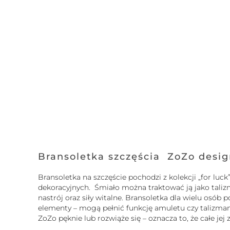
Bransoletka szczęścia ZoZo desi
Bransoletka na szczęście pochodzi z kolekcji „for l
dekoracyjnych. Śmiało można traktować ją jako tali
nastrój oraz siły witalne. Bransoletka dla wielu osó
elementy – mogą pełnić funkcję amuletu czy talizmanu.
ZoZo pęknie lub rozwiąże się – oznacza to, że całe je