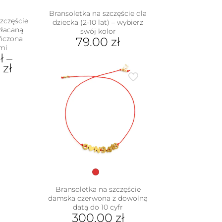
Bransoletka na szczęście dla
zczęście
dziecka (2-10 lat) – wybierz
złacaną
swój kolor
ończona
79.00
zł
mi
Ten
ł
–
produkt
0
zł
ma
wiele
dukt
wariantów.
Opcje
e
można
iantów.
wybrać
je
na
na
stronie
rać
produktu
nie
duktu
Bransoletka na szczęście
damska czerwona z dowolną
datą do 10 cyfr
300.00
zł