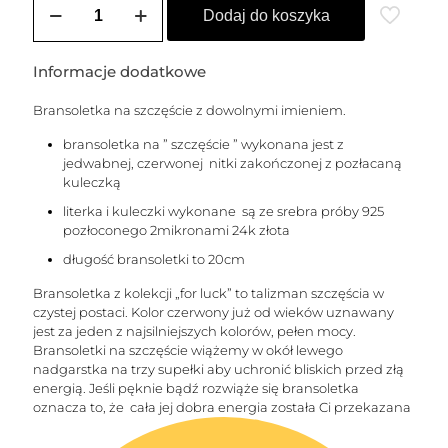
Bransoletka
Dodaj do koszyka
na
szczęście
dla
Informacje dodatkowe
dziecka
z
Bransoletka na szczęście z dowolnymi imieniem.
dowolnym
imieniem
bransoletka na ” szczęście ” wykonana jest z
do
jedwabnej, czerwonej nitki zakończonej z pozłacaną
5
kuleczką
liter
literka i kuleczki wykonane są ze srebra próby 925
pozłoconego 2mikronami 24k złota
długość bransoletki to 20cm
Bransoletka z kolekcji „for luck” to talizman szczęścia w
czystej postaci. Kolor czerwony już od wieków uznawany
jest za jeden z najsilniejszych kolorów, pełen mocy.
Bransoletki na szczęście wiążemy w okół lewego
nadgarstka na trzy supełki aby uchronić bliskich przed złą
energią. Jeśli pęknie bądź rozwiąże się bransoletka
oznacza to, że cała jej dobra energia została Ci przekazana