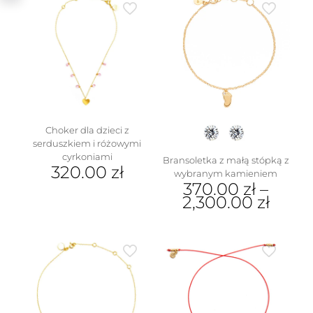
ma
wiele
wariantów.
Opcje
można
wybrać
na
stronie
produktu
w
Choker dla dzieci z
serduszkiem i różowymi
cyrkoniami
Bransoletka z małą stópką z
320.00
zł
wybranym kamieniem
370.00
zł
–
2,300.00
zł
Ten
produkt
ma
wiele
wariantów.
Opcje
można
wybrać