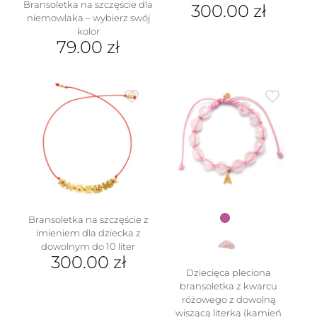
Bransoletka na szczęście dla
300.00
zł
niemowlaka – wybierz swój
kolor
79.00
zł
Ten
produkt
ma
wiele
wariantów.
Opcje
można
wybrać
na
stronie
produktu
Bransoletka na szczęście z
imieniem dla dziecka z
dowolnym do 10 liter
300.00
zł
Dziecięca pleciona
bransoletka z kwarcu
różowego z dowolną
wiszącą literką (kamień