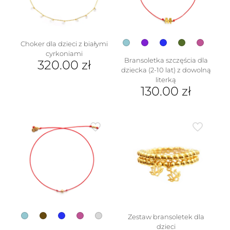
na
stronie
produktu
Choker dla dzieci z białymi
cyrkoniami
Bransoletka szczęścia dla
320.00
zł
dziecka (2-10 lat) z dowolną
literką
130.00
zł
Ten
produkt
ma
wiele
wariantów.
Opcje
można
wybrać
na
stronie
produktu
Zestaw bransoletek dla
dzieci