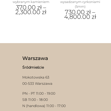
wybranym kamieniem
wysadzanym cyrkoniami
370.00
zł
–
(5mm)
2,300.00
zł
730.00
zł
–
4,800.00
zł
Ten
produkt
Ten
ma
produkt
wiele
ma
wariantów.
wiele
Opcje
wariantów.
w
można
Opcje
wybrać
można
na
wybrać
Warszawa
stronie
na
produktu
stronie
Śródmieście
produktu
Mokotowska 63
00-533 Warszawa
PN - PT 11:00 - 19:00
SB 11:00 - 18:00
N (handlowa) 11:00 - 17:00