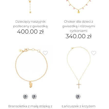
produktu
Dziecięcy naszyjnik
Choker dla dzieci z
pozłacany z gwiazdką
gwiazdką i różowymi
400.00
zł
cyrkoniami
340.00
zł
Bransoletka z małą stópką z
Łańcuszek z krzyżem