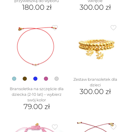
przywieszką do wyboru
wkręcie
180.00
zł
300.00
zł
Ten
produkt
ma
wiele
wariantów.
Opcje
można
wybrać
na
stronie
produktu
Zestaw bransoletek dla
dzieci
Bransoletka na szczęście dla
300.00
zł
dziecka (2-10 lat) – wybierz
swój kolor
79.00
zł
Ten
produkt
ma
wiele