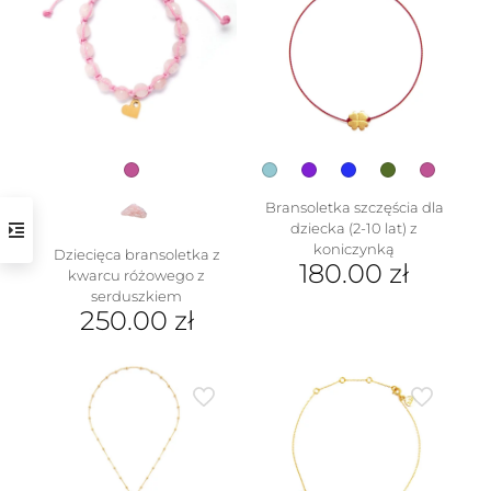
wariantów.
Opcje
można
wybrać
na
stronie
produktu
Bransoletka szczęścia dla
dziecka (2-10 lat) z
koniczynką
Dziecięca bransoletka z
180.00
zł
kwarcu różowego z
serduszkiem
Ten
250.00
zł
produkt
ma
wiele
wariantów.
Opcje
można
wybrać
na
stronie