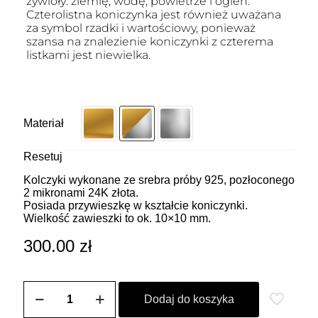
żywioły: ziemię, wodę, powietrze i ogień.
Czterolistna koniczynka jest również uważana
za symbol rzadki i wartościowy, ponieważ
szansa na znalezienie koniczynki z czterema
listkami jest niewielka.
Materiał
Resetuj
Kolczyki wykonane ze srebra próby 925, pozłoconego
2 mikronami 24K złota.
Posiada przywieszkę w kształcie koniczynki.
Wielkość zawieszki to ok. 10×10 mm.
300.00
zł
ilość
Kolczyki
Dodaj do koszyka
z