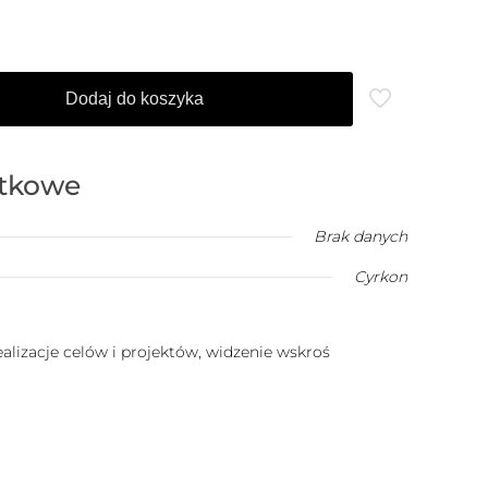
Dodaj do koszyka
atkowe
Brak danych
Cyrkon
ealizacje celów i projektów, widzenie wskroś