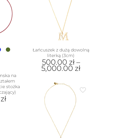
wariantów.
na
Opcje
rać
można
wybrać
nie
na
duktu
stronie
produktu
Łańcuszek z dużą dowolną
literką (3cm)
500.00
zł
–
5,000.00
zł
mska na
Ten
ształem
produkt
cie stożka
ma
czający)
wiele
0
zł
wariantów.
Opcje
dukt
można
wybrać
e
na
iantów.
stronie
je