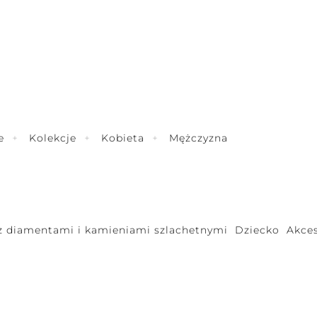
e
Kolekcje
Kobieta
Mężczyzna
 z diamentami i kamieniami szlachetnymi
Dziecko
Akces