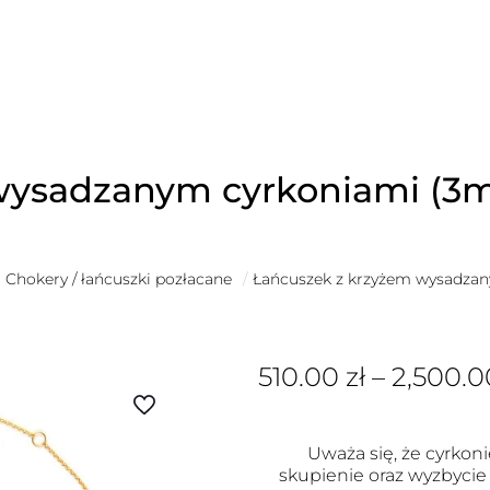
wysadzanym cyrkoniami (3
Chokery / łańcuszki pozłacane
/
Łańcuszek z krzyżem wysadza
510.00
zł
–
2,500.
Uważa się, że cyrkoni
skupienie oraz wyzbycie 