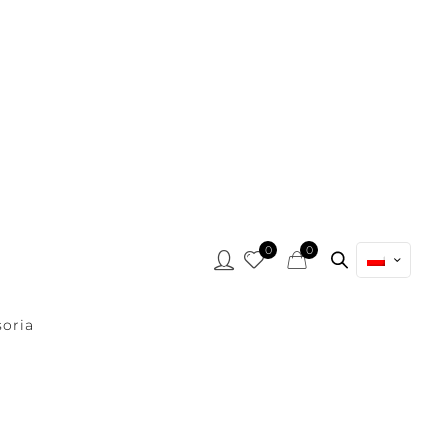
0
0
oria