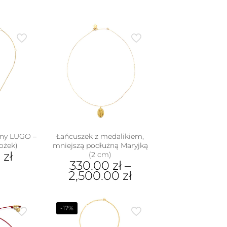
any LUGO –
Łańcuszek z medalikiem,
ożek)
mniejszą podłużną Maryjką
0
zł
(2 cm)
330.00
zł
–
2,500.00
zł
dukt
Ten
produkt
e
-17%
ma
iantów.
wiele
je