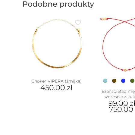
Podobne produkty
Choker VIPERA (żmijka)
450.00
zł
Bransoletka mę
szczęście z ku
99.00
z
750.00
Ten
prod
ma