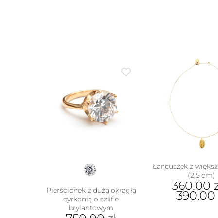
Łańcuszek z większ
(2,5 cm)
360.00
z
Pierścionek z dużą okrągłą
390.00
cyrkonią o szlifie
w
brylantowym
Ten
prod