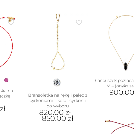
Łańcuszek pozłac
M – (onyks st
ska na
900.0
Bransoletka na rękę i palec z
leczką
Ten
cyrkoniami – kolor cyrkonii
ł
–
do wyboru
pro
zł
820.00
zł
–
ma
850.00
zł
wiel
ukt
war
Ten
Opc
produkt