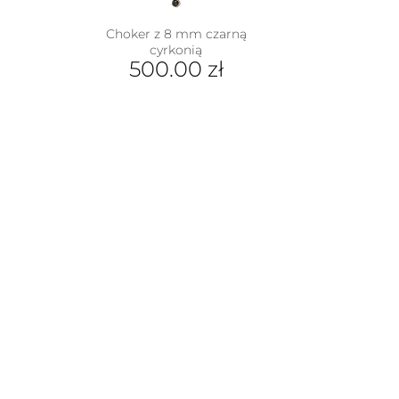
produktu
na
Choker z 8 mm czarną
rać
cyrkonią
500.00
zł
nie
duktu