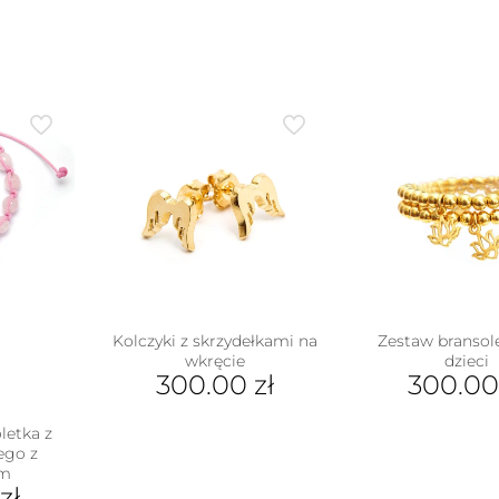
Kolczyki z skrzydełkami na
Zestaw bransol
wkręcie
dzieci
300.00
zł
300.0
letka z
ego z
em
zł