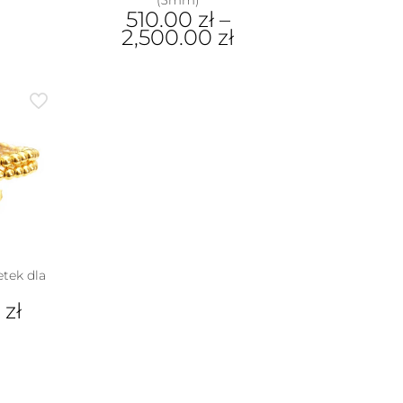
(3mm)
510.00
zł
–
2,500.00
zł
Ten
produkt
ma
wiele
wariantów.
Opcje
można
wybrać
na
stronie
produktu
etek dla
0
zł