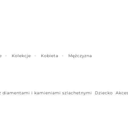
e
Kolekcje
Kobieta
Mężczyzna
 z diamentami i kamieniami szlachetnymi
Dziecko
Akces