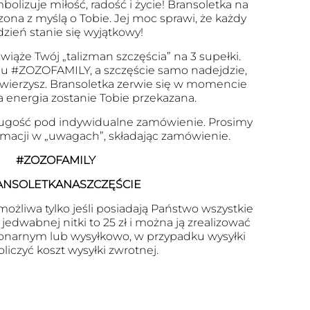
olizuje miłość, radość i życie! Bransoletka na
zona z myślą o Tobie. Jej moc sprawi, że każdy
dzień stanie się wyjątkowy!
wiąże Twój „talizman szczęścia” na 3 supełki.
u #ZOZOFAMILY, a szczęście samo nadejdzie,
 uwierzysz. Bransoletka zerwie się w momencie
a energia zostanie Tobie przekazana.
ugość pod indywidualne zamówienie. Prosimy
ormacji w „uwagach”, składając zamówienie.
#ZOZOFAMILY
ANSOLETKANASZCZĘŚCIE
ożliwa tylko jeśli posiadają Państwo wszystkie
edwabnej nitki to 25 zł i można ją zrealizować
onarnym lub wysyłkowo, w przypadku wysyłki
oliczyć koszt wysyłki zwrotnej.