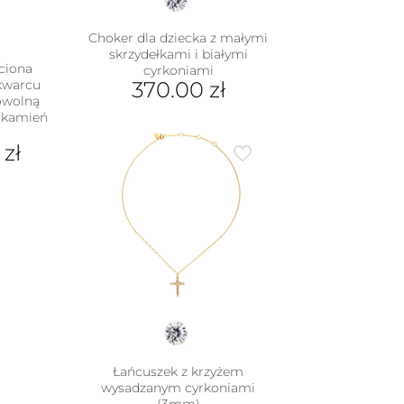
Choker dla dziecka z małymi
skrzydełkami i białymi
eciona
cyrkoniami
 kwarcu
370.00
zł
owolną
 (kamień
0
zł
dukt
e
iantów.
je
na
rać
nie
duktu
Łańcuszek z krzyżem
wysadzanym cyrkoniami