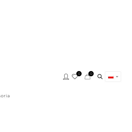
0
0
oria