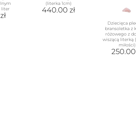
olnym
(literka 1cm)
440.00
zł
liter
0
zł
Ten
Dziecięca pl
produkt
bransoletka z
ma
różowego z d
wiele
wiszącą literką
wariantów.
miłości)
Opcje
250.0
można
Ten
wybrać
pro
na
ma
stronie
wiel
produktu
war
Opc
moż
wyb
na
stro
pro