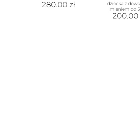
280.00
zł
dziecka z dow
imieniem do 5 
200.0
w