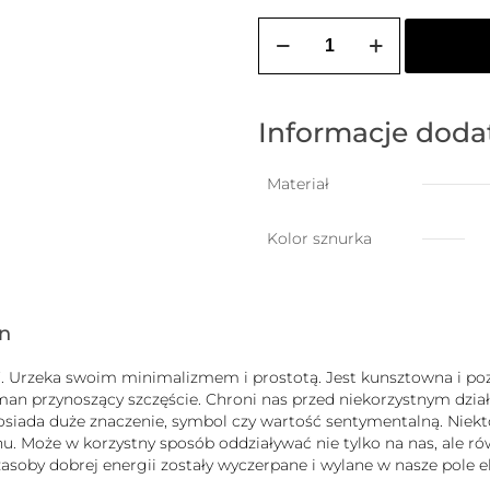
ilość
ZOZO
CHARMS
-
bransoletka
damska
Informacje dod
na
szczęście
JAMNIK
Materiał
Kolor sznurka
gn
uck”. Urzeka swoim minimalizmem i prostotą. Jest kunsztowna i
zman przynoszący szczęście. Chroni nas przed niekorzystnym dz
b posiada duże znaczenie, symbol czy wartość sentymentalną. Nie
 Może w korzystny sposób oddziaływać nie tylko na nas, ale równ
j zasoby dobrej energii zostały wyczerpane i wylane w nasze pole