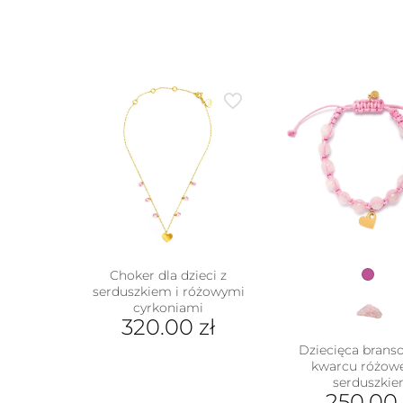
Choker dla dzieci z
serduszkiem i różowymi
cyrkoniami
320.00
zł
Dziecięca branso
kwarcu różow
serduszki
250.00