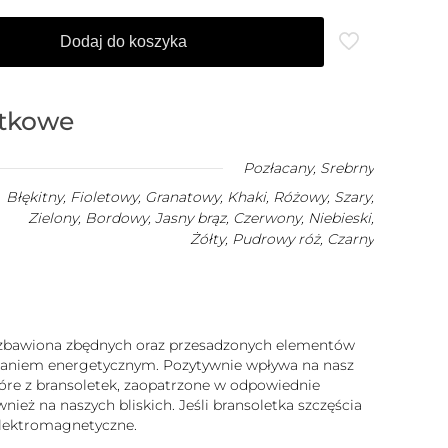
Dodaj do koszyka
atkowe
Pozłacany
,
Srebrny
Błękitny, Fioletowy, Granatowy, Khaki, Różowy, Szary,
Zielony, Bordowy, Jasny brąz, Czerwony, Niebieski,
Żółty, Pudrowy róż, Czarny
 pozbawiona zbędnych oraz przesadzonych elementów
iałaniem energetycznym. Pozytywnie wpływa na nasz
które z bransoletek, zaopatrzone w odpowiednie
ież na naszych bliskich. Jeśli bransoletka szczęścia
 elektromagnetyczne.