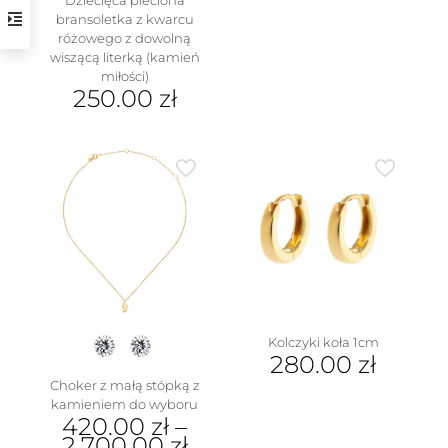
bransoletka z kwarcu
różowego z dowolną
wiszącą literką (kamień
miłości)
250.00
zł
Ten
produkt
ma
w
wiele
wariantów.
Opcje
można
wybrać
na
stronie
produktu
Kolczyki koła 1cm
280.00
zł
Choker z małą stópką z
kamieniem do wyboru
420.00
zł
–
2,700.00
zł