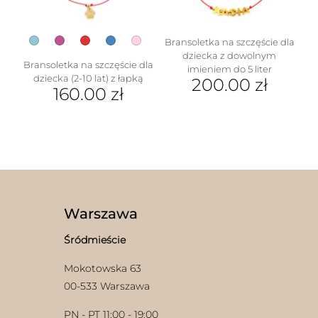
stronie
produktu
Bransoletka na szczęście dla
dziecka z dowolnym
Bransoletka na szczęście dla
imieniem do 5 liter
dziecka (2-10 lat) z łapką
200.00
zł
160.00
zł
Ten
produkt
ma
wiele
wariantów.
Opcje
można
wybrać
Warszawa
na
stronie
Śródmieście
produktu
Mokotowska 63
00-533 Warszawa
PN - PT 11:00 - 19:00