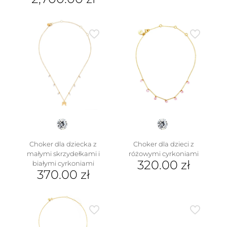
Ten
produkt
ma
wiele
wariantów.
Opcje
można
wybrać
na
stronie
produktu
Choker dla dziecka z
Choker dla dzieci z
małymi skrzydełkami i
różowymi cyrkoniami
320.00
zł
białymi cyrkoniami
370.00
zł