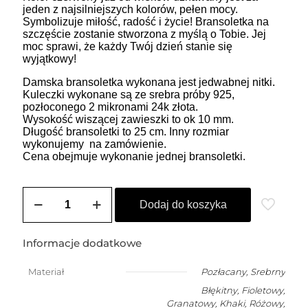
jeden z najsilniejszych kolorów, pełen mocy.
Symbolizuje miłość, radość i życie! Bransoletka na
szczęście zostanie stworzona z myślą o Tobie. Jej
moc sprawi, że każdy Twój dzień stanie się
wyjątkowy!
Damska bransoletka wykonana jest jedwabnej nitki.
Kuleczki wykonane są ze srebra próby 925,
pozłoconego 2 mikronami 24k złota.
Wysokość wiszącej zawieszki to ok 10 mm.
Długość bransoletki to 25 cm. Inny rozmiar
wykonujemy na zamówienie.
Cena obejmuje wykonanie jednej bransoletki.
ilość
ZOZO
Dodaj do koszyka
CHARMS
-
bransoletka
Informacje dodatkowe
damska
na
Materiał
Pozłacany
,
Srebrny
szczęście
Błękitny, Fioletowy,
JAMNIK
Granatowy, Khaki, Różowy,