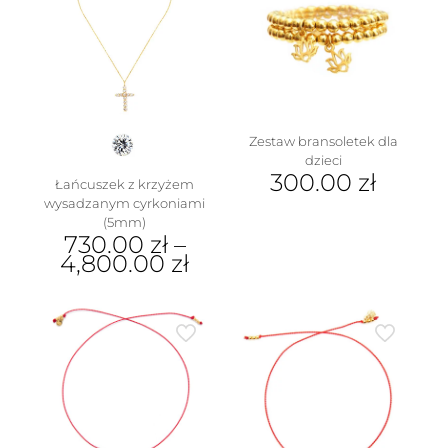
Zestaw bransoletek dla
dzieci
300.00
zł
Łańcuszek z krzyżem
wysadzanym cyrkoniami
(5mm)
730.00
zł
–
4,800.00
zł
Ten
produkt
ma
wiele
wariantów.
Opcje
można
wybrać
na