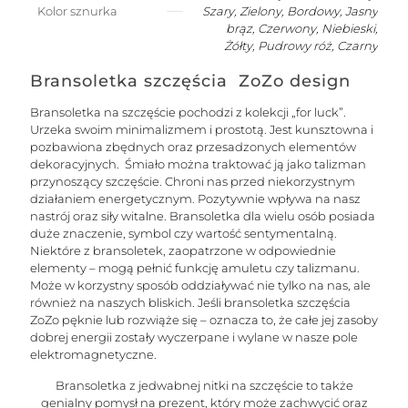
Kolor sznurka
Szary, Zielony, Bordowy, Jasny
brąz, Czerwony, Niebieski,
Żółty, Pudrowy róż, Czarny
Bransoletka szczęścia ZoZo design
Bransoletka na szczęście pochodzi z kolekcji „for luck”.
Urzeka swoim minimalizmem i prostotą. Jest kunsztowna i
pozbawiona zbędnych oraz przesadzonych elementów
dekoracyjnych. Śmiało można traktować ją jako talizman
przynoszący szczęście. Chroni nas przed niekorzystnym
działaniem energetycznym. Pozytywnie wpływa na nasz
nastrój oraz siły witalne. Bransoletka dla wielu osób posiada
duże znaczenie, symbol czy wartość sentymentalną.
Niektóre z bransoletek, zaopatrzone w odpowiednie
elementy – mogą pełnić funkcję amuletu czy talizmanu.
Może w korzystny sposób oddziaływać nie tylko na nas, ale
również na naszych bliskich. Jeśli bransoletka szczęścia
ZoZo pęknie lub rozwiąże się – oznacza to, że całe jej zasoby
dobrej energii zostały wyczerpane i wylane w nasze pole
elektromagnetyczne.
Bransoletka z jedwabnej nitki na szczęście to także
genialny pomysł na prezent, który może zachwycić oraz