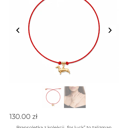
130.00
zł
Bransoletka z kolekcji „for luck” to talizman