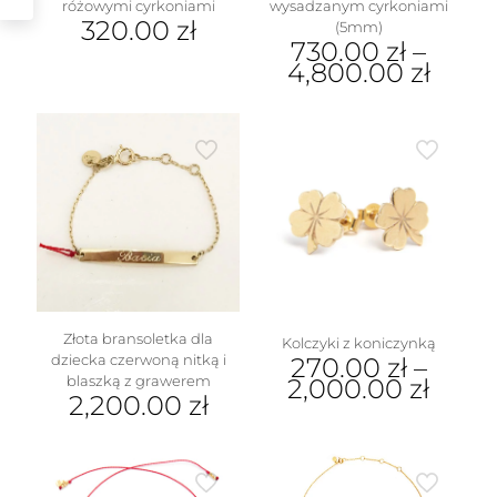
różowymi cyrkoniami
wysadzanym cyrkoniami
320.00
zł
(5mm)
730.00
zł
–
4,800.00
zł
Ten
produkt
ma
wiele
wariantów.
w
Opcje
można
wybrać
na
stronie
produktu
Złota bransoletka dla
Kolczyki z koniczynką
dziecka czerwoną nitką i
270.00
zł
–
blaszką z grawerem
2,000.00
zł
2,200.00
zł
Ten
produkt
ma
wiele