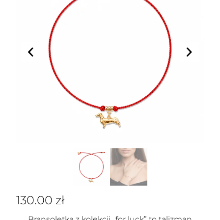
130.00
zł
Bransoletka z kolekcji „for luck” to talizman