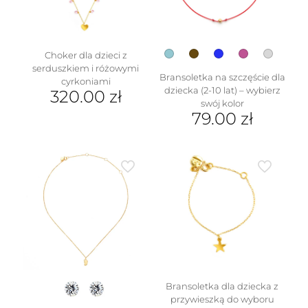
stronie
na
produktu
stronie
produktu
Choker dla dzieci z
serduszkiem i różowymi
Bransoletka na szczęście dla
cyrkoniami
dziecka (2-10 lat) – wybierz
320.00
zł
swój kolor
79.00
zł
Ten
produkt
ma
wiele
wariantów.
Opcje
można
wybrać
na
stronie
produktu
Bransoletka dla dziecka z
przywieszką do wyboru