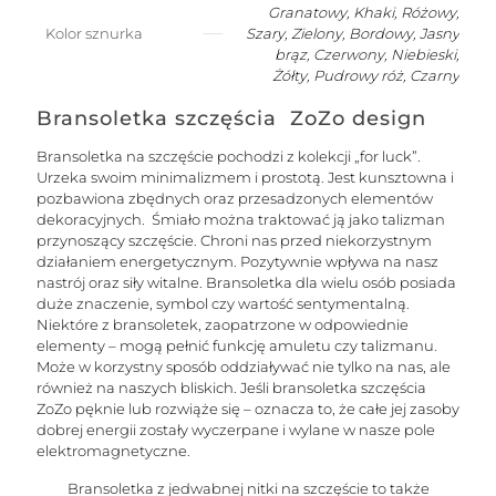
Granatowy, Khaki, Różowy,
Kolor sznurka
Szary, Zielony, Bordowy, Jasny
brąz, Czerwony, Niebieski,
Żółty, Pudrowy róż, Czarny
Bransoletka szczęścia ZoZo design
Bransoletka na szczęście pochodzi z kolekcji „for luck”.
Urzeka swoim minimalizmem i prostotą. Jest kunsztowna i
pozbawiona zbędnych oraz przesadzonych elementów
dekoracyjnych. Śmiało można traktować ją jako talizman
przynoszący szczęście. Chroni nas przed niekorzystnym
działaniem energetycznym. Pozytywnie wpływa na nasz
nastrój oraz siły witalne. Bransoletka dla wielu osób posiada
duże znaczenie, symbol czy wartość sentymentalną.
Niektóre z bransoletek, zaopatrzone w odpowiednie
elementy – mogą pełnić funkcję amuletu czy talizmanu.
Może w korzystny sposób oddziaływać nie tylko na nas, ale
również na naszych bliskich. Jeśli bransoletka szczęścia
ZoZo pęknie lub rozwiąże się – oznacza to, że całe jej zasoby
dobrej energii zostały wyczerpane i wylane w nasze pole
elektromagnetyczne.
Bransoletka z jedwabnej nitki na szczęście to także