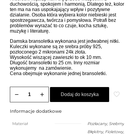
duchowością, spokojem i harmonią. Dlatego też, kolor
ten ma na nas uspokajający wpływ i pozytywne
działanie. Osoba która wybiera kolor niebieski jest
spostrzegawcza, twórcza i pomysłowa. Potrafi bez
problemów wyrażać to co czuje, kocha sztukę,
muzykę i literaturę.
Damska bransoletka wykonana jest jedwabnej nitki.
Kuleczki wykonane są ze srebra próby 925,
pozłoconego 2 mikronami 24k złota.
Wysokość wiszącej zawieszki to ok 10 mm.
Długość bransoletki to 25 cm. Inny rozmiar
wykonujemy na zamówienie.
Cena obejmuje wykonanie jednej bransoletki.
ilość
ZOZO
Dodaj do koszyka
CHARMS
-
bransoletka
Informacje dodatkowe
damska
na
Materiał
Pozłacany
,
Srebrny
szczęście
Błękitny, Fioletowy,
JAMNIK