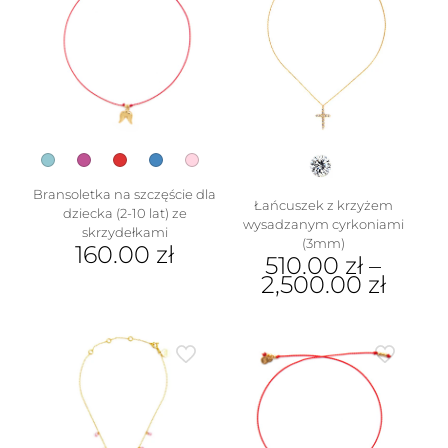
wariantów.
Opcje
można
wybrać
na
stronie
produktu
Bransoletka na szczęście dla
Łańcuszek z krzyżem
dziecka (2-10 lat) ze
wysadzanym cyrkoniami
skrzydełkami
(3mm)
160.00
zł
510.00
zł
–
2,500.00
zł
Ten
produkt
Ten
ma
produkt
wiele
ma
wariantów.
wiele
Opcje
wariantów.
można
Opcje
wybrać
można
na
wybrać