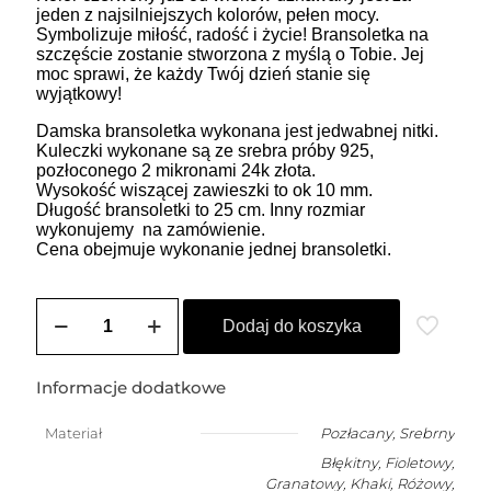
jeden z najsilniejszych kolorów, pełen mocy.
Symbolizuje miłość, radość i życie! Bransoletka na
szczęście zostanie stworzona z myślą o Tobie. Jej
moc sprawi, że każdy Twój dzień stanie się
wyjątkowy!
Damska bransoletka wykonana jest jedwabnej nitki.
Kuleczki wykonane są ze srebra próby 925,
pozłoconego 2 mikronami 24k złota.
Wysokość wiszącej zawieszki to ok 10 mm.
Długość bransoletki to 25 cm. Inny rozmiar
wykonujemy na zamówienie.
Cena obejmuje wykonanie jednej bransoletki.
ilość
ZOZO
Dodaj do koszyka
CHARMS
-
bransoletka
Informacje dodatkowe
damska
na
Materiał
Pozłacany
,
Srebrny
szczęście
Błękitny, Fioletowy,
JAMNIK
Granatowy, Khaki, Różowy,