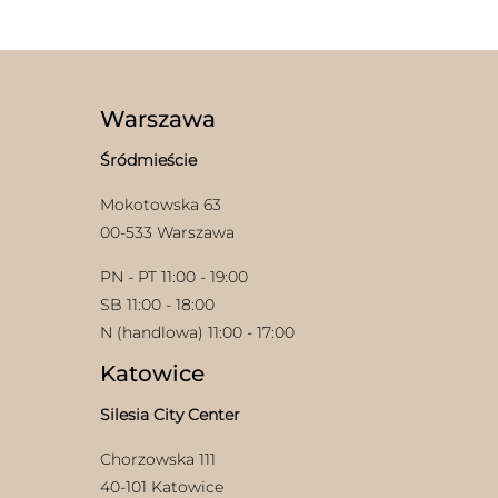
ma
wiele
wariantów.
Opcje
można
wybrać
Warszawa
na
stronie
Śródmieście
produktu
Mokotowska 63
00-533 Warszawa
PN - PT 11:00 - 19:00
SB 11:00 - 18:00
N (handlowa) 11:00 - 17:00
Katowice
Silesia City Center
Chorzowska 111
40-101 Katowice