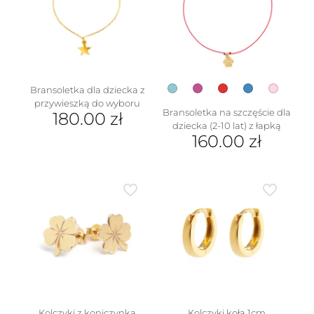
Opcje
można
można
wybrać
wybrać
na
na
stronie
stronie
produktu
produktu
Bransoletka dla dziecka z
przywieszką do wyboru
Bransoletka na szczęście dla
180.00
zł
dziecka (2-10 lat) z łapką
Ten
160.00
zł
produkt
Ten
ma
produkt
wiele
ma
wariantów.
wiele
Opcje
wariantów.
można
Opcje
wybrać
można
na
wybrać
stronie
na
produktu
stronie
produktu
Kolczyki z koniczynką
Kolczyki koła 1cm