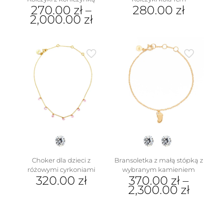
270.00
zł
–
280.00
zł
2,000.00
zł
Ten
produkt
ma
wiele
wariantów.
Opcje
można
wybrać
na
stronie
produktu
Choker dla dzieci z
Bransoletka z małą stópką z
różowymi cyrkoniami
wybranym kamieniem
320.00
zł
370.00
zł
–
2,300.00
zł
Ten
produkt