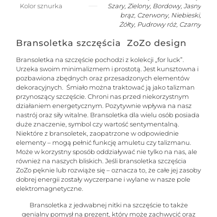
Kolor sznurka
Szary, Zielony, Bordowy, Jasny
brąz, Czerwony, Niebieski,
Żółty, Pudrowy róż, Czarny
Bransoletka szczęścia ZoZo design
Bransoletka na szczęście pochodzi z kolekcji „for luck”.
Urzeka swoim minimalizmem i prostotą. Jest kunsztowna i
pozbawiona zbędnych oraz przesadzonych elementów
dekoracyjnych. Śmiało można traktować ją jako talizman
przynoszący szczęście. Chroni nas przed niekorzystnym
działaniem energetycznym. Pozytywnie wpływa na nasz
nastrój oraz siły witalne. Bransoletka dla wielu osób posiada
duże znaczenie, symbol czy wartość sentymentalną.
Niektóre z bransoletek, zaopatrzone w odpowiednie
elementy – mogą pełnić funkcję amuletu czy talizmanu.
Może w korzystny sposób oddziaływać nie tylko na nas, ale
również na naszych bliskich. Jeśli bransoletka szczęścia
ZoZo pęknie lub rozwiąże się – oznacza to, że całe jej zasoby
dobrej energii zostały wyczerpane i wylane w nasze pole
elektromagnetyczne.
Bransoletka z jedwabnej nitki na szczęście to także
genialny pomysł na prezent, który może zachwycić oraz