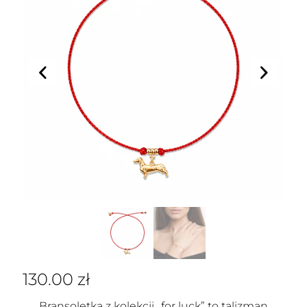
130.00
zł
Bransoletka z kolekcji „for luck” to talizman