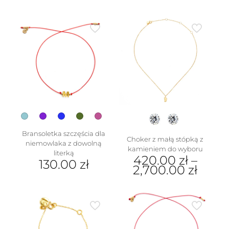
w
Bransoletka szczęścia dla
Choker z małą stópką z
niemowlaka z dowolną
kamieniem do wyboru
literką
420.00
zł
–
130.00
zł
2,700.00
zł
Ten
Ten
produkt
produkt
ma
ma
wiele
wiele
wariantów.
wariantów.
Opcje