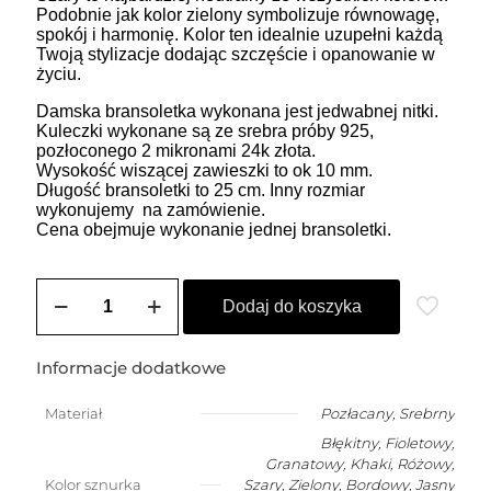
Podobnie jak kolor zielony symbolizuje równowagę,
spokój i harmonię. Kolor ten idealnie uzupełni każdą
Twoją stylizacje dodając szczęście i opanowanie w
życiu.
Damska bransoletka wykonana jest jedwabnej nitki.
Kuleczki wykonane są ze srebra próby 925,
pozłoconego 2 mikronami 24k złota.
Wysokość wiszącej zawieszki to ok 10 mm.
Długość bransoletki to 25 cm. Inny rozmiar
wykonujemy na zamówienie.
Cena obejmuje wykonanie jednej bransoletki.
ilość
ZOZO
Dodaj do koszyka
CHARMS
-
bransoletka
Informacje dodatkowe
damska
na
Materiał
Pozłacany
,
Srebrny
szczęście
Błękitny, Fioletowy,
JAMNIK
Granatowy, Khaki, Różowy,
Kolor sznurka
Szary, Zielony, Bordowy, Jasny