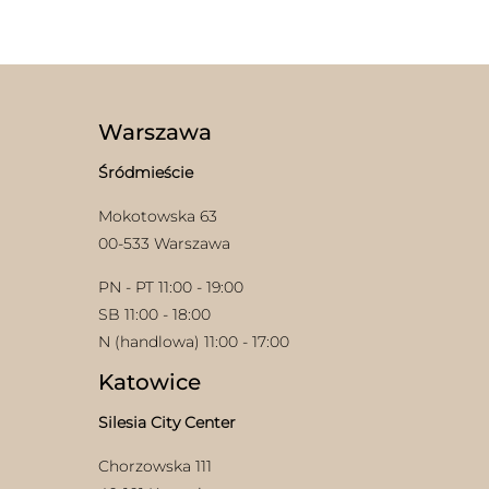
ma
wiele
wariantów.
Opcje
można
wybrać
Warszawa
na
stronie
Śródmieście
produktu
Mokotowska 63
00-533 Warszawa
PN - PT 11:00 - 19:00
SB 11:00 - 18:00
N (handlowa) 11:00 - 17:00
Katowice
Silesia City Center
Chorzowska 111