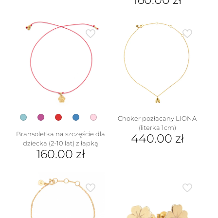
Ten
produkt
ma
wiele
wariantów.
Opcje
można
wybrać
w
na
stronie
produktu
Choker pozłacany LIONA
(literka 1cm)
Bransoletka na szczęście dla
440.00
zł
dziecka (2-10 lat) z łapką
Ten
160.00
zł
produkt
Ten
ma
produkt
wiele
ma
wariantów.
wiele
Opcje
wariantów.
można
Opcje
wybrać