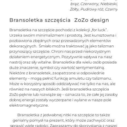
brąz, Czerwony, Niebieski,
Żółty, Pudrowy róż, Czarny
Bransoletka szczęścia ZoZo design
Bransoletka na szczęście pochodzi z kolekcji „for luck”.
Urzeka swoim minimalizmem i prostotą. Jest kunsztowna i
pozbawiona zbędnych oraz przesadzonych elementów
dekoracyjnych. Śmiało można traktować ją jako talizman
przynoszący szczęście. Chroni nas przed niekorzystnym
działaniem energetycznym. Pozytywnie wpływa na nasz
nastrój oraz siły witalne. Bransoletka dla wielu osób posiada
duże znaczenie, symbol czy wartość sentymentalną.
Niektóre z bransoletek, zaopatrzone w odpowiednie
elementy – mogą pełnić funkcję amuletu czy talizmanu.
Może w korzystny sposób oddziaływać nie tylko na nas, ale
również na naszych bliskich. Jeśli bransoletka szczęścia
ZoZo pęknie lub rozwiąże się – oznacza to, że całe jej zasoby
dobrej energii zostały wyczerpane i wylane w nasze pole
elektromagnetyczne.
Bransoletka z jedwabnej nitki na szczęście to także
genialny pomysł na prezent, który może zachwycić oraz
sprawić wiele radości. Zapraszamy do skorzystania z naszej