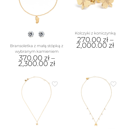
można
na
wybrać
stronie
na
produktu
stronie
produktu
Kolczyki z koniczynką
270.00
zł
–
2,000.00
zł
Bransoletka z małą stópką z
wybranym kamieniem
Ten
370.00
zł
–
produkt
2,300.00
zł
ma
wiele
Ten
wariantów.
produkt
Opcje
ma
można
wiele
wybrać
wariantów.
na
Opcje
stronie
można
produktu
wybrać
na
stronie
produktu