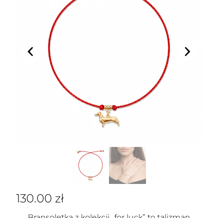
130.00
zł
Bransoletka z kolekcji „for luck” to talizman