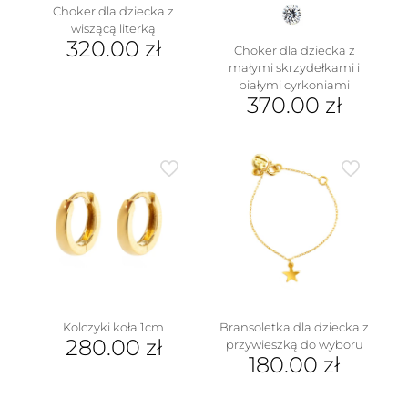
Choker dla dziecka z
wiszącą literką
320.00
zł
Choker dla dziecka z
małymi skrzydełkami i
Ten
białymi cyrkoniami
produkt
370.00
zł
ma
wiele
wariantów.
Opcje
można
wybrać
na
stronie
produktu
Kolczyki koła 1cm
Bransoletka dla dziecka z
280.00
zł
przywieszką do wyboru
180.00
zł
Ten
produkt