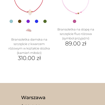
wybrać
produktu
na
stronie
produktu
Bransoletka na stopę na
szczęście fluo różowa
(symbol przyjaźni)
Bransoletka damska na
89.00
zł
szczęście z kwarcem
różowym w kształcie stożka
(kamień miłości)
310.00
zł
Ten
produkt
ma
wiele
wariantów.
Opcje
można
wybrać
Warszawa
na
stronie