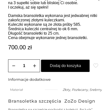
na 3 supełki sobie lub bliskiej Ci osobie.
I oczekuj, aż się spełni!
Damska bransoletka wykonana jest jedwabnej nitki
zakończonej złotymi kuleczkami.
Kuleczki wykonane są ze złota próby 585.
Średnica kuleczki centralnej to ok 6 mm.
Długość bransoletki to 25 cm.
Cena obejmuje wykonanie jednej bransoletki.
700.00
zł
ilość
Bransoletka
Dodaj do koszyka
damska
na
szczęście
Informacje dodatkowe
z
większą
Materiał
Złoty
,
Pozłacany
,
Srebrny
kuleczką
Bransoletka szczęścia ZoZo Design
Bransoletka na szczęście pochodzi z kolekcji „for luck”.