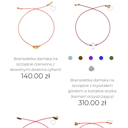
produkt
produkt
ma
ma
wiele
wiele
wariantów.
wariantów.
Opcje
Opcje
można
można
wybrać
wybrać
na
na
stronie
stronie
produktu
produktu
Bransoletka damska na
szczęście czerwona z
dowolnymi dwiema cyframi
140.00
zł
Bransoletka damska na
szczęście z kryształem
górskim w kształcie stożka
(kamień oczyszczający)
310.00
zł
Ten
produkt
ma
wiele