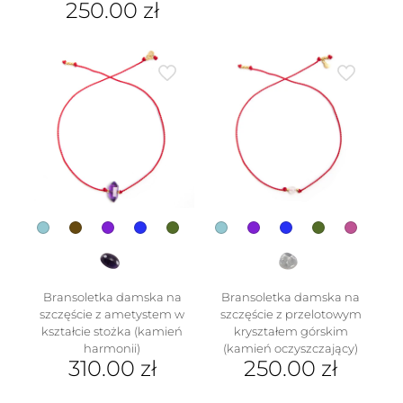
250.00
zł
produkt
ma
Ten
wiele
produkt
wariantów.
ma
Opcje
wiele
można
wariantów.
wybrać
Opcje
na
można
stronie
wybrać
produktu
na
stronie
produktu
Bransoletka damska na
Bransoletka damska na
szczęście z ametystem w
szczęście z przelotowym
kształcie stożka (kamień
kryształem górskim
harmonii)
(kamień oczyszczający)
310.00
zł
250.00
zł
Ten
Ten