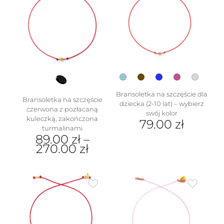
wariantów.
Opcje
można
wybrać
na
stronie
produktu
Bransoletka na szczęście dla
Bransoletka na szczęście
dziecka (2-10 lat) – wybierz
czerwona z pozłacaną
swój kolor
kuleczką, zakończona
79.00
zł
turmalinami
89.00
zł
–
Ten
270.00
zł
produkt
ma
Ten
wiele
produkt
wariantów.
ma
Opcje
wiele
można
wariantów.
wybrać
Opcje
na
można
stronie