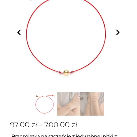
97.00
zł
–
700.00
zł
Bransoletka na szczęście z jedwabnej nitki z