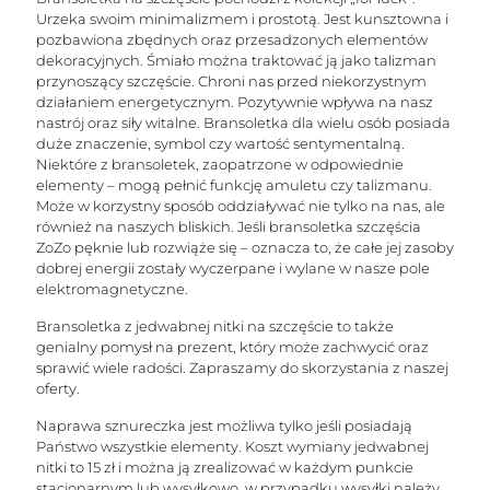
Urzeka swoim minimalizmem i prostotą. Jest kunsztowna i
pozbawiona zbędnych oraz przesadzonych elementów
dekoracyjnych. Śmiało można traktować ją jako talizman
przynoszący szczęście. Chroni nas przed niekorzystnym
działaniem energetycznym. Pozytywnie wpływa na nasz
nastrój oraz siły witalne. Bransoletka dla wielu osób posiada
duże znaczenie, symbol czy wartość sentymentalną.
Niektóre z bransoletek, zaopatrzone w odpowiednie
elementy – mogą pełnić funkcję amuletu czy talizmanu.
Może w korzystny sposób oddziaływać nie tylko na nas, ale
również na naszych bliskich. Jeśli bransoletka szczęścia
ZoZo pęknie lub rozwiąże się – oznacza to, że całe jej zasoby
dobrej energii zostały wyczerpane i wylane w nasze pole
elektromagnetyczne.
Bransoletka z jedwabnej nitki na szczęście to także
genialny pomysł na prezent, który może zachwycić oraz
sprawić wiele radości. Zapraszamy do skorzystania z naszej
oferty.
Naprawa sznureczka jest możliwa tylko jeśli posiadają
Państwo wszystkie elementy. Koszt wymiany jedwabnej
nitki to 15 zł i można ją zrealizować w każdym punkcie
stacjonarnym lub wysyłkowo, w przypadku wysyłki należy