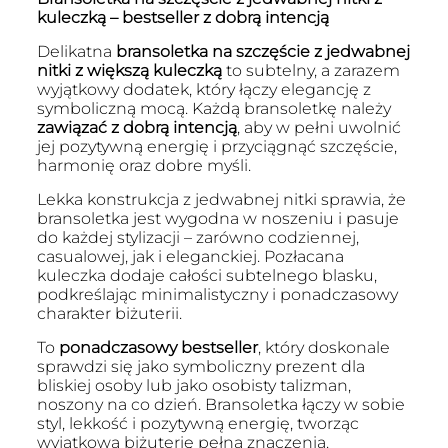
kuleczką – bestseller z dobrą intencją
Delikatna
bransoletka na szczęście z jedwabnej
nitki z większą kuleczką
to subtelny, a zarazem
wyjątkowy dodatek, który łączy elegancję z
symboliczną mocą. Każdą bransoletkę należy
zawiązać z dobrą intencją
, aby w pełni uwolnić
jej pozytywną energię i przyciągnąć szczęście,
harmonię oraz dobre myśli.
Lekka konstrukcja z jedwabnej nitki sprawia, że
bransoletka jest wygodna w noszeniu i pasuje
do każdej stylizacji – zarówno codziennej,
casualowej, jak i eleganckiej. Pozłacana
kuleczka dodaje całości subtelnego blasku,
podkreślając minimalistyczny i ponadczasowy
charakter biżuterii.
To
ponadczasowy bestseller
, który doskonale
sprawdzi się jako symboliczny prezent dla
bliskiej osoby lub jako osobisty talizman,
noszony na co dzień. Bransoletka łączy w sobie
styl, lekkość i pozytywną energię, tworząc
wyjątkową biżuterię pełną znaczenia.