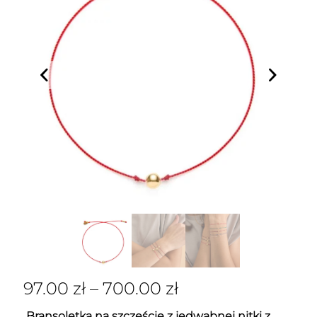
97.00
zł
–
700.00
zł
Bransoletka na szczęście z jedwabnej nitki z