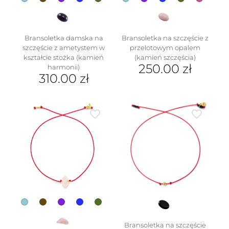
Bransoletka damska na
Bransoletka na szczęście z
szczęście z ametystem w
przelotowym opalem
kształcie stożka (kamień
(kamień szczęścia)
250.00
zł
harmonii)
310.00
zł
Ten
Ten
produkt
produkt
ma
ma
wiele
wiele
wariantów.
wariantów.
Opcje
Opcje
można
można
wybrać
wybrać
na
na
stronie
stronie
produktu
produktu
Bransoletka na szczęście