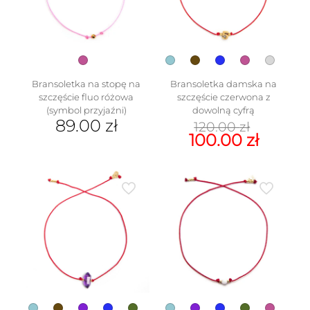
wybrać
na
stronie
produktu
Bransoletka na stopę na
Bransoletka damska na
szczęście fluo różowa
szczęście czerwona z
(symbol przyjaźni)
dowolną cyfrą
Pierwo
89.00
zł
120.00
zł
cena
Aktua
100.00
zł
wynosi
cena
Ten
120.00 
wynosi
produkt
100.00 
ma
wiele
wariantów.
Opcje
można
wybrać
na
stronie
produktu