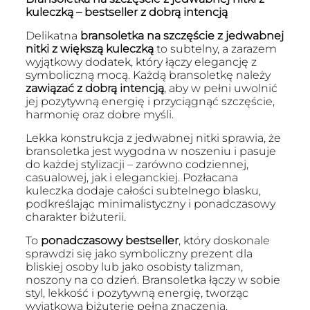
kuleczką – bestseller z dobrą intencją
Delikatna
bransoletka na szczęście z jedwabnej
nitki z większą kuleczką
to subtelny, a zarazem
wyjątkowy dodatek, który łączy elegancję z
symboliczną mocą. Każdą bransoletkę należy
zawiązać z dobrą intencją
, aby w pełni uwolnić
jej pozytywną energię i przyciągnąć szczęście,
harmonię oraz dobre myśli.
Lekka konstrukcja z jedwabnej nitki sprawia, że
bransoletka jest wygodna w noszeniu i pasuje
do każdej stylizacji – zarówno codziennej,
casualowej, jak i eleganckiej. Pozłacana
kuleczka dodaje całości subtelnego blasku,
podkreślając minimalistyczny i ponadczasowy
charakter biżuterii.
To
ponadczasowy bestseller
, który doskonale
sprawdzi się jako symboliczny prezent dla
bliskiej osoby lub jako osobisty talizman,
noszony na co dzień. Bransoletka łączy w sobie
styl, lekkość i pozytywną energię, tworząc
wyjątkową biżuterię pełną znaczenia.