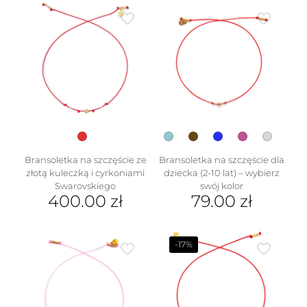
produkt
wariantów.
ma
Opcje
wiele
można
wariantów.
wybrać
Opcje
na
można
stronie
wybrać
produktu
na
stronie
produktu
Bransoletka na szczęście ze
Bransoletka na szczęście dla
złotą kuleczką i cyrkoniami
dziecka (2-10 lat) – wybierz
Swarovskiego
swój kolor
400.00
zł
79.00
zł
Ten
produkt
ma
-17%
wiele
wariantów.
Opcje
można