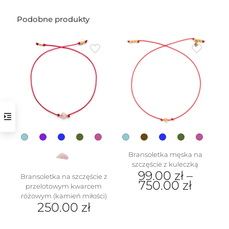
Podobne produkty
w
Bransoletka męska na
szczęście z kuleczką
99.00
zł
–
Bransoletka na szczęście z
750.00
zł
przelotowym kwarcem
różowym (kamień miłości)
Ten
250.00
zł
produkt
ma
Ten
wiele