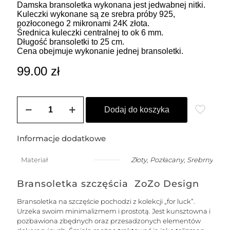
Damska bransoletka wykonana jest jedwabnej nitki.
Kuleczki wykonane są ze srebra próby 925,
pozłoconego 2 mikronami 24K złota.
Średnica kuleczki centralnej to ok 6 mm.
Długość bransoletki to 25 cm.
Cena obejmuje wykonanie jednej bransoletki.
99.00
zł
ilość
Bransoletka
Dodaj do koszyka
damska
na
szczęście
Informacje dodatkowe
z
większą
Materiał
Złoty
,
Pozłacany
,
Srebrny
kuleczką
Bransoletka szczęścia ZoZo Design
Bransoletka na szczęście pochodzi z kolekcji „for luck”.
Urzeka swoim minimalizmem i prostotą. Jest kunsztowna i
pozbawiona zbędnych oraz przesadzonych elementów