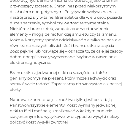
dekoracyjnych. Śmiało można traktować ją jako talizman
przynoszący szczęście. Chroni nas przed niekorzystnym
działaniem energetycznym. Pozytywnie wpływa na nasz
nastrój oraz siły witalne. Bransoletka dla wielu osób posiada
duże znaczenie, symbol czy wartość sentymentalną.
Niektóre z bransoletek, zaopatrzone w odpowiednie
elementy – mogą pełnić funkcję amuletu czy talizmanu.
Może w korzystny sposób oddziaływać nie tylko na nas, ale
również na naszych bliskich. Jeśli bransoletka szczęścia
ZoZo pęknie lub rozwiąże się – oznacza to, że całe jej zasoby
dobrej energii zostały wyczerpane i wylane w nasze pole
elektromagnetyczne.
Bransoletka z jedwabnej nitki na szczęście to także
genialny pomysł na prezent, który może zachwycić oraz
sprawić wiele radości. Zapraszamy do skorzystania z naszej
oferty.
Naprawa sznureczka jest możliwa tylko jeśli posiadają
Państwo wszystkie elementy. Koszt wymiany jedwabnej
nitki to 15 zł i można ją zrealizować w każdym punkcie
stacjonarnym lub wysyłkowo, w przypadku wysyłki należy
doliczyć koszt wysyłki zwrotnej.