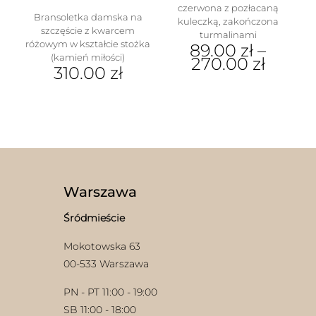
czerwona z pozłacaną
Bransoletka damska na
kuleczką, zakończona
szczęście z kwarcem
turmalinami
różowym w kształcie stożka
89.00
zł
–
(kamień miłości)
270.00
zł
310.00
zł
Ten
Ten
produkt
produkt
ma
ma
wiele
wiele
wariantów.
wariantów.
Opcje
Opcje
można
można
wybrać
wybrać
na
Warszawa
na
stronie
stronie
produktu
Śródmieście
produktu
Mokotowska 63
00-533 Warszawa
PN - PT 11:00 - 19:00
SB 11:00 - 18:00