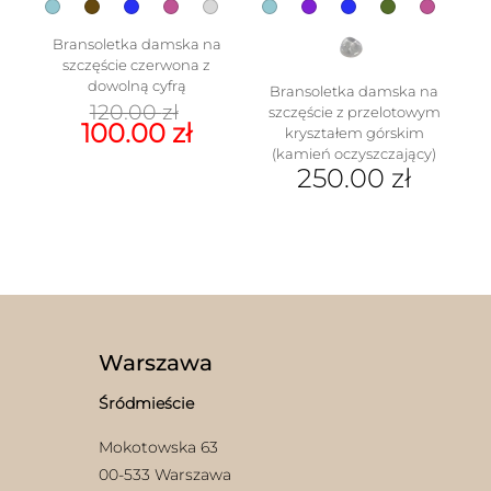
Bransoletka damska na
szczęście czerwona z
dowolną cyfrą
Bransoletka damska na
Pierwotna
120.00
zł
szczęście z przelotowym
cena
Aktualna
100.00
zł
kryształem górskim
wynosiła:
cena
(kamień oczyszczający)
Ten
120.00 zł.
wynosi:
250.00
zł
produkt
100.00 zł.
ma
Ten
wiele
produkt
wariantów.
ma
Opcje
wiele
można
wariantów.
wybrać
Opcje
na
można
stronie
wybrać
Warszawa
produktu
na
stronie
Śródmieście
produktu
Mokotowska 63
00-533 Warszawa