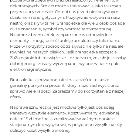
pozbawiona zbędnych oraz przesadzonych elementów
dekoracyjnych. Śmiało można traktować ją jako talizman
przynoszący szczęście. Chroni nas przed niekorzystnym
działaniem energetycznym. Pozytywnie wpływa na nasz
nastrój oraz siły witalne. Bransoletka dla wielu osób posiada
duże znaczenie, symbol czy wartość sentymentalną.
Niektóre z bransoletek, zaopatrzone w odpowiednie
elementy – mogą pełnić funkcję amuletu czy talizmanu.
Może w korzystny sposób oddziaływać nie tylko na nas, ale
również na naszych bliskich. Jeśli bransoletka szczęścia
ZoZo pęknie lub rozwiąże się – oznacza to, że całe jej zasoby
dobrej energii zostały wyczerpane i wylane w nasze pole
elektromagnetyczne.
Bransoletka z jedwabnej nitki na szczęście to także
genialny pomysł na prezent, który może zachwycić oraz
sprawić wiele radości. Zapraszamy do skorzystania z naszej
oferty.
Naprawa sznureczka jest możliwa tylko jeśli posiadają
Państwo wszystkie elementy. Koszt wymiany jedwabnej
nitki to 15 zł i można ją zrealizować w każdym punkcie
stacjonarnym lub wysyłkowo, w przypadku wysyłki należy
doliczyć koszt wysyłki zwrotnej.