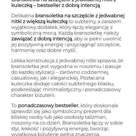
kuleczką – bestseller z dobrą intencją
Delikatna
bransoletka na szczęście z jedwabnej
nitki z większą kuleczką
to subtelny, a zarazem
wyjątkowy dodatek, który łączy elegancję z
symboliczną mocą. Każdą bransoletkę należy
zawiązać z dobrą intencją
, aby w pełni uwolnić
jej pozytywną energię i przyciągnąć szczęście,
harmonię oraz dobre myśli.
Lekka konstrukcja z jedwabnej nitki sprawia, że
bransoletka jest wygodna w noszeniu i pasuje
do każdej stylizacji – zarówno codziennej,
casualowej, jak i eleganckiej. Pozłacana
kuleczka dodaje całości subtelnego blasku,
podkreślając minimalistyczny i ponadczasowy
charakter biżuterii.
To
ponadczasowy bestseller
, który doskonale
sprawdzi się jako symboliczny prezent dla
bliskiej osoby lub jako osobisty talizman,
noszony na co dzień. Bransoletka łączy w sobie
styl, lekkość i pozytywną energię, tworząc
wyjątkową biżuterię pełną znaczenia.