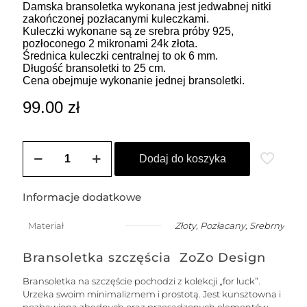
Damska bransoletka wykonana jest jedwabnej nitki
zakończonej pozłacanymi kuleczkami.
Kuleczki wykonane są ze srebra próby 925,
pozłoconego 2 mikronami 24k złota.
Średnica kuleczki centralnej to ok 6 mm.
Długość bransoletki to 25 cm.
Cena obejmuje wykonanie jednej bransoletki.
99.00
zł
ilość
Bransoletka
Dodaj do koszyka
damska
na
szczęście
Informacje dodatkowe
z
większą
Materiał
Złoty
,
Pozłacany
,
Srebrny
kuleczką
Bransoletka szczęścia ZoZo Design
Bransoletka na szczęście pochodzi z kolekcji „for luck”.
Urzeka swoim minimalizmem i prostotą. Jest kunsztowna i