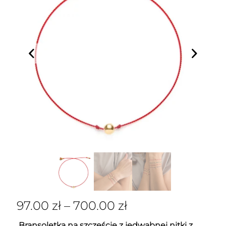
97.00
zł
–
700.00
zł
Bransoletka na szczęście z jedwabnej nitki z