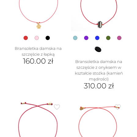
Opcje
można
wybrać
na
stronie
produktu
Bransoletka damska na
szczęście z łapką
160.00
zł
Bransoletka damska na
szczęście z onyksem w
Ten
kształcie stożka (kamień
produkt
mądrości)
ma
310.00
zł
wiele
wariantów.
Ten
Opcje
produkt
można
ma
wybrać
wiele
na
wariantów.
stronie
Opcje
produktu
można
wybrać