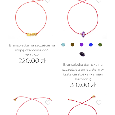
wiele
wariantów.
wariantów.
Opcje
Opcje
można
można
wybrać
wybrać
na
na
stronie
stronie
produktu
produktu
Bransoletka na szczęście na
stopę czerwona do 5
znaków
220.00
zł
Bransoletka damska na
szczęście z ametystem w
kształcie stożka (kamień
harmonii)
310.00
zł
Ten
produkt
ma
wiele
wariantów.