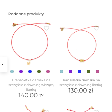
Podobne produkty
w
Bransoletka damska na
Bransoletka damska na
szczęście z dowolną wiszącą
szczęście z dowolną literką
130.00
zł
literką
140.00
zł
Ten
Ten
produkt
produkt
ma
ma
wiele