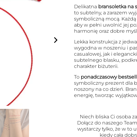
Delikatna
bransoletka na s
to subtelny, a zarazem wyj
symboliczną mocą. Każdą 
aby w pełni uwolnić jej po
harmonię oraz dobre myśli
Lekka konstrukcja z jedwab
wygodna w noszeniu i pasu
casualowej, jak i eleganck
subtelnego blasku, podkr
charakter biżuterii.
To
ponadczasowy bestsell
symboliczny prezent dla bl
noszony na co dzień. Brans
energię, tworząc wyjątkow
Niech bliska Ci osoba za
Dołącz do naszego Team
wystarczy tylko, że w to
kiedy cała dobr