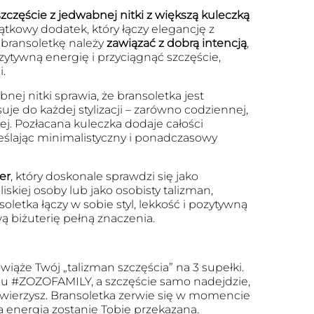
zczęście z jedwabnej nitki z większą kuleczką
ątkowy dodatek, który łączy elegancję z
bransoletkę należy
zawiązać z dobrą intencją
,
zytywną energię i przyciągnąć szczęście,
.
nej nitki sprawia, że bransoletka jest
je do każdej stylizacji – zarówno codziennej,
iej. Pozłacana kuleczka dodaje całości
eślając minimalistyczny i ponadczasowy
er
, który doskonale sprawdzi się jako
iskiej osoby lub jako osobisty talizman,
oletka łączy w sobie styl, lekkość i pozytywną
ą biżuterię pełną znaczenia.
wiąże Twój „talizman szczęścia” na 3 supełki.
u #ZOZOFAMILY, a szczęście samo nadejdzie,
 uwierzysz. Bransoletka zerwie się w momencie
a energia zostanie Tobie przekazana.