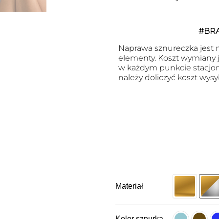
#BR
Naprawa sznureczka jest m
elementy. Koszt wymiany j
w każdym punkcie stacjon
należy doliczyć koszt wysył
Materiał
Kolor sznurka