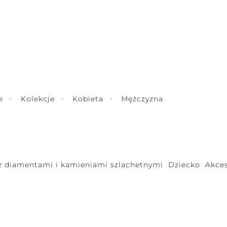
e
Kolekcje
Kobieta
Mężczyzna
 z diamentami i kamieniami szlachetnymi
Dziecko
Akces