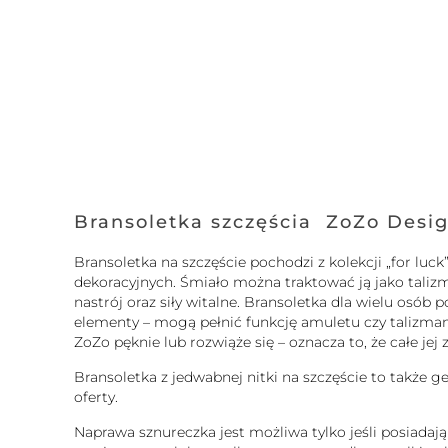
Bransoletka szczęścia ZoZo Desi
Bransoletka na szczęście pochodzi z kolekcji „for l
dekoracyjnych. Śmiało można traktować ją jako taliz
nastrój oraz siły witalne. Bransoletka dla wielu osó
elementy – mogą pełnić funkcję amuletu czy talizmanu.
ZoZo pęknie lub rozwiąże się – oznacza to, że całe je
Bransoletka z jedwabnej nitki na szczęście to także g
oferty.
Naprawa sznureczka jest możliwa tylko jeśli posiadaj