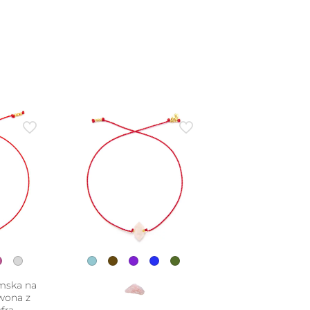
mska na
rwona z
frą