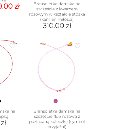
Bransoletka damska na
erwotna
Aktualna
0.00
zł
szczęście z kwarcem
na
cena
różowym w kształcie stożka
nosiła:
wynosi:
(kamień miłości)
dukt
.00 zł.
100.00 zł.
310.00
zł
e
Ten
iantów.
produkt
je
ma
na
wiele
rać
wariantów.
Opcje
nie
można
duktu
wybrać
na
stronie
produktu
mska na
Bransoletka damska na
łapką
szczęście fluo różowa z
0
zł
pozłacaną kuleczką (symbol
przyjaźni)