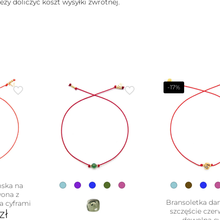
ży doliczyć koszt wysyłki zwrotnej.
-17%
mska na
wona z
Bransoletka da
 cyframi
zł
szczęście cze
dowolną cy