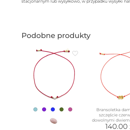
stacjonarnym lub wysyłkowo, w przypadku wysyłki nale
Podobne produkty
Bransoletka da
szczęście czer
dowolnymi dwiema
w
140.00