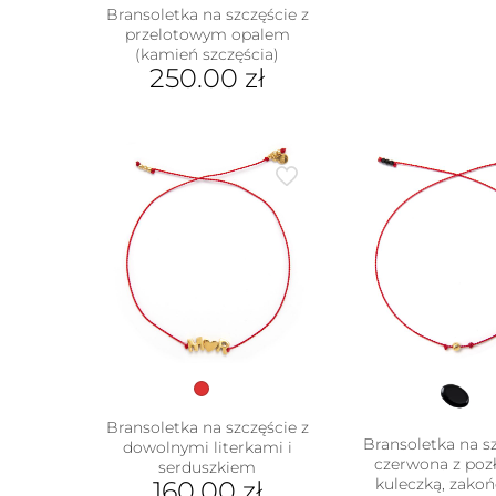
Bransoletka na szczęście z
przelotowym opalem
(kamień szczęścia)
250.00
zł
Ten
produkt
ma
wiele
wariantów.
Opcje
można
wybrać
na
stronie
produktu
Bransoletka na szczęście z
Bransoletka na s
dowolnymi literkami i
czerwona z poz
serduszkiem
kuleczką, zako
160.00
zł