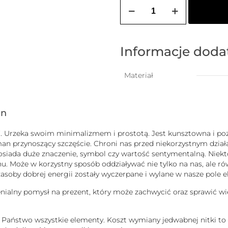
ilość
Bransoletka
damska
na
szczęście
z
Informacje dod
większą
kuleczką
Materiał
gn
uck”. Urzeka swoim minimalizmem i prostotą. Jest kunsztowna i
man przynoszący szczęście. Chroni nas przed niekorzystnym dzi
b posiada duże znaczenie, symbol czy wartość sentymentalną. Nie
 Może w korzystny sposób oddziaływać nie tylko na nas, ale równ
j zasoby dobrej energii zostały wyczerpane i wylane w nasze pole
enialny pomysł na prezent, który może zachwycić oraz sprawić wi
ą Państwo wszystkie elementy. Koszt wymiany jedwabnej nitki to