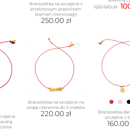
Bransoletka na szczęście z
Pi
10
120.00
zł
przelotowym prasiolitem
ce
(kamień równowagi)
Ten
wy
250.00
zł
pro
120
ma
Ten
wiel
produkt
war
ma
Opc
wiele
moż
wariantów.
wyb
Opcje
na
można
stro
wybrać
pro
na
stronie
produktu
Bransoletka na szczęście na
stopę czerwona do 5 znaków
220.00
zł
Bransoletka da
zczęście
szczęście z 
łacaną
160.0
ńczona