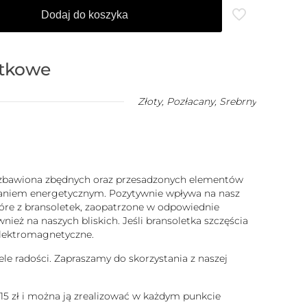
Dodaj do koszyka
atkowe
Złoty
,
Pozłacany
,
Srebrny
 pozbawiona zbędnych oraz przesadzonych elementów
ałaniem energetycznym. Pozytywnie wpływa na nasz
które z bransoletek, zaopatrzone w odpowiednie
ież na naszych bliskich. Jeśli bransoletka szczęścia
 elektromagnetyczne.
ele radości. Zapraszamy do skorzystania z naszej
 15 zł i można ją zrealizować w każdym punkcie