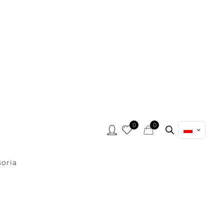
0
0
oria