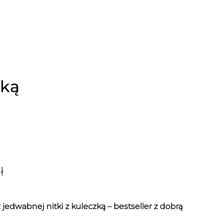
zką
ł
 jedwabnej nitki z kuleczką – bestseller z dobrą