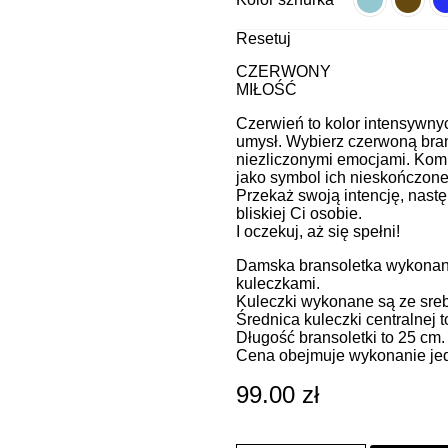
Resetuj
CZERWONY
MIŁOŚĆ
Czerwień to kolor intensywnych
umysł. Wybierz czerwoną bran
niezliczonymi emocjami. Komp
jako symbol ich nieskończonej
Przekaż swoją intencję, nastę
bliskiej Ci osobie.
I oczekuj, aż się spełni!
Damska bransoletka wykonana
kuleczkami.
Kuleczki wykonane są ze sreb
Średnica kuleczki centralnej 
Długość bransoletki to 25 cm.
Cena obejmuje wykonanie jedn
99.00
zł