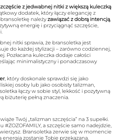
zczęście z jedwabnej nitki z większą kuleczką
ątkowy dodatek, który łączy elegancję z
bransoletkę należy
zawiązać z dobrą intencją
,
zytywną energię i przyciągnąć szczęście,
.
nej nitki sprawia, że bransoletka jest
je do każdej stylizacji – zarówno codziennej,
iej. Pozłacana kuleczka dodaje całości
eślając minimalistyczny i ponadczasowy
er
, który doskonale sprawdzi się jako
iskiej osoby lub jako osobisty talizman,
oletka łączy w sobie styl, lekkość i pozytywną
ą biżuterię pełną znaczenia.
wiąże Twój „talizman szczęścia” na 3 supełki.
u #ZOZOFAMILY, a szczęście samo nadejdzie,
 uwierzysz. Bransoletka zerwie się w momencie
a energia zostanie Tobie przekazana.