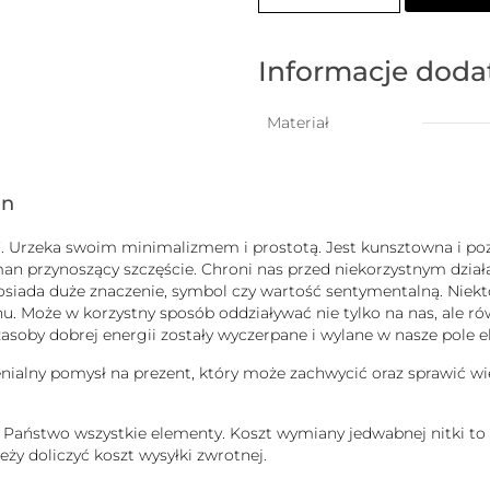
damska
na
szczęście
z
Informacje dod
większą
kuleczką
Materiał
gn
uck”. Urzeka swoim minimalizmem i prostotą. Jest kunsztowna i
man przynoszący szczęście. Chroni nas przed niekorzystnym dzi
b posiada duże znaczenie, symbol czy wartość sentymentalną. Nie
 Może w korzystny sposób oddziaływać nie tylko na nas, ale równ
j zasoby dobrej energii zostały wyczerpane i wylane w nasze pole
enialny pomysł na prezent, który może zachwycić oraz sprawić wi
ą Państwo wszystkie elementy. Koszt wymiany jedwabnej nitki to
ży doliczyć koszt wysyłki zwrotnej.