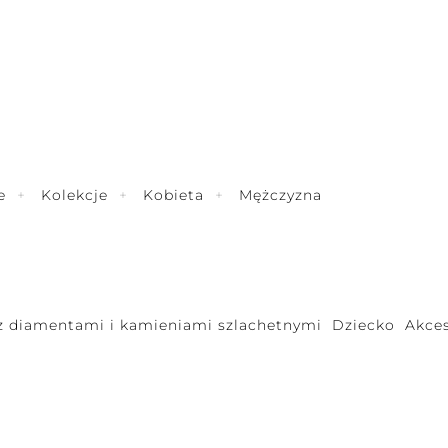
e
Kolekcje
Kobieta
Mężczyzna
 z diamentami i kamieniami szlachetnymi
Dziecko
Akces