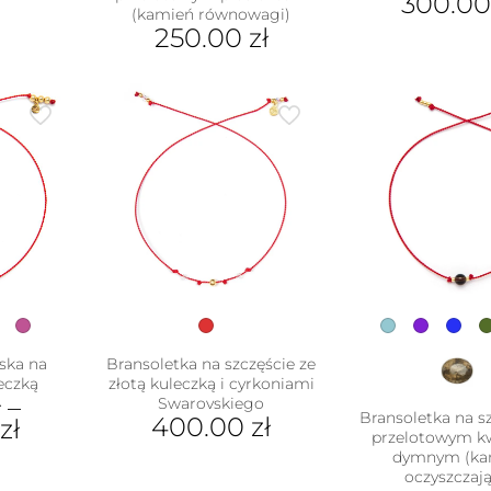
300.0
(kamień równowagi)
250.00
zł
Ten
produkt
ma
wiele
wariantów.
Opcje
można
wybrać
na
stronie
produktu
ska na
Bransoletka na szczęście ze
leczką
złotą kuleczką i cyrkoniami
ł
–
Swarovskiego
Bransoletka na sz
400.00
zł
zł
przelotowym 
dymnym (ka
oczyszczają
ukt