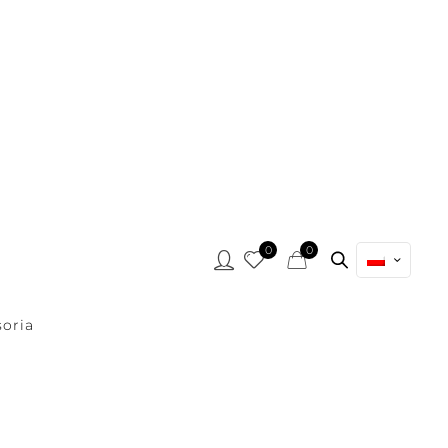
0
0
oria