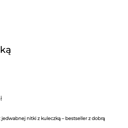
zką
ł
 jedwabnej nitki z kuleczką – bestseller z dobrą