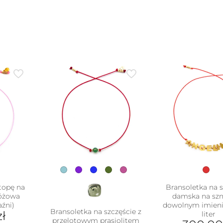
topę na
Bransoletka na s
różowa
damska na szn
aźni)
dowolnym imieni
Bransoletka na szczęście z
zł
liter
przelotowym prasiolitem