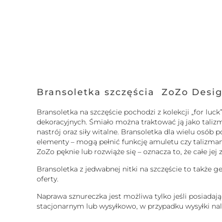
Bransoletka szczęścia ZoZo Desi
Bransoletka na szczęście pochodzi z kolekcji „for l
dekoracyjnych. Śmiało można traktować ją jako taliz
nastrój oraz siły witalne. Bransoletka dla wielu osó
elementy – mogą pełnić funkcję amuletu czy talizmanu.
ZoZo pęknie lub rozwiąże się – oznacza to, że całe je
Bransoletka z jedwabnej nitki na szczęście to także g
oferty.
Naprawa sznureczka jest możliwa tylko jeśli posiadaj
stacjonarnym lub wysyłkowo, w przypadku wysyłki nale