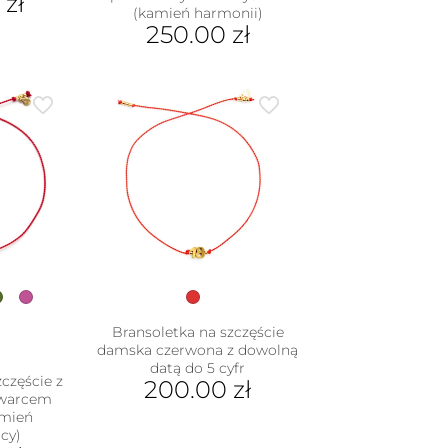
0
zł
(kamień harmonii)
250.00
zł
Ten
produkt
ma
wiele
wariantów.
Opcje
można
wybrać
na
stronie
produktu
Bransoletka na szczęście
damska czerwona z dowolną
datą do 5 cyfr
częście z
200.00
zł
kwarcem
mień
cy)