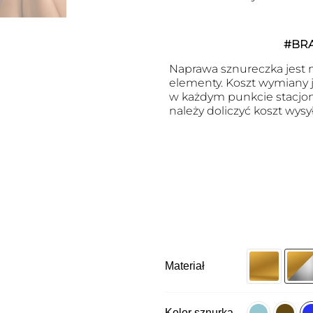
#BR
Naprawa sznureczka jest m
elementy. Koszt wymiany j
w każdym punkcie stacjon
należy doliczyć koszt wysył
Materiał
Kolor sznurka