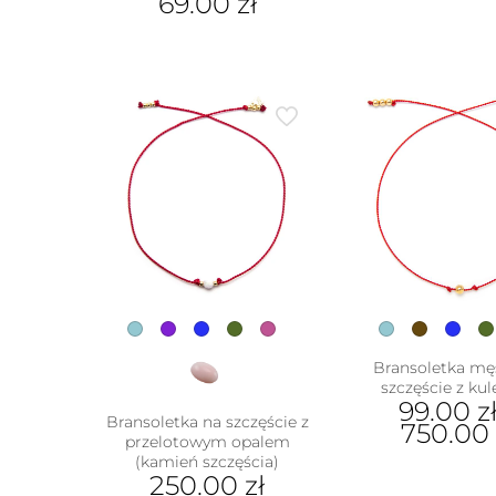
69.00
zł
Bransoletka mę
szczęście z ku
99.00
z
Bransoletka na szczęście z
750.00
przelotowym opalem
(kamień szczęścia)
Ten
250.00
zł
prod