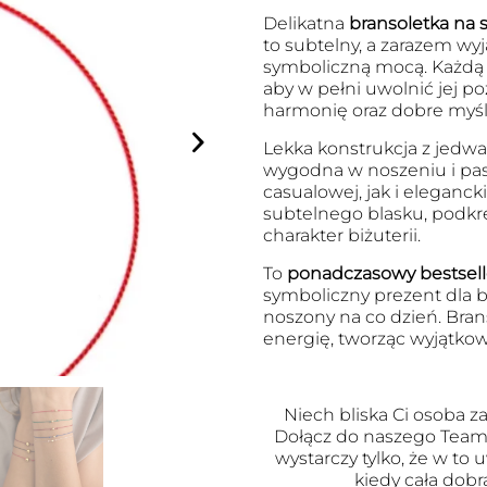
Delikatna
bransoletka na s
to subtelny, a zarazem wyj
symboliczną mocą. Każdą 
aby w pełni uwolnić jej po
harmonię oraz dobre myśli
Lekka konstrukcja z jedwab
wygodna w noszeniu i pasu
casualowej, jak i eleganck
subtelnego blasku, podkr
charakter biżuterii.
To
ponadczasowy bestsell
symboliczny prezent dla bl
noszony na co dzień. Brans
energię, tworząc wyjątkow
Niech bliska Ci osoba za
Dołącz do naszego Team
wystarczy tylko, że w to
kiedy cała dobr