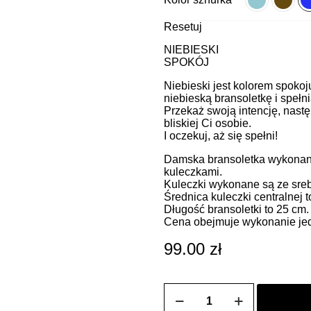
Resetuj
NIEBIESKI
SPOKÓJ
Niebieski jest kolorem spokoj
niebieską bransoletkę i spełn
Przekaż swoją intencję, nastę
bliskiej Ci osobie.
I oczekuj, aż się spełni!
Damska bransoletka wykonana
kuleczkami.
Kuleczki wykonane są ze sreb
Średnica kuleczki centralnej 
Długość bransoletki to 25 cm.
Cena obejmuje wykonanie jedn
99.00
zł
ilość
Bransoletka