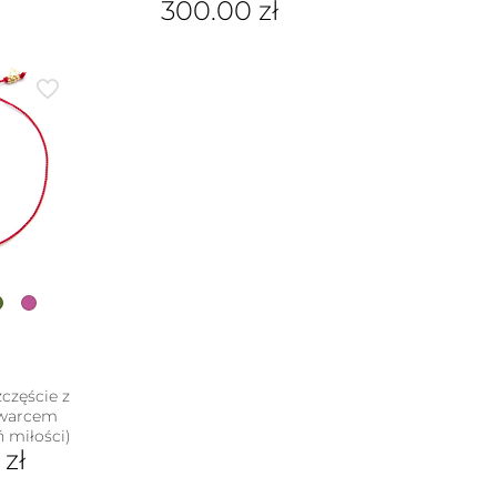
300.00
zł
częście z
kwarcem
 miłości)
0
zł