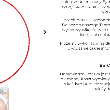
kolorów, pełen mocy. Symb
szczęście zostanie stwor
Twój 
Niech bliska Ci osoba za
Dołącz do naszego Team
wystarczy tylko, że w to
kiedy cała dobr
Możemy wykonać inną dł
o wpisanie takiej inf
#BR
Naprawa sznureczka jest m
elementy. Koszt wymiany j
w każdym punkcie stacj
należy d