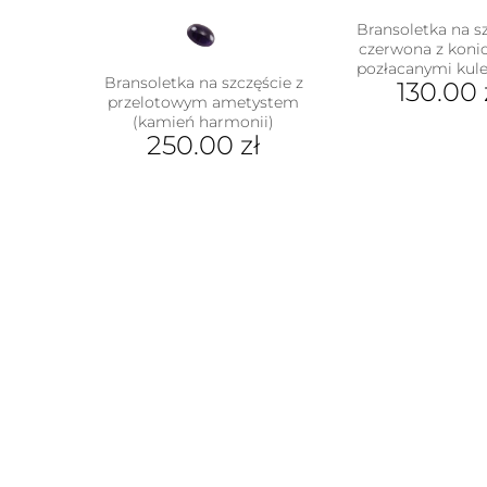
Bransoletka na s
czerwona z konic
pozłacanymi kul
Bransoletka na szczęście z
130.00
przelotowym ametystem
(kamień harmonii)
250.00
zł
Ten
produkt
ma
wiele
wariantów.
Opcje
można
wybrać
na
stronie
produktu
w