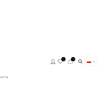
0
0
oria