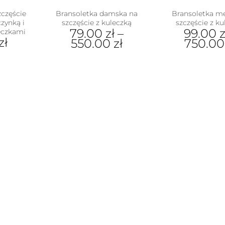
zczęście
Bransoletka damska na
Bransoletka m
zynką i
szczęście z kuleczką
szczęście z ku
79.00
zł
–
99.00
z
eczkami
zł
550.00
zł
750.0
Ten
Ten
produkt
pro
ma
ma
wiele
wiel
wariantów.
war
Opcje
Opc
można
moż
wybrać
wyb
na
na
stronie
stro
produktu
pro