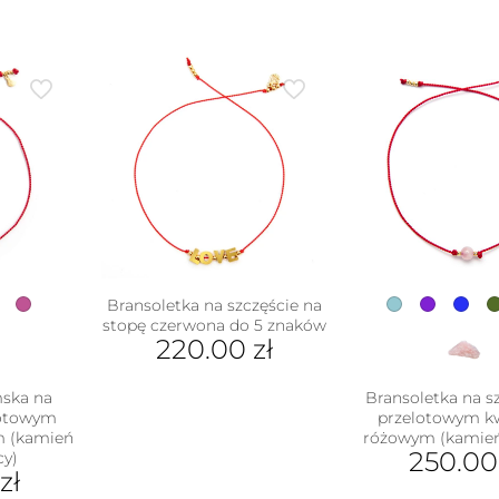
Bransoletka na szczęście na
stopę czerwona do 5 znaków
220.00
zł
mska na
Bransoletka na sz
lotowym
przelotowym 
m (kamień
różowym (kamień
250.0
cy)
zł
Ten