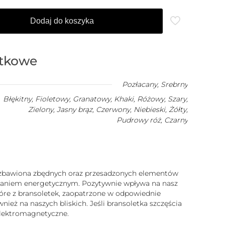
Dodaj do koszyka
atkowe
Pozłacany
,
Srebrny
Błękitny, Fioletowy, Granatowy, Khaki, Różowy, Szary,
Zielony, Jasny brąz, Czerwony, Niebieski, Żółty,
Pudrowy róż, Czarny
 pozbawiona zbędnych oraz przesadzonych elementów
iałaniem energetycznym. Pozytywnie wpływa na nasz
które z bransoletek, zaopatrzone w odpowiednie
ież na naszych bliskich. Jeśli bransoletka szczęścia
 elektromagnetyczne.