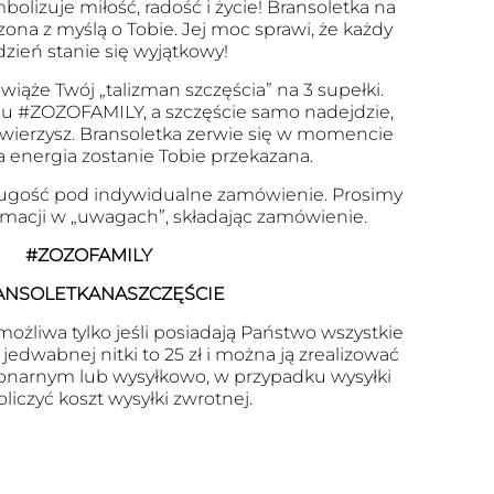
olizuje miłość, radość i życie! Bransoletka na
zona z myślą o Tobie. Jej moc sprawi, że każdy
dzień stanie się wyjątkowy!
wiąże Twój „talizman szczęścia” na 3 supełki.
u #ZOZOFAMILY, a szczęście samo nadejdzie,
 uwierzysz. Bransoletka zerwie się w momencie
a energia zostanie Tobie przekazana.
ugość pod indywidualne zamówienie. Prosimy
ormacji w „uwagach”, składając zamówienie.
#ZOZOFAMILY
ANSOLETKANASZCZĘŚCIE
ożliwa tylko jeśli posiadają Państwo wszystkie
edwabnej nitki to 25 zł i można ją zrealizować
onarnym lub wysyłkowo, w przypadku wysyłki
oliczyć koszt wysyłki zwrotnej.