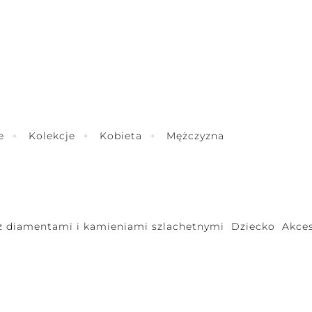
e
Kolekcje
Kobieta
Mężczyzna
 z diamentami i kamieniami szlachetnymi
Dziecko
Akces