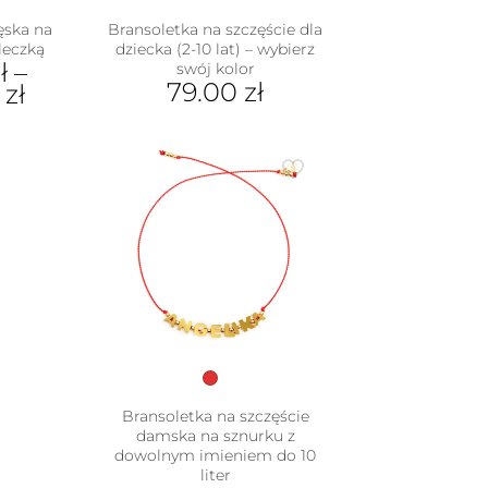
ęska na
Bransoletka na szczęście dla
leczką
dziecka (2-10 lat) – wybierz
ł
–
swój kolor
79.00
zł
0
zł
Ten
produkt
dukt
ma
wiele
e
wariantów.
iantów.
Opcje
je
można
na
wybrać
rać
na
stronie
nie
produktu
duktu
Bransoletka na szczęście
damska na sznurku z
dowolnym imieniem do 10
liter