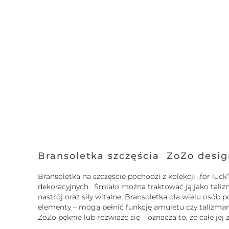
Bransoletka szczęścia ZoZo desi
Bransoletka na szczęście pochodzi z kolekcji „for l
dekoracyjnych. Śmiało można traktować ją jako tali
nastrój oraz siły witalne. Bransoletka dla wielu osó
elementy – mogą pełnić funkcję amuletu czy talizmanu.
ZoZo pęknie lub rozwiąże się – oznacza to, że całe je