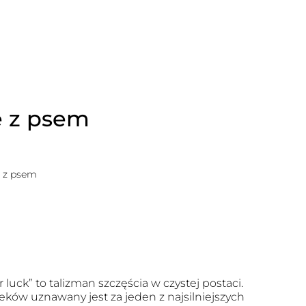
e z psem
 z psem
r luck” to talizman szczęścia w czystej postaci.
eków uznawany jest za jeden z najsilniejszych