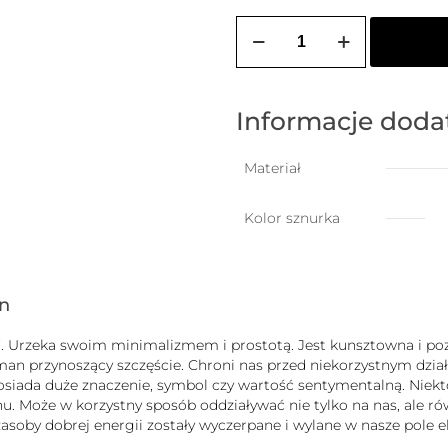
ilość
ZOZO
CHARMS
-
bransoletka
damska
Informacje dod
na
szczęście
z
Materiał
psem
Kolor sznurka
gn
uck”. Urzeka swoim minimalizmem i prostotą. Jest kunsztowna i
zman przynoszący szczęście. Chroni nas przed niekorzystnym dz
b posiada duże znaczenie, symbol czy wartość sentymentalną. Nie
 Może w korzystny sposób oddziaływać nie tylko na nas, ale równ
j zasoby dobrej energii zostały wyczerpane i wylane w nasze pole