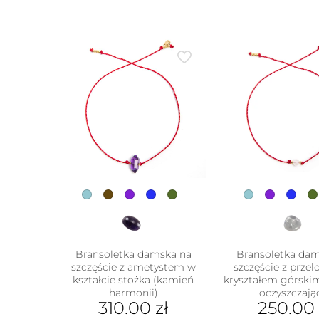
Bransoletka damska na
Bransoletka da
szczęście z ametystem w
szczęście z prze
kształcie stożka (kamień
kryształem górski
harmonii)
oczyszczają
310.00
zł
250.00