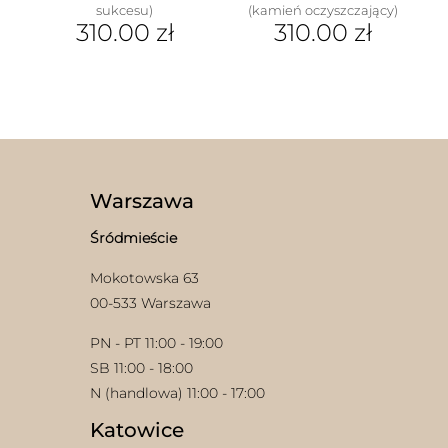
sukcesu)
(kamień oczyszczający)
310.00
zł
310.00
zł
Ten
Ten
produkt
produkt
ma
ma
wiele
wiele
wariantów.
wariantów.
Opcje
Opcje
można
można
w
wybrać
wybrać
Warszawa
na
na
stronie
stronie
Śródmieście
produktu
produktu
Mokotowska 63
00-533 Warszawa
PN - PT 11:00 - 19:00
SB 11:00 - 18:00
N (handlowa) 11:00 - 17:00
Katowice