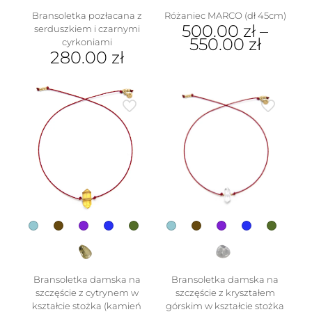
Bransoletka pozłacana z
Różaniec MARCO (dł 45cm)
500.00
zł
–
serduszkiem i czarnymi
550.00
zł
cyrkoniami
280.00
zł
Ten
produkt
ma
wiele
wariantów.
Opcje
można
wybrać
na
stronie
produktu
Bransoletka damska na
Bransoletka damska na
szczęście z cytrynem w
szczęście z kryształem
kształcie stożka (kamień
górskim w kształcie stożka