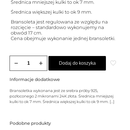
Średnica mniejszej kulki to ok 7 mm.
Średnica większej kulki to ok 9 mm.
Bransoleta jest regulowana ze względu na
rozcięcie – standardowo wykonujemy na
obwód 17 cm.
Cena obejmuje wykonanie jednej bransoletki.
ilość
Bransoletka
Dodaj do koszyka
pozłacana
SERENA
-
Informacje dodatkowe
XS
Bransoletka wykonana jest ze srebra próby 925,
pozłoconego 2 mikronami 24K złota. Średnica mniejszej
kulki to ok 7 mm. Średnica większej kulki to ok 9 mm.
[…]
Podobne produkty