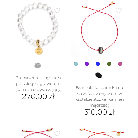
Bransoletka z kryształu
górskiego z grawerem
Bransoletka damska na
(kamień oczyszczający)
szczęście z onyksem w
270.00
zł
kształcie stożka (kamień
mądrości)
310.00
zł
Ten
produkt
ma
wiele