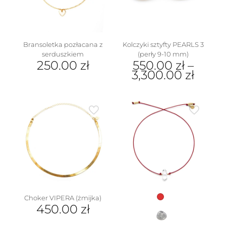
wybrać
stronie
na
produktu
stronie
produktu
Bransoletka pozłacana z
Kolczyki sztyfty PEARLS 3
serduszkiem
(perły 9-10 mm)
250.00
zł
550.00
zł
–
3,300.00
zł
Ten
produkt
ma
wiele
wariantów.
Opcje
można
wybrać
na
stronie
produktu
Choker VIPERA (żmijka)
450.00
zł