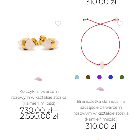
310.00
zł
wariantów.
Ten
Opcje
produkt
można
ma
wybrać
wiele
na
wariantów.
stronie
Opcje
produktu
można
wybrać
na
stronie
produktu
Kolczyki z kwarcem
różowym w kształcie stożka
Bransoletka damska na
(kamień miłości)
szczęście z kwarcem
730.00
zł
–
różowym w kształcie stożka
2,550.00
zł
(kamień miłości)
Ten
310.00
zł
produkt
Ten
ma
produkt