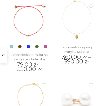
wiele
ma
wariantów.
wiele
Opcje
wariantów.
można
Opcje
wybrać
można
na
wybrać
stronie
na
produktu
stronie
produktu
Łańcuszek z większą
Maryjką (2,5 cm)
Bransoletka damska na
360.00
zł
–
szczęście z kuleczką
390.00
zł
79.00
zł
–
Ten
550.00
zł
produkt
Ten
ma
produkt
wiele
ma
wariantów.
wiele
Opcje
wariantów.
można
Opcje
wybrać
można
na