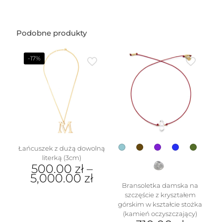
cm)
Podobne produkty
-17%
Łańcuszek z dużą dowolną
literką (3cm)
500.00
zł
–
5,000.00
zł
Bransoletka damska na
Ten
szczęście z kryształem
produkt
górskim w kształcie stożka
ma
(kamień oczyszczający)
wiele