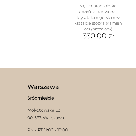
Męska bransoletka
szczęścia czerwona z
kryształem górskim w
kształcie stożka (kamień
oczyszczający)
330.00
zł
w
Warszawa
Śródmieście
Mokotowska 63
00-533 Warszawa
PN - PT 11:00 - 19:00