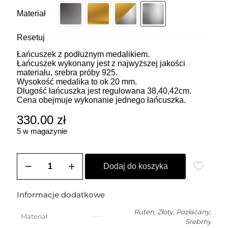
Materiał
Resetuj
Łańcuszek z podłużnym medalikiem.
Łańcuszek wykonany jest z najwyższej jakości
materiału, srebra próby 925.
Wysokość medalika to ok 20 mm.
Długość łańcuszka jest regulowana 38,40,42cm.
Cena obejmuje wykonanie jednego łańcuszka.
330.00
zł
5 w magazynie
ilość
Łańcuszek
Dodaj do koszyka
z
medalikiem,
mniejszą
Informacje dodatkowe
podłużną
Maryjką
Ruten
,
Złoty
,
Pozłacany
,
Materiał
(2
Srebrny