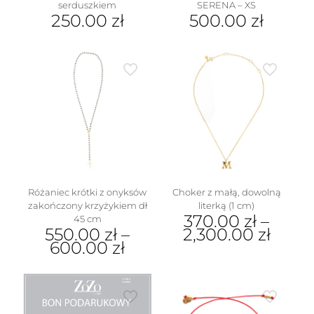
serduszkiem
SERENA – XS
250.00
zł
500.00
zł
Różaniec krótki z onyksów
Choker z małą, dowolną
zakończony krzyżykiem dł
literką (1 cm)
370.00
zł
–
45 cm
550.00
zł
–
2,300.00
zł
600.00
zł
Ten
Ten
produkt
produkt
ma
ma
wiele
wiele
wariantów.