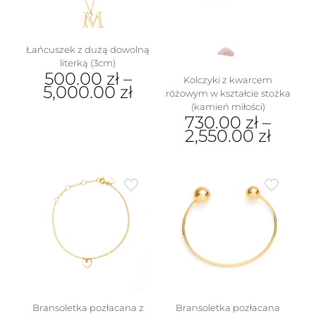
na
stronie
stronie
produktu
produktu
Łańcuszek z dużą dowolną
literką (3cm)
500.00
zł
–
Kolczyki z kwarcem
5,000.00
zł
różowym w kształcie stożka
(kamień miłości)
Ten
730.00
zł
–
w
produkt
2,550.00
zł
ma
wiele
Ten
wariantów.
produkt
Opcje
ma
można
wiele
wybrać
wariantów.
na
Opcje
stronie
można
produktu
wybrać
na
stronie
produktu
Bransoletka pozłacana z
Bransoletka pozłacana