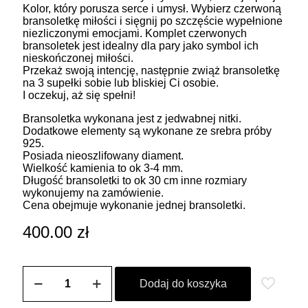
Kolor, który porusza serce i umysł. Wybierz czerwoną
bransoletkę miłości i sięgnij po szczęście wypełnione
niezliczonymi emocjami. Komplet czerwonych
bransoletek jest idealny dla pary jako symbol ich
nieskończonej miłości.
Przekaż swoją intencję, następnie zwiąż bransoletkę
na 3 supełki sobie lub bliskiej Ci osobie.
I oczekuj, aż się spełni!
Bransoletka wykonana jest z jedwabnej nitki.
Dodatkowe elementy są wykonane ze srebra próby
925.
Posiada nieoszlifowany diament.
Wielkość kamienia to ok 3-4 mm.
Długość bransoletki to ok 30 cm inne rozmiary
wykonujemy na zamówienie.
Cena obejmuje wykonanie jednej bransoletki.
400.00
zł
ilość
Bransoletka
Dodaj do koszyka
męska