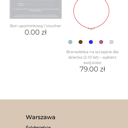
wariantów.
Opcje
Opcje
można
można
wybrać
wybrać
na
na
stronie
Bon upominkowy / voucher
stronie
produktu
0.00
zł
produktu
Bransoletka na szczęście dla
dziecka (2-10 lat) – wybierz
swój kolor
79.00
zł
Ten
produkt
ma
wiele
wariantów.
Opcje
można
wybrać
Warszawa
na
stronie
Śródmieście