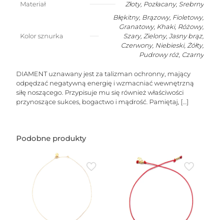
nieoszlifowanym
Materiał
Złoty
,
Pozłacany
,
Srebrny
diamentem
Błękitny, Brązowy, Fioletowy,
(jasny
szary)
Granatowy, Khaki, Różowy,
Kolor sznurka
Szary, Zielony, Jasny brąz,
Czerwony, Niebieski, Żółty,
Pudrowy róż, Czarny
DIAMENT uznawany jest za talizman ochronny, mający
odpędzać negatywną energię i wzmacniać wewnętrzną
siłę noszącego. Przypisuje mu się również właściwości
przynoszące sukces, bogactwo i mądrość. Pamiętaj,
[…]
Podobne produkty