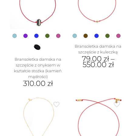
można
wybrać
na
stronie
produktu
Bransoletka damska na
szczęście z kuleczką
79.00
zł
–
Bransoletka damska na
550.00
zł
szczęście z onyksem w
kształcie stożka (kamień
Ten
mądrości)
produkt
310.00
zł
ma
wiele
Ten
wariantów.
produkt
Opcje
ma
można
wiele
wybrać
wariantów.
na
Opcje
stronie
można
produktu
wybrać