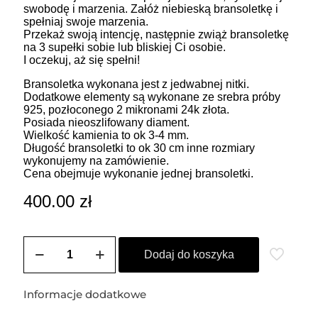
swobodę i marzenia. Załóż niebieską bransoletkę i
spełniaj swoje marzenia.
Przekaż swoją intencję, następnie zwiąż bransoletkę
na 3 supełki sobie lub bliskiej Ci osobie.
I oczekuj, aż się spełni!
Bransoletka wykonana jest z jedwabnej nitki.
Dodatkowe elementy są wykonane ze srebra próby
925, pozłoconego 2 mikronami 24k złota.
Posiada nieoszlifowany diament.
Wielkość kamienia to ok 3-4 mm.
Długość bransoletki to ok 30 cm inne rozmiary
wykonujemy na zamówienie.
Cena obejmuje wykonanie jednej bransoletki.
400.00
zł
ilość
Bransoletka
Dodaj do koszyka
męska
na
szczęście
Informacje dodatkowe
z