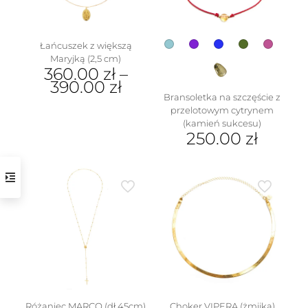
Łańcuszek z większą
Maryjką (2,5 cm)
360.00
zł
–
390.00
zł
Bransoletka na szczęście z
Ten
przelotowym cytrynem
produkt
(kamień sukcesu)
ma
250.00
zł
wiele
Ten
wariantów.
produkt
Opcje
ma
można
wiele
wybrać
wariantów.
na
Opcje
stronie
można
produktu
wybrać
na
stronie
produktu
Różaniec MARCO (dł 45cm)
Choker VIPERA (żmijka)