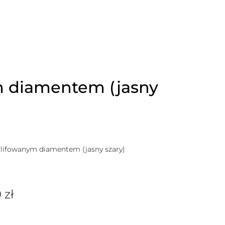
ym diamentem (jasny
zlifowanym diamentem (jasny szary)
0
zł