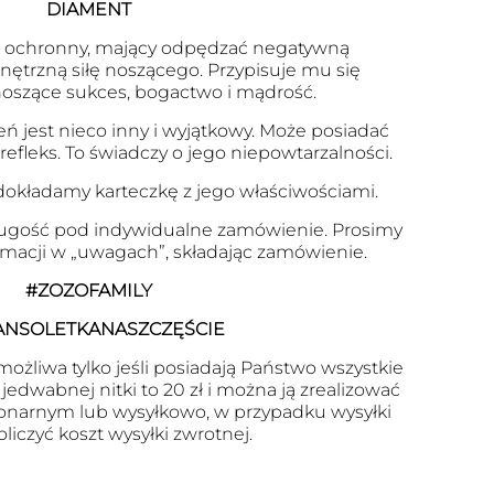
DIAMENT
n ochronny, mający odpędzać negatywną
ętrzną siłę noszącego. Przypisuje mu się
noszące sukces, bogactwo i mądrość.
eń jest nieco inny i wyjątkowy. Może posiadać
 refleks. To świadczy o jego niepowtarzalności.
okładamy karteczkę z jego właściwościami.
ugość pod indywidualne zamówienie. Prosimy
ormacji w „uwagach”, składając zamówienie.
#ZOZOFAMILY
ANSOLETKANASZCZĘŚCIE
ożliwa tylko jeśli posiadają Państwo wszystkie
edwabnej nitki to 20 zł i można ją zrealizować
onarnym lub wysyłkowo, w przypadku wysyłki
oliczyć koszt wysyłki zwrotnej.