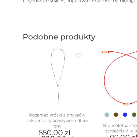
przynoszące sukces, bogactwo i mądrość. Pamiętaj,
[
Podobne produkty
Różaniec krótki z onyksów
zakończony krzyżykiem dł 45
Bransoletka mę
cm
550.00
zł
–
szczęście z ku