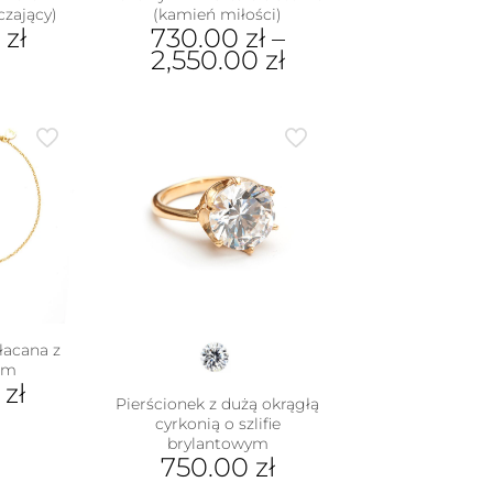
czający)
(kamień miłości)
0
zł
730.00
zł
–
2,550.00
zł
Ten
produkt
ma
wiele
wariantów.
Opcje
można
wybrać
na
stronie
produktu
łacana z
em
0
zł
Pierścionek z dużą okrągłą
cyrkonią o szlifie
brylantowym
750.00
zł