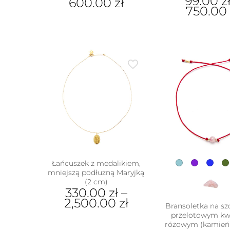
99.00
z
600.00
zł
750.00
Ten
Ten
produkt
prod
ma
ma
wiele
wiel
wariantów.
wari
Opcje
Opcj
można
moż
wybrać
wybr
na
na
stronie
stron
produktu
prod
Łańcuszek z medalikiem,
mniejszą podłużną Maryjką
(2 cm)
330.00
zł
–
2,500.00
zł
Bransoletka na sz
przelotowym k
Ten
w
różowym (kamień 
produkt