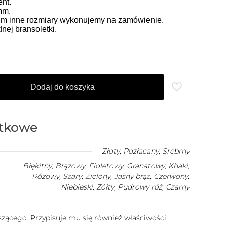
nt.
mm.
 cm inne rozmiary wykonujemy na zamówienie.
ej bransoletki.
Dodaj do koszyka
atkowe
Złoty
,
Pozłacany
,
Srebrny
Błękitny, Brązowy, Fioletowy, Granatowy, Khaki,
Różowy, Szary, Zielony, Jasny brąz, Czerwony,
Niebieski, Żółty, Pudrowy róż, Czarny
ącego. Przypisuje mu się również właściwości