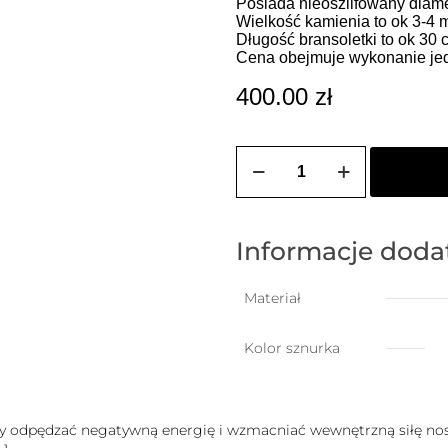
Posiada nieoszlifowany diame
Wielkość kamienia to ok 3-4 
Długość bransoletki to ok 30
Cena obejmuje wykonanie jedn
400.00
zł
ilość
Bransoletka
męska
na
szczęście
z
Informacje dod
nieoszlifowanym
diamentem
(jasny
Materiał
szary)
Kolor sznurka
 odpędzać negatywną energię i wzmacniać wewnętrzną siłę nosz