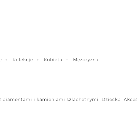
e
Kolekcje
Kobieta
Mężczyzna
 z diamentami i kamieniami szlachetnymi
Dziecko
Akces