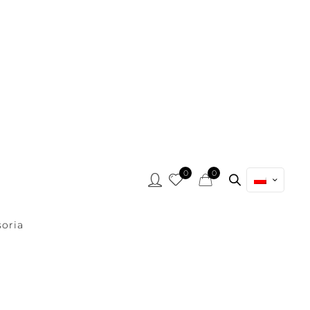
0
0
oria