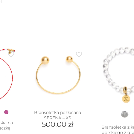
…]
Bransoletka pozłacana
SERENA – XS
ska na
500.00
zł
Bransoletka z k
leczką
górskiego z g