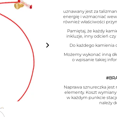
uznawany jest za talizma
energię i wzmacniać wewn
również właściwości przy
Pamiętaj, że każdy kami
inkluzje, inny odcień czy
Do każdego kamienia d
Możemy wykonać inną dł
o wpisanie takiej inf
#BR
Naprawa sznureczka jest m
elementy. Koszt wymiany j
w każdym punkcie stacj
należy d