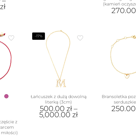
ł
–
(kamień oczysz
zł
270.0
ukt
e
-17%
antów.
e
na
ać
ie
uktu
Łańcuszek z dużą dowolną
Bransoletka poz
literką (3cm)
serduszki
500.00
zł
–
250.0
5,000.00
zł
częście z
Ten
warcem
produkt
miłości)
ma