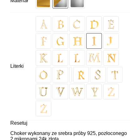
Materiał
Literki
Resetuj
Choker wykonany ze srebra próby 925, pozłoconego
2 mikronami 24k złota.