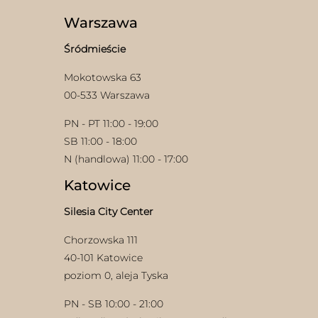
można
produktu
wybrać
Warszawa
na
stronie
Śródmieście
produktu
Mokotowska 63
00-533 Warszawa
PN - PT 11:00 - 19:00
SB 11:00 - 18:00
N (handlowa) 11:00 - 17:00
Katowice
Silesia City Center
Chorzowska 111
40-101 Katowice
poziom 0, aleja Tyska
PN - SB 10:00 - 21:00