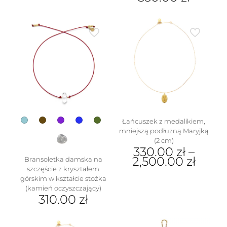
produkt
Ten
ma
produkt
wiele
ma
wariantów.
wiele
Opcje
wariantów.
można
Opcje
wybrać
można
na
wybrać
stronie
na
produktu
stronie
produktu
Łańcuszek z medalikiem,
mniejszą podłużną Maryjką
(2 cm)
330.00
zł
–
2,500.00
zł
Bransoletka damska na
szczęście z kryształem
Ten
górskim w kształcie stożka
produkt
(kamień oczyszczający)
ma
310.00
zł
wiele
Ten
wariantów.
produkt
Opcje