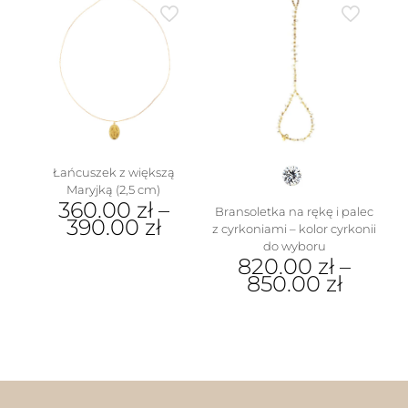
ma
można
wiele
wybrać
wariantów.
na
Opcje
stronie
można
produktu
wybrać
na
stronie
produktu
w
Łańcuszek z większą
Maryjką (2,5 cm)
360.00
zł
–
Bransoletka na rękę i palec
390.00
zł
z cyrkoniami – kolor cyrkonii
do wyboru
Ten
820.00
zł
–
produkt
850.00
zł
ma
wiele
Ten
wariantów.
produkt
Opcje
ma
można
wiele
wybrać
wariantów.
na
Opcje
stronie