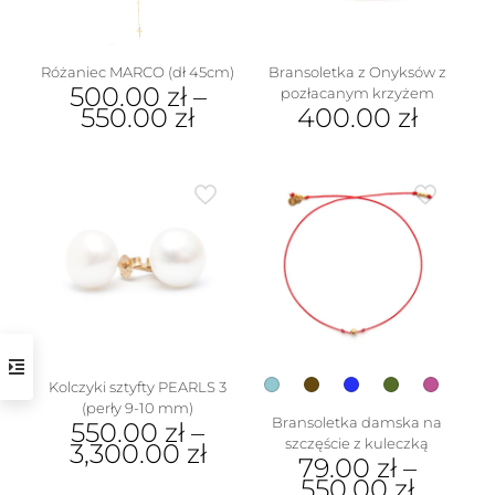
stronie
produktu
Różaniec MARCO (dł 45cm)
Bransoletka z Onyksów z
500.00
zł
–
pozłacanym krzyżem
550.00
zł
400.00
zł
Ten
produkt
ma
wiele
wariantów.
Opcje
można
wybrać
na
stronie
produktu
Kolczyki sztyfty PEARLS 3
(perły 9-10 mm)
Bransoletka damska na
550.00
zł
–
szczęście z kuleczką
3,300.00
zł
79.00
zł
–
Ten
550.00
zł