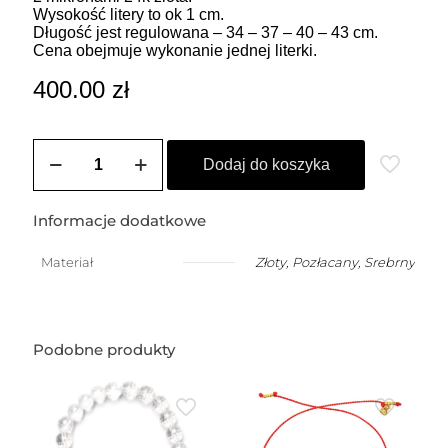
Wysokość litery to ok 1 cm.
Długość jest regulowana – 34 – 37 – 40 – 43 cm.
Cena obejmuje wykonanie jednej literki.
400.00
zł
ilość
Choker
Dodaj do koszyka
z
małą,
dowolną
Informacje dodatkowe
literką
(1
Materiał
Złoty
,
Pozłacany
,
Srebrny
cm)
Podobne produkty