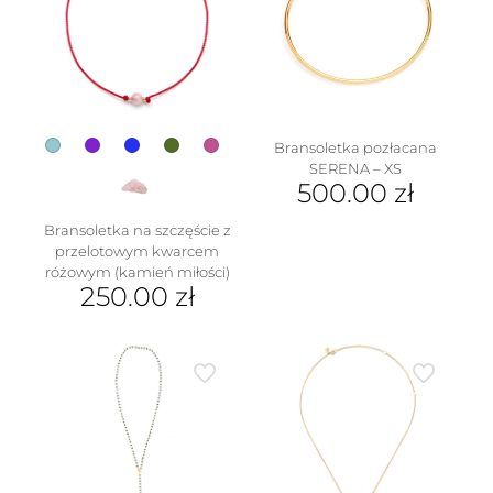
Bransoletka pozłacana
SERENA – XS
500.00
zł
Bransoletka na szczęście z
przelotowym kwarcem
różowym (kamień miłości)
250.00
zł
Ten
produkt
ma
wiele
wariantów.
Opcje
można
wybrać
na