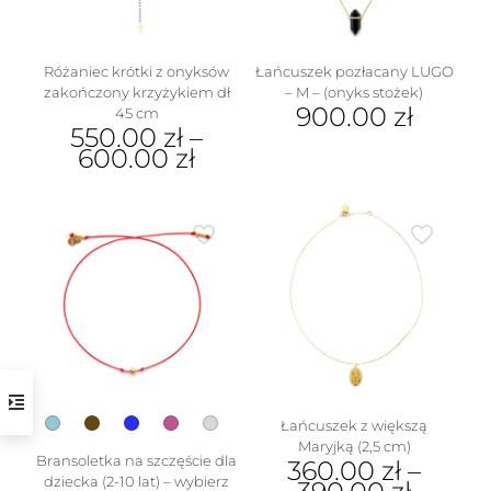
stronie
produktu
Różaniec krótki z onyksów
Łańcuszek pozłacany LUGO
zakończony krzyżykiem dł
– M – (onyks stożek)
900.00
zł
45 cm
550.00
zł
–
Ten
600.00
zł
produkt
Ten
ma
produkt
wiele
ma
wariantów.
wiele
Opcje
wariantów.
można
Opcje
wybrać
można
na
wybrać
stronie
na
produktu
stronie
produktu
Łańcuszek z większą
Maryjką (2,5 cm)
Bransoletka na szczęście dla
360.00
zł
–
dziecka (2-10 lat) – wybierz