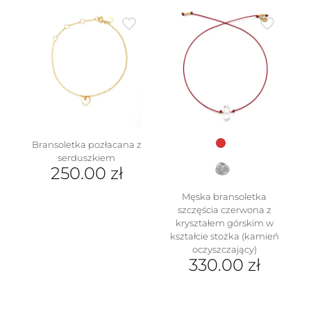
produkt
Opcje
ma
można
wiele
wybrać
wariantów.
na
Opcje
stronie
można
produktu
wybrać
na
stronie
w
produktu
Bransoletka pozłacana z
serduszkiem
250.00
zł
Męska bransoletka
szczęścia czerwona z
kryształem górskim w
kształcie stożka (kamień
oczyszczający)
330.00
zł