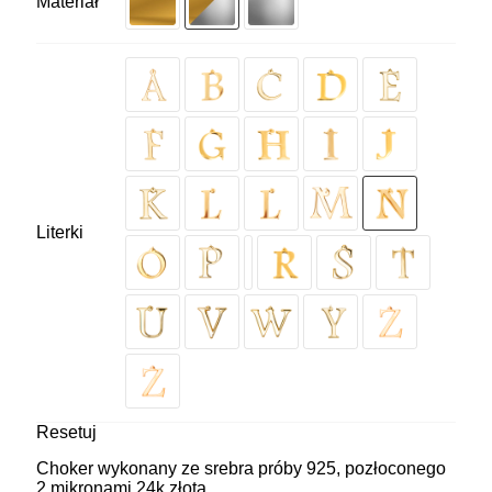
Materiał
Literki
Resetuj
Choker wykonany ze srebra próby 925, pozłoconego
2 mikronami 24k złota.