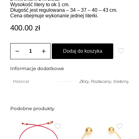
Wysokość litery to ok 1 cm.
Długość jest regulowana – 34 – 37 – 40 – 43 cm.
Cena obejmuje wykonanie jednej literki.
400.00
zł
ilość
Choker
Dodaj do koszyka
z
małą,
dowolną
Informacje dodatkowe
literką
(1
Materiał
Złoty
,
Pozłacany
,
Srebrny
cm)
Podobne produkty