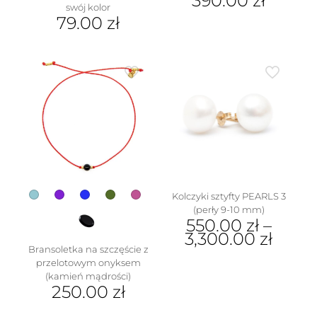
390.00
zł
swój kolor
Ten
79.00
zł
produkt
Ten
ma
produkt
wiele
ma
wariantów.
wiele
Opcje
wariantów.
można
Opcje
wybrać
można
na
wybrać
stronie
na
produktu
stronie
produktu
Kolczyki sztyfty PEARLS 3
(perły 9-10 mm)
550.00
zł
–
3,300.00
zł
Bransoletka na szczęście z
Ten
przelotowym onyksem
produkt
(kamień mądrości)
ma
250.00
zł
wiele
Ten
wariantów.