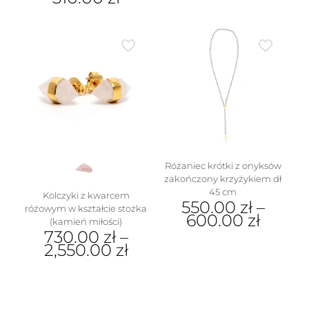
Ten
Ten
produkt
produkt
ma
ma
wiele
wiele
wariantów.
wariantów.
Opcje
Opcje
można
można
wybrać
wybrać
na
na
stronie
w
stronie
produktu
produktu
Różaniec krótki z onyksów
zakończony krzyżykiem dł
45 cm
Kolczyki z kwarcem
550.00
zł
–
różowym w kształcie stożka
600.00
zł
(kamień miłości)
730.00
zł
–
Ten
2,550.00
zł
produkt
ma
Ten
wiele
produkt
wariantów.
ma
Opcje
wiele