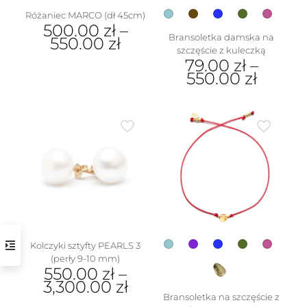
Różaniec MARCO (dł 45cm)
500.00
zł
–
Bransoletka damska na
550.00
zł
szczęście z kuleczką
Ten
79.00
zł
–
produkt
550.00
zł
ma
Ten
wiele
produkt
wariantów.
ma
Opcje
wiele
można
wariantów.
wybrać
Opcje
na
można
stronie
wybrać
produktu
na
stronie
produktu
Kolczyki sztyfty PEARLS 3
(perły 9-10 mm)
550.00
zł
–
3,300.00
zł
Bransoletka na szczęście z
Ten