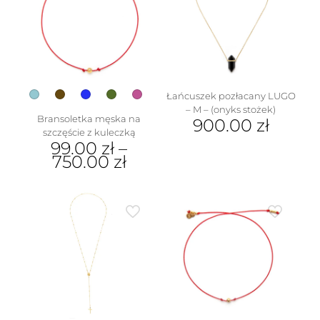
Łańcuszek pozłacany LUGO
– M – (onyks stożek)
Bransoletka męska na
900.00
zł
szczęście z kuleczką
Ten
99.00
zł
–
produkt
750.00
zł
ma
Ten
wiele
produkt
wariantów.
ma
Opcje
wiele
można
wariantów.
wybrać
Opcje
na
można
stronie
wybrać
produktu
na
stronie
produktu