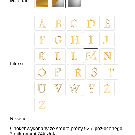
Materiał
Literki
Resetuj
Choker wykonany ze srebra próby 925, pozłoconego
2 mikronami 24k złota.