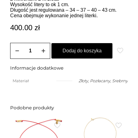
Wysokość litery to ok 1 cm.
Długość jest regulowana – 34 – 37 – 40 – 43 cm.
Cena obejmuje wykonanie jednej literki.
400.00
zł
ilość
Choker
Dodaj do koszyka
z
małą,
dowolną
Informacje dodatkowe
literką
(1
Materiał
Złoty
,
Pozłacany
,
Srebrny
cm)
Podobne produkty