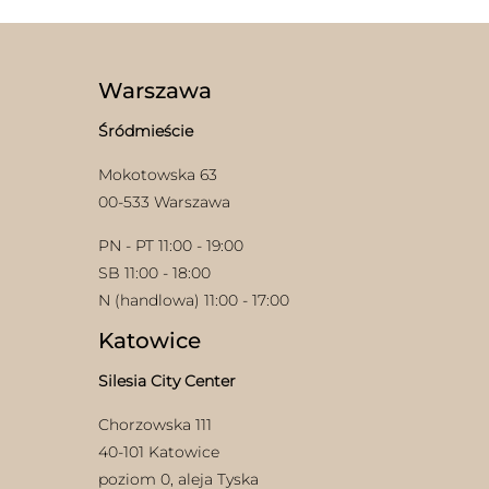
można
wariantów.
wybrać
Opcje
na
można
stronie
wybrać
Warszawa
produktu
na
stronie
Śródmieście
produktu
Mokotowska 63
00-533 Warszawa
PN - PT 11:00 - 19:00
SB 11:00 - 18:00
N (handlowa) 11:00 - 17:00
Katowice
Silesia City Center
Chorzowska 111
40-101 Katowice
poziom 0, aleja Tyska