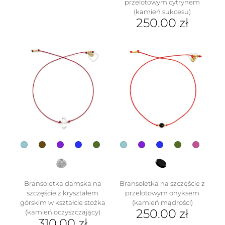
przelotowym cytrynem
produkt
(kamień sukcesu)
ma
250.00
zł
wiele
Ten
wariantów.
produkt
Opcje
ma
można
wiele
wybrać
wariantów.
na
Opcje
stronie
można
produktu
wybrać
na
stronie
produktu
Bransoletka damska na
Bransoletka na szczęście z
szczęście z kryształem
przelotowym onyksem
górskim w kształcie stożka
(kamień mądrości)
250.00
zł
(kamień oczyszczający)
310.00
zł