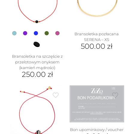
Bransoletka pozłacana
SERENA – XS
500.00
zł
Bransoletka na szczęście z
przelotowym onyksem
(kamień mądrości)
250.00
zł
Ten
produkt
ma
wiele
wariantów.
Opcje
można
wybrać
na
Bon upominkowy / voucher
stronie