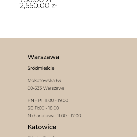
2,550.00
zł
Ten
produkt
ma
wiele
wariantów.
Opcje
można
wybrać
Warszawa
na
stronie
Śródmieście
produktu
Mokotowska 63
00-533 Warszawa
PN - PT 11:00 - 19:00
SB 11:00 - 18:00
N (handlowa) 11:00 - 17:00
Katowice