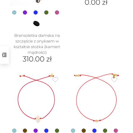
0.00
zł
produktu
Bransoletka damska na
szczęście z onyksem w
kształcie stożka (kamień
mądrości)
310.00
zł
Ten
produkt
ma
wiele
wariantów.
Opcje
można
wybrać
na
stronie
produktu