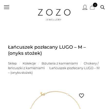
0
Łańcuszek pozłacany LUGO – M –
(onyks stożek)
Sklep
/
Kolekcje
/
Biżuteria z kamieniami
/
Chokery /
łańcuszki z kamieniami
/
Łańcuszek pozłacany LUGO – M
– (onyks stożek)