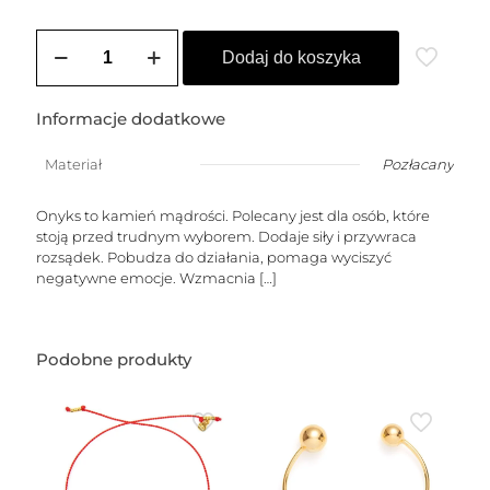
ilość
Łańcuszek
Dodaj do koszyka
pozłacany
LUGO
–
Informacje dodatkowe
M
–
Materiał
Pozłacany
(onyks
stożek)
Onyks to kamień mądrości. Polecany jest dla osób, które
stoją przed trudnym wyborem. Dodaje siły i przywraca
rozsądek. Pobudza do działania, pomaga wyciszyć
negatywne emocje. Wzmacnia
[…]
Podobne produkty