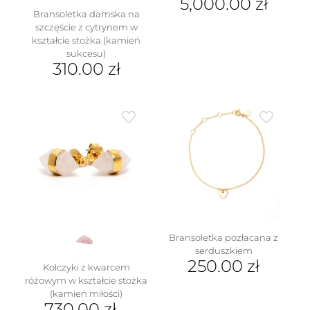
5,000.00
zł
Bransoletka damska na
Ten
szczęście z cytrynem w
produkt
kształcie stożka (kamień
ma
sukcesu)
wiele
310.00
zł
wariantów.
Ten
Opcje
produkt
można
ma
wybrać
wiele
na
wariantów.
stronie
Opcje
produktu
można
wybrać
na
stronie
produktu
Bransoletka pozłacana z
serduszkiem
250.00
zł
Kolczyki z kwarcem
różowym w kształcie stożka
(kamień miłości)
730.00
zł
–