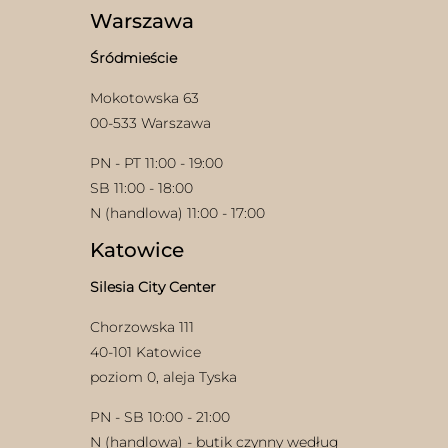
wybrać
Warszawa
stronie
na
produktu
stronie
Śródmieście
produktu
Mokotowska 63
00-533 Warszawa
PN - PT 11:00 - 19:00
SB 11:00 - 18:00
N (handlowa) 11:00 - 17:00
Katowice
Silesia City Center
Chorzowska 111
40-101 Katowice
poziom 0, aleja Tyska
PN - SB 10:00 - 21:00
N (handlowa) - butik czynny według