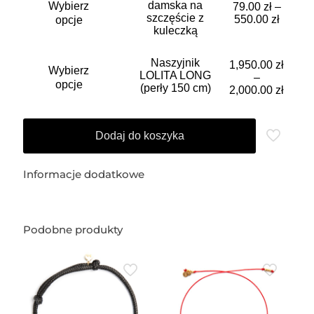
damska na
Wybierz
można
produkt
79.00
zł
–
szczęście z
wybrać
ma
550.00
zł
opcje
kuleczką
na
wiele
stronie
wariantów.
produktu
Opcje
Ten
Naszyjnik
1,950.00
zł
można
Wybierz
produkt
LOLITA LONG
–
wybrać
ma
opcje
(perły 150 cm)
2,000.00
zł
na
wiele
stronie
wariantów.
produktu
Opcje
można
Dodaj do koszyka
wybrać
na
stronie
Informacje dodatkowe
produktu
Podobne produkty