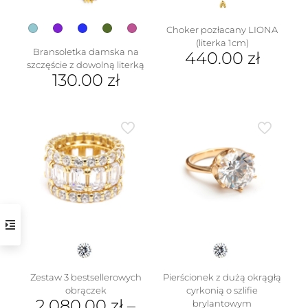
produktu
Choker pozłacany LIONA
(literka 1cm)
Bransoletka damska na
440.00
zł
szczęście z dowolną literką
Ten
130.00
zł
produkt
Ten
ma
produkt
wiele
ma
wariantów.
wiele
Opcje
wariantów.
można
Opcje
wybrać
można
na
wybrać
stronie
na
produktu
stronie
produktu
Zestaw 3 bestsellerowych
Pierścionek z dużą okrągłą
obrączek
cyrkonią o szlifie
2,080.00
zł
–
brylantowym