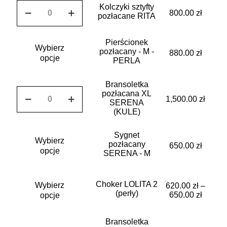
ilość
Kolczyki sztyfty
Kolczyki
800.00
zł
pozłacane RITA
sztyfty
pozłacane
Ten
RITA
Pierścionek
Wybierz
produkt
pozłacany - M -
880.00
zł
ma
opcje
PERLA
wiele
wariantów.
Bransoletka
Opcje
ilość
pozłacana XL
można
Bransoletka
1,500.00
zł
SERENA
wybrać
pozłacana
(KULE)
na
XL
stronie
SERENA
produktu
Ten
Sygnet
(KULE)
Wybierz
produkt
pozłacany
650.00
zł
ma
opcje
SERENA - M
wiele
wariantów.
Ten
Opcje
Choker LOLITA 2
Wybierz
produkt
620.00
zł
–
można
(perły)
ma
650.00
zł
opcje
wybrać
wiele
na
wariantów.
stronie
Bransoletka
Opcje
Ten
produktu