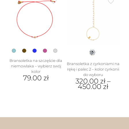
wiele
wariantów.
Opcje
można
wybrać
na
stronie
produktu
w
Bransoletka na szczęście dla
Bransoletka z cyrkoniami na
niemowlaka – wybierz swój
rękę i palec 2 – kolor cyrkonii
kolor
do wyboru
79.00
zł
320.00
zł
–
450.00
zł
Ten
produkt
Ten
ma
produkt
wiele
ma
wariantów.
wiele
Opcje
wariantów.
można
Opcje
wybrać
można
na