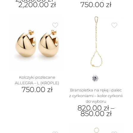
2,200.00
zł
750.00
zł
Ten
Ten
produkt
produkt
ma
ma
wiele
wiele
wariantów.
wariantów.
Opcje
Opcje
można
można
wybrać
wybrać
na
na
stronie
stronie
produktu
produktu
Kolczyki pozłacane
ALLEGRA – L (KROPLE)
750.00
zł
Bransoletka na rękę i palec
z cyrkoniami – kolor cyrkonii
do wyboru
820.00
zł
–
850.00
zł
Ten
produkt
ma