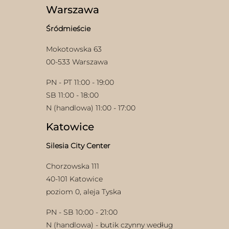
wybrać
Warszawa
na
stronie
Śródmieście
produktu
Mokotowska 63
00-533 Warszawa
PN - PT 11:00 - 19:00
SB 11:00 - 18:00
N (handlowa) 11:00 - 17:00
Katowice
Silesia City Center
Chorzowska 111
40-101 Katowice
poziom 0, aleja Tyska
PN - SB 10:00 - 21:00
N (handlowa) - butik czynny według