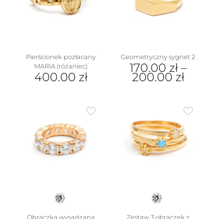
wybrać
można
na
wybrać
stronie
na
produktu
stronie
produktu
Pierścionek pozłacany
Geometryczny sygnet 2
170.00
zł
–
MARIA (różaniec)
400.00
zł
200.00
zł
Ten
Ten
produkt
produkt
ma
ma
wiele
wiele
wariantów.
wariantów.
Opcje
Opcje
można
można
wybrać
wybrać
na
na
stronie
stronie
produktu
produktu
Obrączka wysadzana
Zestaw 3 obrączek z