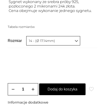
Sygnet wykonany ze srebra próby 925,
pozłoconego 2 mikronami 24k złota.
Cena obejmuje wykonanie jednego sygnetu.
Tabela rozmiarów
Rozmiar
ilość
Sygnet
Dodaj do koszyka
pozłacany
SERENA
-
Informacje dodatkowe