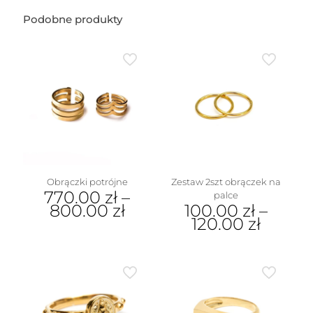
M
Podobne produkty
Obrączki potrójne
Zestaw 2szt obrączek na
770.00
zł
–
palce
800.00
zł
100.00
zł
–
120.00
zł
Ten
produkt
Ten
ma
produkt
wiele
ma
wariantów.
wiele
Opcje
wariantów.
można
Opcje