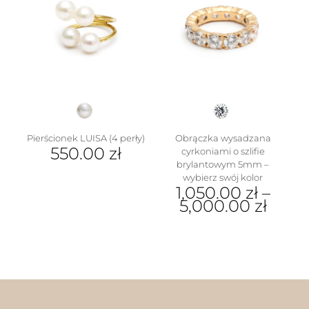
Opcje
można
wybrać
na
stronie
produktu
Pierścionek LUISA (4 perły)
Obrączka wysadzana
550.00
zł
cyrkoniami o szlifie
brylantowym 5mm –
wybierz swój kolor
1,050.00
zł
–
5,000.00
zł
Ten
produkt
ma
wiele
wariantów.
Opcje
można