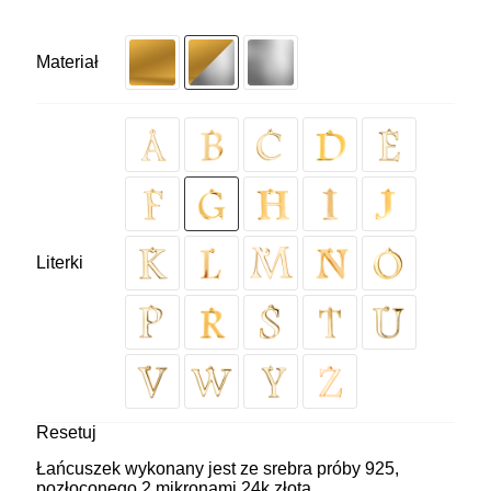
Materiał
Literki
Resetuj
Łańcuszek wykonany jest ze srebra próby 925,
pozłoconego 2 mikronami 24k złota.