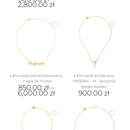
2,800.00
zł
produkt
ma
Ten
wiele
produkt
wariantów.
ma
Opcje
wiele
można
wariantów.
wybrać
Opcje
na
można
stronie
wybrać
produktu
na
stronie
produktu
Łańcuszek personalizowany
Łańcuszek pozłacany
– napis do 10 liter
IMPERIA – M – (kryształ
850.00
zł
–
górski stożek)
6,000.00
zł
900.00
zł
Ten
Ten
produkt
produkt
ma
ma
wiele
wiele
wariantów.
wariantów.
Opcje
Opcje