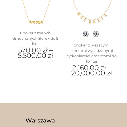
można
można
wybrać
wybrać
na
na
stronie
stronie
produktu
produktu
Choker z małych
dmuchanych literek do 5
liter
Choker z wiszącymi
570.00
zł
–
w
literkami wysadzanymi
5,500.00
zł
cyrkoniami/diamentami do
10 liter
Ten
2,160.00
zł
–
produkt
20,000.00
zł
ma
wiele
Ten
wariantów.
produkt
Opcje
ma
można
wiele
wybrać
wariantów.
na
Opcje
stronie
można
produktu
wybrać
Warszawa
na