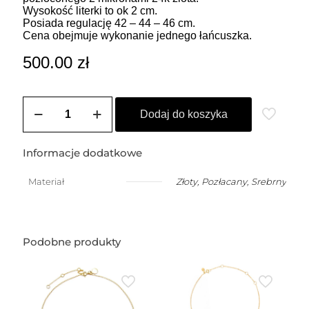
Wysokość literki to ok 2 cm.
Posiada regulację 42 – 44 – 46 cm.
Cena obejmuje wykonanie jednego łańcuszka.
500.00
zł
ilość
Łańcuszek
Dodaj do koszyka
z
mniejszą
dowolną
Informacje dodatkowe
literką
(2cm)
Materiał
Złoty
,
Pozłacany
,
Srebrny
(BESTSELLER)
Podobne produkty