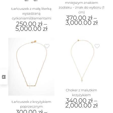
mniejszym znakiem
zodiaku – znak do wyboru (1
Łańcuszek z małą literką
cm)
wysadzaną
370.00
zł
–
cyrkoniami/diamentami
3,000.00
zł
250.00
zł
–
5,000.00
zł
Ten
produkt
Ten
ma
produkt
wiele
ma
wariantów.
wiele
Opcje
wariantów.
można
Opcje
wybrać
można
na
wybrać
stronie
na
produktu
stronie
produktu
Choker z malutkim
krzyżykiem
340.00
zł
–
Łańcuszek z krzyżykiem
2,000.00
zł
poprzecznym
300.00
zł
–
Ten