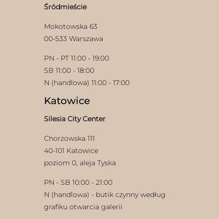
stronie
Śródmieście
produktu
Mokotowska 63
00-533 Warszawa
PN - PT 11:00 - 19:00
SB 11:00 - 18:00
N (handlowa) 11:00 - 17:00
Katowice
Silesia City Center
Chorzowska 111
40-101 Katowice
poziom 0, aleja Tyska
PN - SB 10:00 - 21:00
N (handlowa) - butik czynny według
grafiku otwarcia galerii