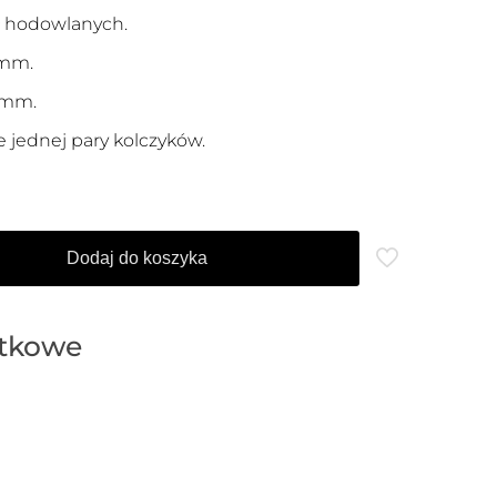
ł hodowlanych.
 mm.
8 mm.
jednej pary kolczyków.
Dodaj do koszyka
atkowe