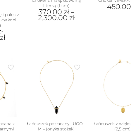
Choker z małą, dowolną
Choker VIPERA 
450.0
literką (1 cm)
370.00
zł
–
 i palec z
2,300.00
zł
 cyrkonii
u
Ten
zł
–
produkt
0
zł
ma
wiele
wariantów.
ukt
Opcje
można
e
wybrać
antów.
na
e
stronie
na
produktu
ać
ie
uktu
acana z
Łańcuszek pozłacany LUGO –
Łańcuszek z więks
zarnymi
M – (onyks stożek)
(2,5 cm)