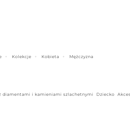
e
Kolekcje
Kobieta
Mężczyzna
 z diamentami i kamieniami szlachetnymi
Dziecko
Akces