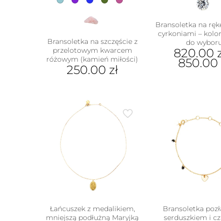
Bransoletka na rękę
cyrkoniami – kolor
Bransoletka na szczęście z
do wybor
przelotowym kwarcem
820.00
różowym (kamień miłości)
850.0
250.00
zł
Ten
Ten
prod
produkt
ma
ma
wiel
wiele
wari
wariantów.
Opcj
Opcje
moż
można
wybr
wybrać
na
na
stron
stronie
prod
produktu
Łańcuszek z medalikiem,
Bransoletka pozł
mniejszą podłużną Maryjką
serduszkiem i c