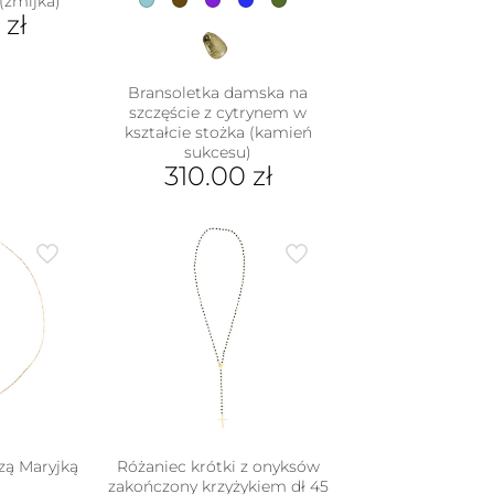
(żmijka)
0
zł
Bransoletka damska na
szczęście z cytrynem w
kształcie stożka (kamień
sukcesu)
310.00
zł
Ten
produkt
ma
wiele
wariantów.
Opcje
można
wybrać
na
stronie
produktu
zą Maryjką
Różaniec krótki z onyksów
zakończony krzyżykiem dł 45