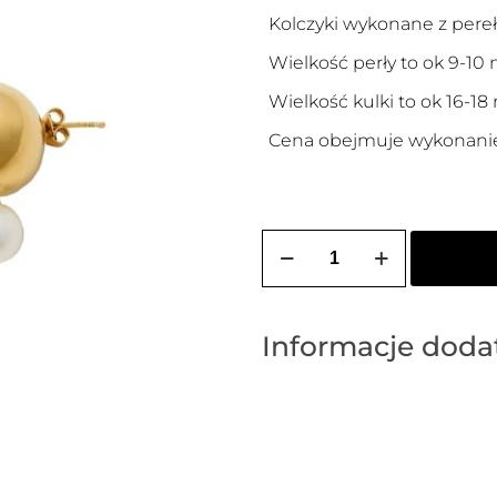
Kolczyki wykonane z pere
Wielkość perły to ok 9-10
Wielkość kulki to ok 16-1
Cena obejmuje wykonanie 
ilość
Kolczyki
sztyfty
pozłacane
RITA
Informacje dod