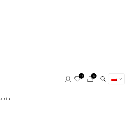
0
0
oria