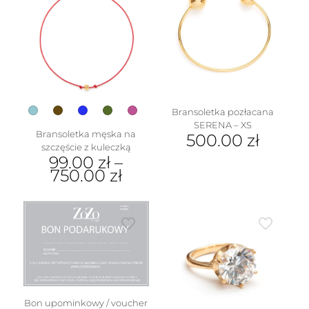
Opcje
wariantów.
można
Opcje
wybrać
można
na
wybrać
stronie
na
produktu
stronie
produktu
Bransoletka pozłacana
w
SERENA – XS
Bransoletka męska na
500.00
zł
szczęście z kuleczką
99.00
zł
–
750.00
zł
Ten
produkt
ma
wiele
wariantów.
Opcje
można
wybrać
na
Bon upominkowy / voucher