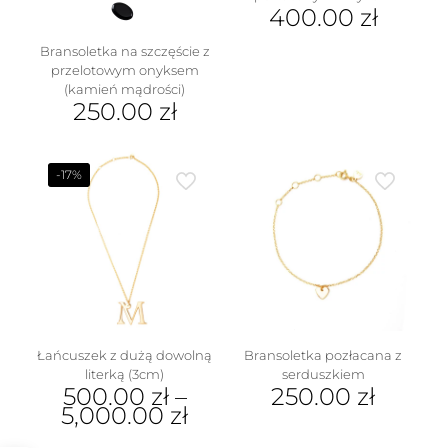
400.00
zł
Bransoletka na szczęście z
przelotowym onyksem
(kamień mądrości)
250.00
zł
Ten
produkt
ma
-17%
wiele
wariantów.
Opcje
można
wybrać
na
stronie
produktu
Łańcuszek z dużą dowolną
Bransoletka pozłacana z
literką (3cm)
serduszkiem
500.00
zł
–
250.00
zł
5,000.00
zł
Ten