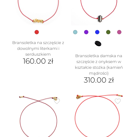
na
stronie
produktu
Bransoletka na szczęście z
dowolnymi literkami i
serduszkiem
Bransoletka damska na
160.00
zł
szczęście z onyksem w
kształcie stożka (kamień
Ten
mądrości)
produkt
310.00
zł
ma
wiele
Ten
wariantów.
produkt
Opcje
ma
można
wiele
wybrać
wariantów.
na
Opcje
stronie
można
produktu
wybrać
na