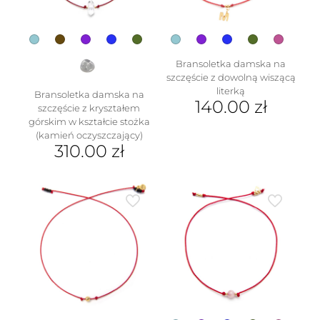
stronie
produktu
Bransoletka damska na
szczęście z dowolną wiszącą
literką
Bransoletka damska na
140.00
zł
szczęście z kryształem
górskim w kształcie stożka
Ten
(kamień oczyszczający)
produkt
310.00
zł
ma
wiele
Ten
wariantów.
produkt
Opcje
ma
można
wiele
wybrać
wariantów.
na
Opcje
stronie
można
produktu
wybrać
na
stronie
produktu