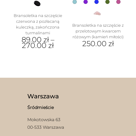
Bransoletka na szczęście
czerwona z pozłacaną
Bransoletka na szczęście z
kuleczką, zakończona
przelotowym kwarcem
turmalinami
różowym (kamień miłości)
89.00
zł
–
250.00
zł
270.00
zł
Ten
Ten
produkt
produkt
ma
ma
wiele
wiele
wariantów.
wariantów.
Opcje
Opcje
można
można
wybrać
wybrać
Warszawa
na
na
stronie
stronie
Śródmieście
produktu
produktu
Mokotowska 63
00-533 Warszawa