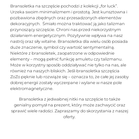
Bransoletka na szczęście pochodzi z kolekcji „for luck”.
Urzeka swoim minimalizmem i prostotą. Jest kunsztowna i
pozbawiona zbędnych oraz przesadzonych elementów
dekoracyjnych. Śmiało można traktować ją jako talizman
przynoszący szczęście. Chroni nas przed niekorzystnym
działaniem energetycznym. Pozytywnie wpływa na nasz
nastrój oraz siły witalne. Bransoletka dla wielu osób posiada
duże znaczenie, symbol czy wartość sentymentalną.
Niektóre z bransoletek, zaopatrzone w odpowiednie
elementy – mogą pełnić funkcję amuletu czy talizmanu.
Może w korzystny sposób oddziaływać nie tylko na nas, ale
również na naszych bliskich. Jeśli bransoletka szczęścia
ZoZo pęknie lub rozwiąże się – oznacza to, że całe jej zasoby
dobrej energii zostały wyczerpane i wylane w nasze pole
elektromagnetyczne.
Bransoletka z jedwabnej nitki na szczęście to także
genialny pomysł na prezent, który może zachwycić oraz
sprawić wiele radości. Zapraszamy do skorzystania z naszej
oferty.