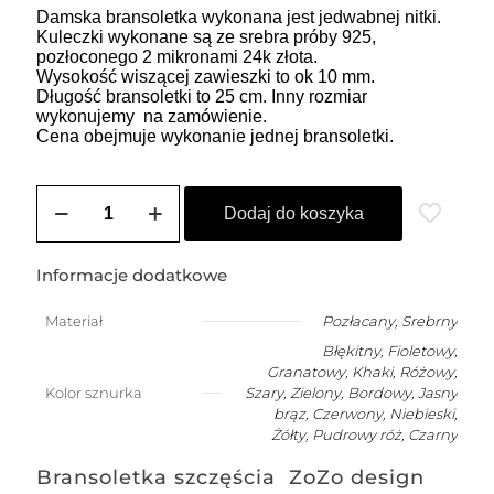
Damska bransoletka wykonana jest jedwabnej nitki.
Kuleczki wykonane są ze srebra próby 925,
pozłoconego 2 mikronami 24k złota.
Wysokość wiszącej zawieszki to ok 10 mm.
Długość bransoletki to 25 cm. Inny rozmiar
wykonujemy na zamówienie.
Cena obejmuje wykonanie jednej bransoletki.
ilość
ZOZO
Dodaj do koszyka
SUMMER
-
bransoletka
Informacje dodatkowe
damska
na
Materiał
Pozłacany
,
Srebrny
szczęście
Błękitny, Fioletowy,
z
CYTRYNĄ
Granatowy, Khaki, Różowy,
Kolor sznurka
Szary, Zielony, Bordowy, Jasny
brąz, Czerwony, Niebieski,
Żółty, Pudrowy róż, Czarny
Bransoletka szczęścia ZoZo design