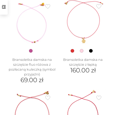
ma
wiele
wariantów.
Opcje
można
wybrać
na
stronie
produktu
w
Bransoletka damska na
Bransoletka damska na
szczęście fluo różowa z
szczęście z łapką
160.00
zł
pozłacaną kuleczką (symbol
przyjaźni)
Ten
69.00
zł
produkt
ma
wiele
wariantów.
Opcje
można
wybrać