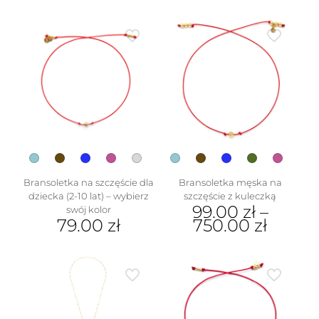
ma
Ten
wiele
produkt
wariantów.
ma
Opcje
wiele
można
wariantów.
wybrać
Opcje
na
można
stronie
wybrać
produktu
na
w
stronie
produktu
Bransoletka na szczęście dla
Bransoletka męska na
dziecka (2-10 lat) – wybierz
szczęście z kuleczką
99.00
zł
–
swój kolor
79.00
zł
750.00
zł
Ten
Ten
produkt
produkt
ma
ma
wiele
wiele
wariantów.
wariantów.
Opcje
Opcje