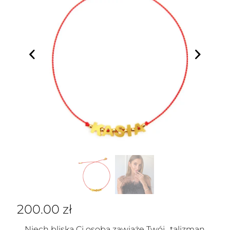
200.00
zł
Niech bliska Ci osoba zawiąże Twój „talizman