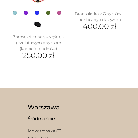
produktu
Bransoletka z Onyksów z
pozłacanym krzyżem
400.00
zł
Bransoletka na szczęście z
przelotowym onyksem
(kamień mądrości)
250.00
zł
Ten
produkt
ma
wiele
wariantów.
Opcje
można
wybrać
Warszawa
na
stronie
Śródmieście
produktu
Mokotowska 63