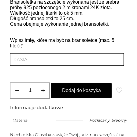
Bransoletka na szczęście wykonana jest ze srebra
próby 925 pozłoconego 2 mikronami 24K złota.
Wielkość jednej literki to ok 5 mm.
Długość bransoletki to 25 cm.
Cena obejmuje wykonanie jednej bransoletki.
Wpisz imię, które ma być na bransoletce (max. 5
liter)
*
ilość
Bransoletka
Dodaj do koszyka
na
szczęście
damska
Informacje dodatkowe
z
dowolnym
Materiał
Pozłacany
,
Srebrny
imieniem
do
5
Niech bliska Ci osoba zawiąże Twój „talizman szczęścia” na