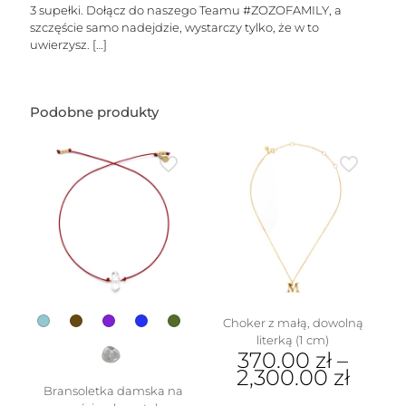
liter
3 supełki. Dołącz do naszego Teamu #ZOZOFAMILY, a
szczęście samo nadejdzie, wystarczy tylko, że w to
uwierzysz.
[…]
Podobne produkty
Choker z małą, dowolną
literką (1 cm)
370.00
zł
–
2,300.00
zł
Bransoletka damska na
Ten