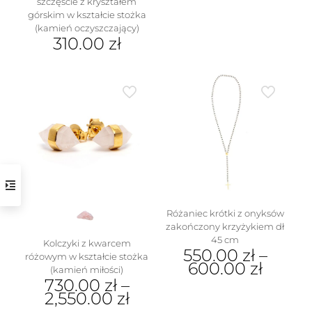
szczęście z kryształem
produkt
górskim w kształcie stożka
ma
(kamień oczyszczający)
wiele
310.00
zł
wariantów.
Ten
Opcje
produkt
można
ma
wybrać
wiele
na
wariantów.
stronie
Opcje
produktu
można
wybrać
na
stronie
produktu
Różaniec krótki z onyksów
zakończony krzyżykiem dł
45 cm
Kolczyki z kwarcem
550.00
zł
–
różowym w kształcie stożka
600.00
zł
(kamień miłości)
730.00
zł
–
Ten
2,550.00
zł
produkt