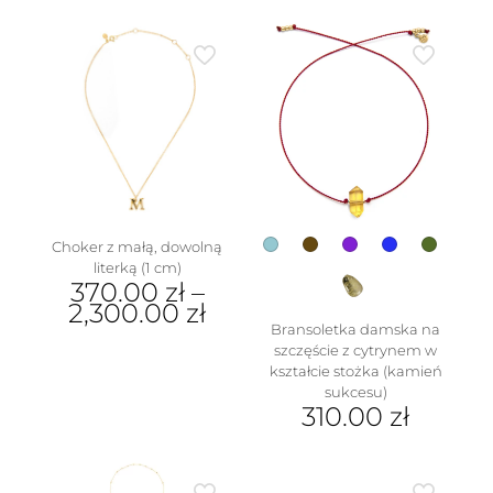
Ten
można
produkt
wybrać
ma
na
wiele
stronie
wariantów.
produktu
Opcje
można
wybrać
na
w
stronie
produktu
Choker z małą, dowolną
literką (1 cm)
370.00
zł
–
2,300.00
zł
Bransoletka damska na
Ten
szczęście z cytrynem w
produkt
kształcie stożka (kamień
ma
sukcesu)
wiele
310.00
zł
wariantów.
Ten
Opcje
produkt
można
ma
wybrać