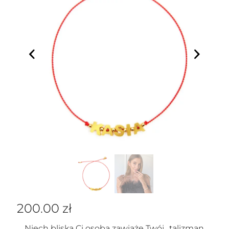
200.00
zł
Niech bliska Ci osoba zawiąże Twój „talizman