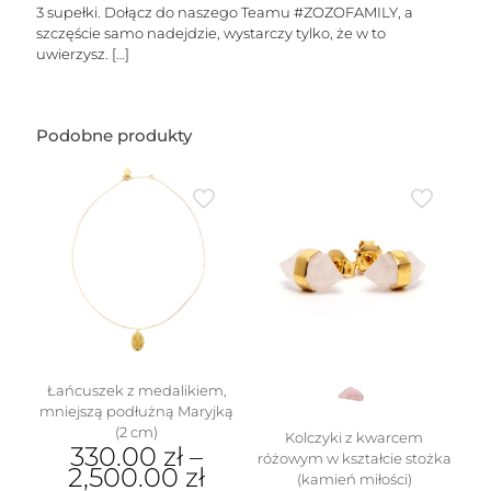
liter
3 supełki. Dołącz do naszego Teamu #ZOZOFAMILY, a
szczęście samo nadejdzie, wystarczy tylko, że w to
uwierzysz.
[…]
Podobne produkty
Łańcuszek z medalikiem,
mniejszą podłużną Maryjką
(2 cm)
Kolczyki z kwarcem
330.00
zł
–
różowym w kształcie stożka
2,500.00
zł
(kamień miłości)