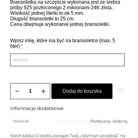
Bransoletka na szczęście wykonana jest ze srebra
próby 925 pozłoconego 2 mikronami 24K złota.
Wielkość jednej literki to ok 5 mm.
Długość bransoletki to 25 cm.
Cena obejmuje wykonanie jednej bransoletki.
Wpisz imię, które ma być na bransoletce (max. 5
liter)
*
ilość
Bransoletka
Dodaj do koszyka
na
szczęście
damska
Informacje dodatkowe
z
dowolnym
Materiał
Pozłacany
,
Srebrny
imieniem
do
5
Niech bliska Ci osoba zawiąże Twój „talizman szczęścia” na