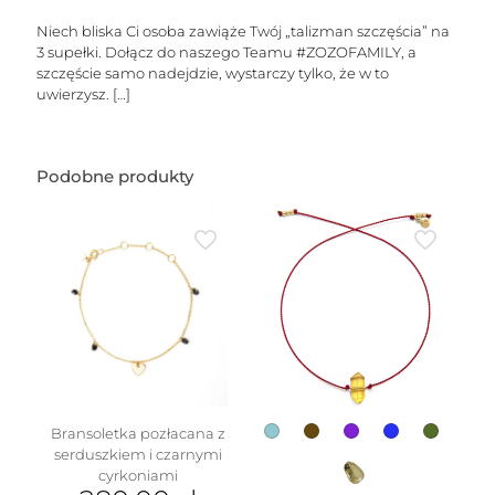
do
5
Niech bliska Ci osoba zawiąże Twój „talizman szczęścia” na
liter
3 supełki. Dołącz do naszego Teamu #ZOZOFAMILY, a
szczęście samo nadejdzie, wystarczy tylko, że w to
uwierzysz.
[…]
Podobne produkty
Bransoletka pozłacana z
serduszkiem i czarnymi
cyrkoniami