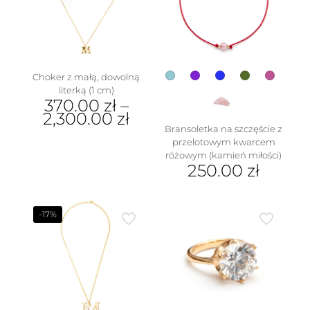
można
produktu
wybrać
na
stronie
produktu
Choker z małą, dowolną
literką (1 cm)
370.00
zł
–
2,300.00
zł
Bransoletka na szczęście z
Ten
przelotowym kwarcem
produkt
różowym (kamień miłości)
ma
250.00
zł
wiele
Ten
wariantów.
produkt
Opcje
ma
-17%
można
wiele
wybrać
wariantów.
na
Opcje
stronie
można
produktu
wybrać
na
stronie