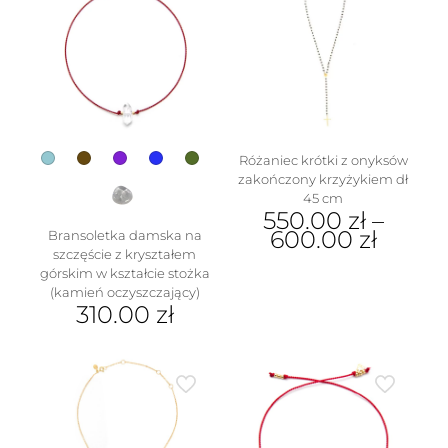
Różaniec krótki z onyksów
w
zakończony krzyżykiem dł
45 cm
550.00
zł
–
600.00
zł
Bransoletka damska na
szczęście z kryształem
Ten
górskim w kształcie stożka
produkt
(kamień oczyszczający)
ma
310.00
zł
wiele
Ten
wariantów.
produkt
Opcje
ma
można
wiele
wybrać
wariantów.
na
Opcje
stronie