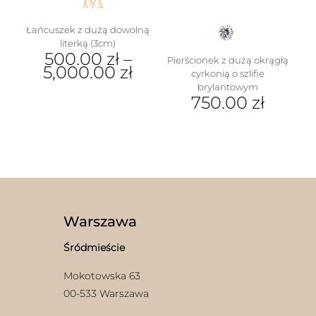
produktu
Łańcuszek z dużą dowolną
literką (3cm)
500.00
zł
–
Pierścionek z dużą okrągłą
5,000.00
zł
cyrkonią o szlifie
brylantowym
Ten
750.00
zł
produkt
ma
Ten
wiele
produkt
wariantów.
ma
Opcje
wiele
można
wariantów.
wybrać
Opcje
na
można
stronie
wybrać
Warszawa
produktu
na
stronie
Śródmieście
produktu
Mokotowska 63
00-533 Warszawa