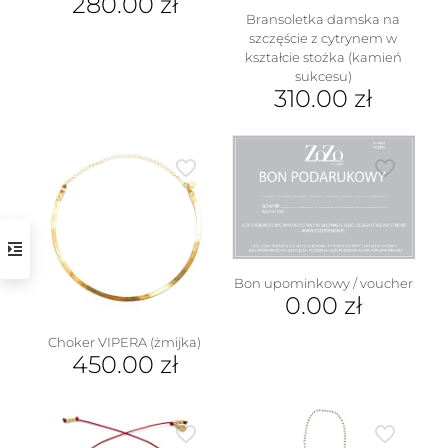
280.00
zł
Bransoletka damska na
szczęście z cytrynem w
kształcie stożka (kamień
sukcesu)
310.00
zł
Ten
produkt
ma
wiele
wariantów.
Opcje
można
wybrać
na
Bon upominkowy / voucher
stronie
0.00
zł
produktu
Choker VIPERA (żmijka)
450.00
zł