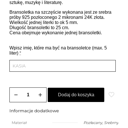
sztukę, muzykę i literaturę.
Bransoletka na szczęście wykonana jest ze srebra
próby 925 pozłoconego 2 mikronami 24K złota.
Wielkość jednej literki to ok 5 mm.
Długość bransoletki to 25 cm.
Cena obejmuje wykonanie jednej bransoletki.
Wpisz imię, które ma być na bransoletce (max. 5
liter)
*
ilość
Bransoletka
Dodaj do koszyka
na
szczęście
damska
Informacje dodatkowe
z
dowolnym
Materiał
Pozłacany
,
Srebrny
imieniem