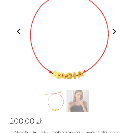
200.00
zł
Niech bliska Ci osoba zawiąże Twój „talizman