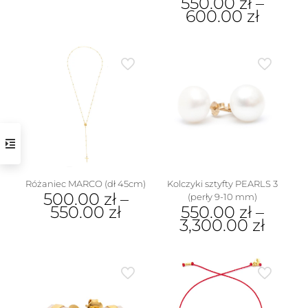
550.00
zł
–
600.00
zł
Ten
produkt
ma
wiele
wariantów.
Opcje
można
wybrać
na
stronie
produktu
Różaniec MARCO (dł 45cm)
Kolczyki sztyfty PEARLS 3
500.00
zł
–
(perły 9-10 mm)
550.00
zł
550.00
zł
–
3,300.00
zł
Ten
produkt
Ten
ma
produkt
wiele
ma
wariantów.
wiele
Opcje
wariantów.
można
Opcje