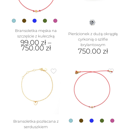
na
produktu
stronie
produktu
Bransoletka męska na
Pierścionek z dużą okrągłą
szczęście z kuleczką
cyrkonią o szlifie
99.00
zł
–
brylantowym
750.00
zł
750.00
zł
Ten
Ten
produkt
produkt
ma
ma
wiele
wiele
wariantów.
wariantów.
Opcje
Opcje
można
można
wybrać
wybrać
na
na
stronie
stronie
produktu
produktu
Bransoletka pozłacana z
serduszkiem