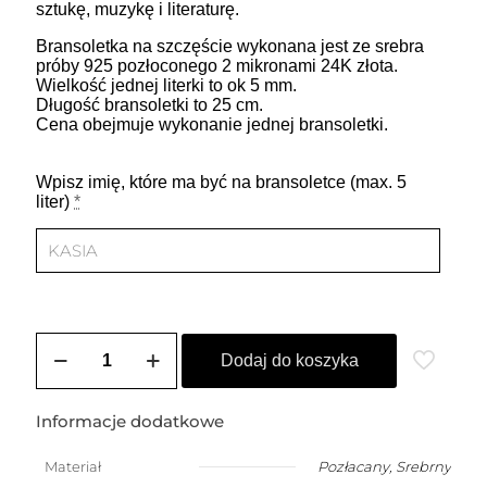
sztukę, muzykę i literaturę.
Bransoletka na szczęście wykonana jest ze srebra
próby 925 pozłoconego 2 mikronami 24K złota.
Wielkość jednej literki to ok 5 mm.
Długość bransoletki to 25 cm.
Cena obejmuje wykonanie jednej bransoletki.
Wpisz imię, które ma być na bransoletce (max. 5
liter)
*
ilość
Bransoletka
Dodaj do koszyka
na
szczęście
damska
Informacje dodatkowe
z
dowolnym
Materiał
Pozłacany
,
Srebrny
imieniem