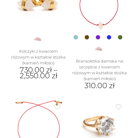
wybrać
można
na
wybrać
stronie
na
produktu
stronie
produktu
Kolczyki z kwarcem
w
różowym w kształcie stożka
Bransoletka damska na
(kamień miłości)
szczęście z kwarcem
730.00
zł
–
różowym w kształcie stożka
2,550.00
zł
(kamień miłości)
Ten
310.00
zł
produkt
Ten
ma
produkt
wiele
ma
wariantów.
wiele
Opcje
wariantów.
można
Opcje
wybrać
można
na
wybrać
stronie