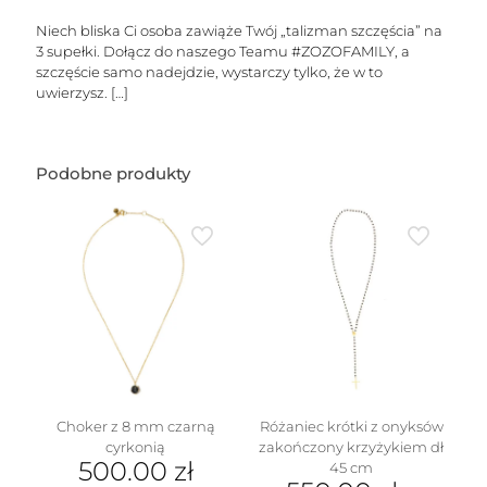
do
5
Niech bliska Ci osoba zawiąże Twój „talizman szczęścia” na
liter
3 supełki. Dołącz do naszego Teamu #ZOZOFAMILY, a
szczęście samo nadejdzie, wystarczy tylko, że w to
uwierzysz.
[…]
Podobne produkty
Choker z 8 mm czarną
Różaniec krótki z onyksów
cyrkonią
zakończony krzyżykiem dł
500.00
zł
45 cm