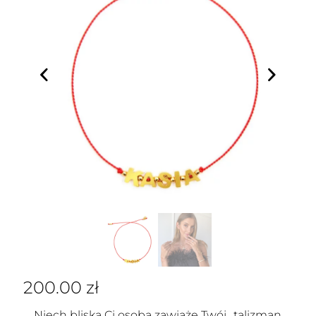
200.00
zł
Niech bliska Ci osoba zawiąże Twój „talizman