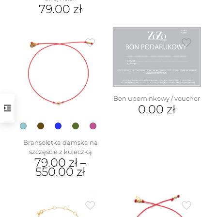
79.00
zł
Ten
produkt
ma
wiele
wariantów.
Opcje
można
wybrać
na
Bon upominkowy / voucher
stronie
0.00
zł
produktu
Bransoletka damska na
szczęście z kuleczką
79.00
zł
–
550.00
zł
Ten
produkt
ma
wiele