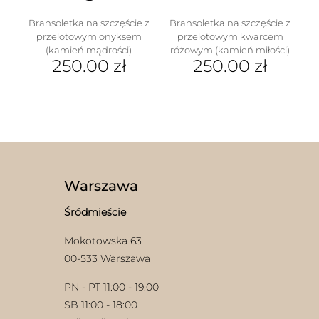
Bransoletka na szczęście z
Bransoletka na szczęście z
przelotowym onyksem
przelotowym kwarcem
(kamień mądrości)
różowym (kamień miłości)
250.00
zł
250.00
zł
Ten
Ten
produkt
produkt
ma
ma
wiele
wiele
wariantów.
wariantów.
Opcje
Opcje
można
można
wybrać
wybrać
Warszawa
na
na
stronie
stronie
Śródmieście
produktu
produktu
Mokotowska 63
00-533 Warszawa
PN - PT 11:00 - 19:00
SB 11:00 - 18:00