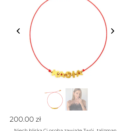
200.00
zł
Niech bliska Ci osoba zawiąże Twój „talizman