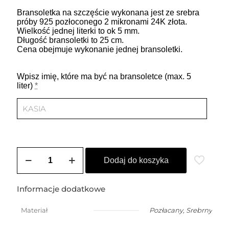
Bransoletka na szczęście wykonana jest ze srebra
próby 925 pozłoconego 2 mikronami 24K złota.
Wielkość jednej literki to ok 5 mm.
Długość bransoletki to 25 cm.
Cena obejmuje wykonanie jednej bransoletki.
Wpisz imię, które ma być na bransoletce (max. 5
liter)
*
ilość
Bransoletka
Dodaj do koszyka
na
szczęście
damska
Informacje dodatkowe
z
dowolnym
Materiał
Pozłacany
,
Srebrny
imieniem
do