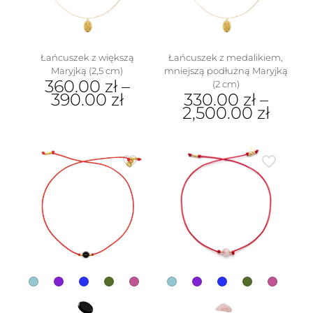
na
stronie
produktu
Łańcuszek z większą
Łańcuszek z medalikiem,
Maryjką (2,5 cm)
mniejszą podłużną Maryjką
360.00
zł
–
(2 cm)
390.00
zł
330.00
zł
–
2,500.00
zł
Ten
produkt
Ten
ma
produkt
wiele
ma
wariantów.
wiele
Opcje
wariantów.
można
Opcje
wybrać
można
na
wybrać
stronie
na
produktu
stronie
produktu