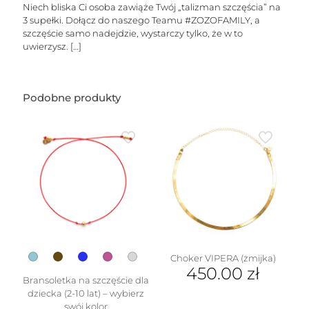
5
Niech bliska Ci osoba zawiąże Twój „talizman szczęścia” na
liter
3 supełki. Dołącz do naszego Teamu #ZOZOFAMILY, a
szczęście samo nadejdzie, wystarczy tylko, że w to
uwierzysz.
[…]
Podobne produkty
Choker VIPERA (żmijka)
450.00
zł
Bransoletka na szczęście dla
dziecka (2-10 lat) – wybierz
swój kolor