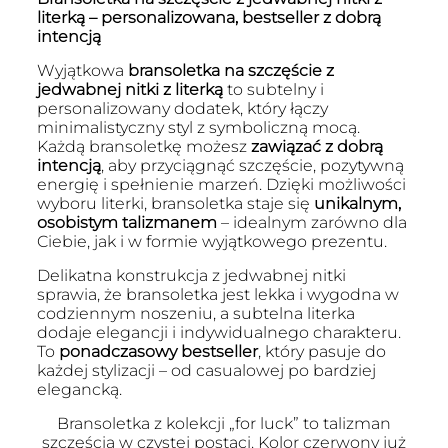
literką – personalizowana, bestseller z dobrą
intencją
Wyjątkowa
bransoletka na szczęście z
jedwabnej nitki z literką
to subtelny i
personalizowany dodatek, który łączy
minimalistyczny styl z symboliczną mocą.
Każdą bransoletkę możesz
zawiązać z dobrą
intencją
, aby przyciągnąć szczęście, pozytywną
energię i spełnienie marzeń. Dzięki możliwości
wyboru literki, bransoletka staje się
unikalnym,
osobistym talizmanem
– idealnym zarówno dla
Ciebie, jak i w formie wyjątkowego prezentu.
Delikatna konstrukcja z jedwabnej nitki
sprawia, że bransoletka jest lekka i wygodna w
codziennym noszeniu, a subtelna literka
dodaje elegancji i indywidualnego charakteru.
To
ponadczasowy bestseller
, który pasuje do
każdej stylizacji – od casualowej po bardziej
elegancką.
Bransoletka z kolekcji „for luck” to talizman
szczęścia w czystej postaci. Kolor czerwony już