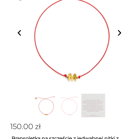
150.00
zł
Bransoletka na szczęście z jedwabnej nitki z