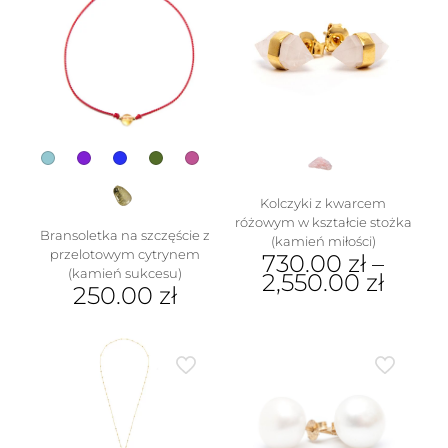
wariantów.
Opcje
można
wybrać
na
stronie
produktu
Kolczyki z kwarcem
różowym w kształcie stożka
Bransoletka na szczęście z
(kamień miłości)
przelotowym cytrynem
730.00
zł
–
(kamień sukcesu)
2,550.00
zł
250.00
zł
Ten
Ten
produkt
produkt
ma
ma
wiele
wiele
wariantów.
wariantów.
Opcje
Opcje
można
można
wybrać