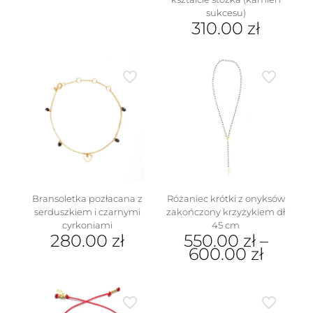
produkt
sukcesu)
ma
310.00
zł
wiele
Ten
wariantów.
produkt
Opcje
ma
można
wiele
wybrać
wariantów.
na
Opcje
stronie
można
produktu
wybrać
na
stronie
produktu
Bransoletka pozłacana z
Różaniec krótki z onyksów
serduszkiem i czarnymi
zakończony krzyżykiem dł
cyrkoniami
45 cm
280.00
zł
550.00
zł
–
600.00
zł
Ten
produkt
ma
wiele