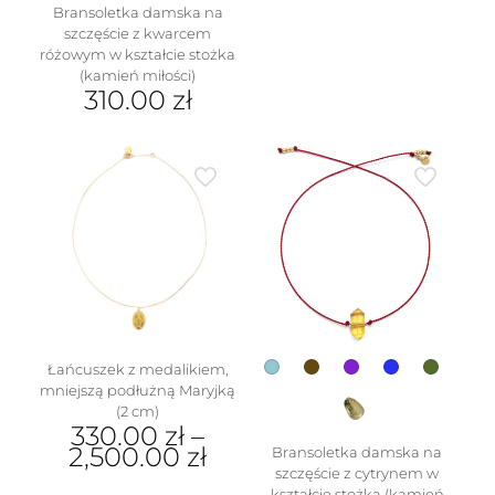
Bransoletka damska na
szczęście z kwarcem
różowym w kształcie stożka
(kamień miłości)
310.00
zł
Ten
produkt
ma
wiele
wariantów.
Opcje
można
wybrać
na
stronie
produktu
Łańcuszek z medalikiem,
mniejszą podłużną Maryjką
(2 cm)
330.00
zł
–
2,500.00
zł
Bransoletka damska na
szczęście z cytrynem w
Ten
kształcie stożka (kamień