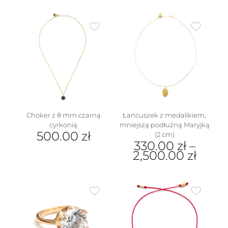
Choker z 8 mm czarną
Łańcuszek z medalikiem,
cyrkonią
mniejszą podłużną Maryjką
500.00
zł
(2 cm)
330.00
zł
–
2,500.00
zł
Ten
produkt
ma
wiele
wariantów.
Opcje
można