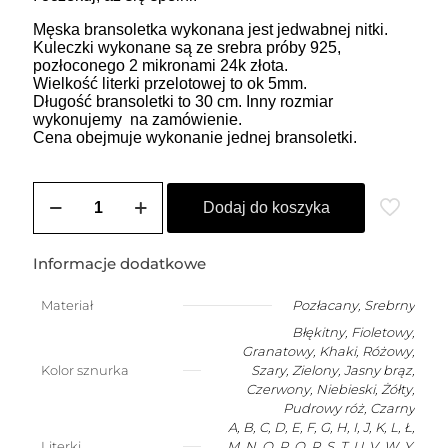
Męska bransoletka wykonana jest jedwabnej nitki.
Kuleczki wykonane są ze srebra próby 925,
pozłoconego 2 mikronami 24k złota.
Wielkość literki przelotowej to ok 5mm.
Długość bransoletki to 30 cm. Inny rozmiar
wykonujemy na zamówienie.
Cena obejmuje wykonanie jednej bransoletki.
ilość
Bransoletka
Dodaj do koszyka
męska
na
szczęście
Informacje dodatkowe
z
dowolną
Materiał
Pozłacany
,
Srebrny
literką
Błękitny, Fioletowy,
Granatowy, Khaki, Różowy,
Kolor sznurka
Szary, Zielony, Jasny brąz,
Czerwony, Niebieski, Żółty,
Pudrowy róż, Czarny
A, B, C, D, E, F, G, H, I, J, K, L, Ł,
Literki
M, N, O, P, Q, R, S, T, U, V, W, Y,