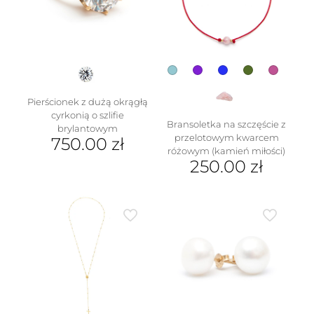
wybrać
na
stronie
produktu
Pierścionek z dużą okrągłą
cyrkonią o szlifie
Bransoletka na szczęście z
brylantowym
przelotowym kwarcem
750.00
zł
różowym (kamień miłości)
Ten
250.00
zł
produkt
Ten
ma
produkt
wiele
ma
wariantów.
wiele
Opcje
wariantów.
można
Opcje
wybrać
można
na
wybrać
stronie
na
produktu
stronie