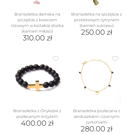
Bransoletka damska na
Bransoletka na szczęście z
szczęście z kwarcem
przelotowym cytrynem
różowym w kształcie stożka
(kamień sukcesu)
250.00
zł
(kamień miłości)
310.00
zł
Ten
Ten
produkt
produkt
ma
ma
wiele
wiele
wariantów.
wariantów.
Opcje
Opcje
można
można
wybrać
wybrać
na
na
stronie
stronie
produktu
produktu
Bransoletka z Onyksów z
Bransoletka pozłacana z
pozłacanym krzyżem
serduszkiem i czarnymi
400.00
zł
cyrkoniami
280.00
zł