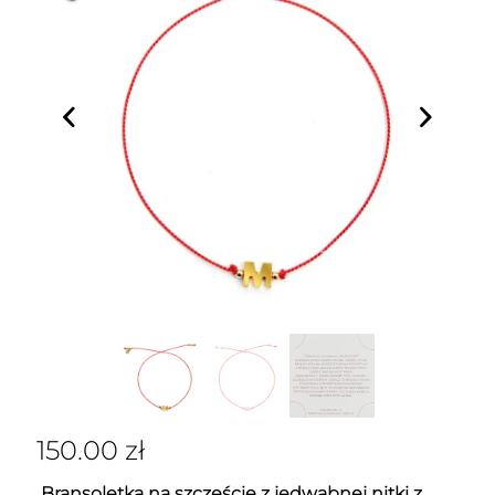
150.00
zł
Bransoletka na szczęście z jedwabnej nitki z