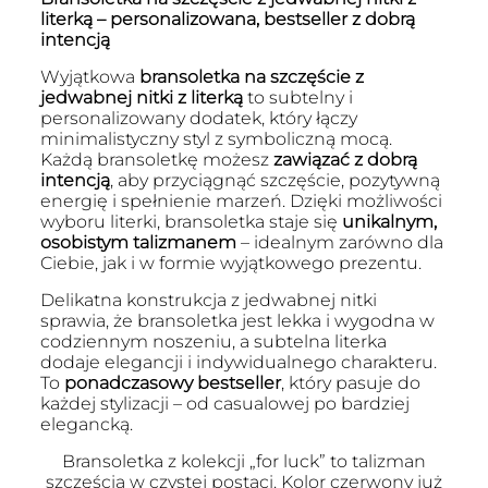
literką – personalizowana, bestseller z dobrą
intencją
Wyjątkowa
bransoletka na szczęście z
jedwabnej nitki z literką
to subtelny i
personalizowany dodatek, który łączy
minimalistyczny styl z symboliczną mocą.
Każdą bransoletkę możesz
zawiązać z dobrą
intencją
, aby przyciągnąć szczęście, pozytywną
energię i spełnienie marzeń. Dzięki możliwości
wyboru literki, bransoletka staje się
unikalnym,
osobistym talizmanem
– idealnym zarówno dla
Ciebie, jak i w formie wyjątkowego prezentu.
Delikatna konstrukcja z jedwabnej nitki
sprawia, że bransoletka jest lekka i wygodna w
codziennym noszeniu, a subtelna literka
dodaje elegancji i indywidualnego charakteru.
To
ponadczasowy bestseller
, który pasuje do
każdej stylizacji – od casualowej po bardziej
elegancką.
Bransoletka z kolekcji „for luck” to talizman
szczęścia w czystej postaci. Kolor czerwony już