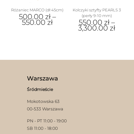
produktu
Różaniec MARCO (dł 45cm)
Kolczyki sztyfty PEARLS 3
500.00
zł
–
(perły 9-10 mm)
550.00
zł
550.00
zł
–
3,300.00
zł
Ten
produkt
Ten
ma
produkt
wiele
ma
wariantów.
wiele
Opcje
wariantów.
można
Opcje
wybrać
można
na
wybrać
Warszawa
stronie
na
produktu
stronie
Śródmieście
produktu
Mokotowska 63
00-533 Warszawa
PN - PT 11:00 - 19:00
SB 11:00 - 18:00