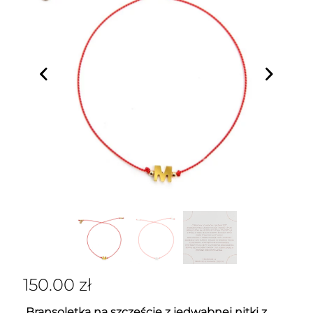
150.00
zł
Bransoletka na szczęście z jedwabnej nitki z