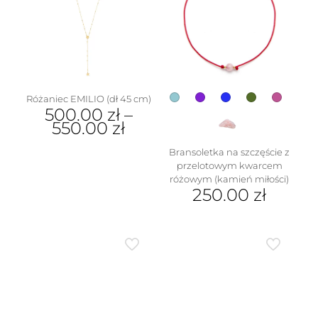
Opcje
można
wybrać
na
stronie
produktu
Różaniec EMILIO (dł 45 cm)
500.00
zł
–
550.00
zł
Ten
Bransoletka na szczęście z
produkt
przelotowym kwarcem
ma
różowym (kamień miłości)
wiele
250.00
zł
wariantów.
Ten
Opcje
produkt
można
ma
wybrać
wiele
na
wariantów.
stronie
Opcje
produktu
można
wybrać