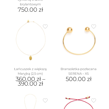
brylantowym
750.00
zł
Ten
produkt
ma
wiele
wariantów.
Opcje
można
wybrać
na
stronie
produktu
Łańcuszek z większą
Bransoletka pozłacana
Maryjką (2,5 cm)
SERENA – XS
360.00
zł
–
500.00
zł
390.00
zł
Ten
produkt
ma
wiele
wariantów.