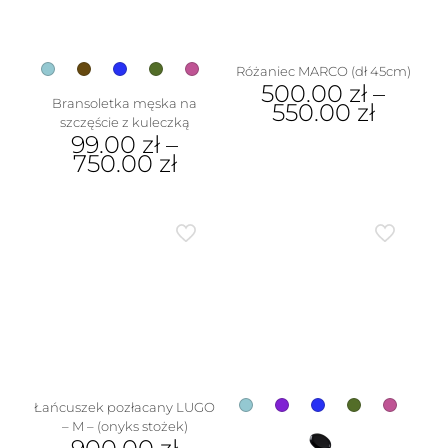
na
stronie
produktu
Różaniec MARCO (dł 45cm)
500.00
zł
–
Bransoletka męska na
550.00
zł
szczęście z kuleczką
Ten
99.00
zł
–
produkt
750.00
zł
ma
Ten
wiele
produkt
wariantów.
ma
Opcje
wiele
można
wariantów.
wybrać
Opcje
na
można
stronie
wybrać
produktu
na
stronie
produktu
Łańcuszek pozłacany LUGO
– M – (onyks stożek)