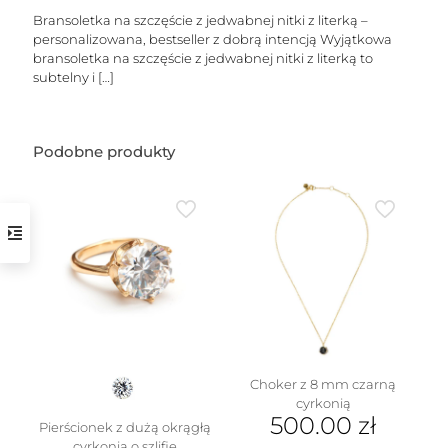
Bransoletka na szczęście z jedwabnej nitki z literką –
personalizowana, bestseller z dobrą intencją Wyjątkowa
bransoletka na szczęście z jedwabnej nitki z literką to
subtelny i
[…]
Podobne produkty
w
Choker z 8 mm czarną
cyrkonią
500.00
zł
Pierścionek z dużą okrągłą
cyrkonią o szlifie