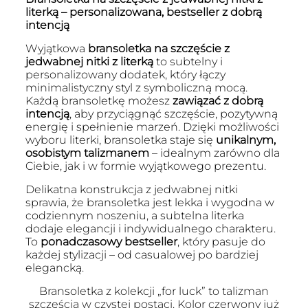
literką – personalizowana, bestseller z dobrą
intencją
Wyjątkowa
bransoletka na szczęście z
jedwabnej nitki z literką
to subtelny i
personalizowany dodatek, który łączy
minimalistyczny styl z symboliczną mocą.
Każdą bransoletkę możesz
zawiązać z dobrą
intencją
, aby przyciągnąć szczęście, pozytywną
energię i spełnienie marzeń. Dzięki możliwości
wyboru literki, bransoletka staje się
unikalnym,
osobistym talizmanem
– idealnym zarówno dla
Ciebie, jak i w formie wyjątkowego prezentu.
Delikatna konstrukcja z jedwabnej nitki
sprawia, że bransoletka jest lekka i wygodna w
codziennym noszeniu, a subtelna literka
dodaje elegancji i indywidualnego charakteru.
To
ponadczasowy bestseller
, który pasuje do
każdej stylizacji – od casualowej po bardziej
elegancką.
Bransoletka z kolekcji „for luck” to talizman
szczęścia w czystej postaci. Kolor czerwony już