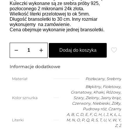
Kuleczki wykonane są ze srebra próby 925,
pozłoconego 2 mikronami 24k złota.
Wielkość literki przelotowej to ok 5mm.
Długość bransoletki to 30 cm. Inny rozmiar
wykonujemy na zamówienie.
Cena obejmuje wykonanie jednej bransoletki.
ilość
Bransoletka
Dodaj do koszyka
męska
na
szczęście
Informacje dodatkowe
z
dowolną
Materiał
Pozłacany
,
Srebrny
literką
Błękitny, Fioletowy,
Granatowy, Khaki, Różowy,
Kolor sznurka
Szary, Zielony, Jasny brąz,
Czerwony, Niebieski, Żółty,
Pudrowy róż, Czarny
A, B, C, D, E, F, G, H, I, J, K, Ł, L,
Literki
M, N, O, P, Q, R, S, T, U, V, W, Y,
Z, Ż