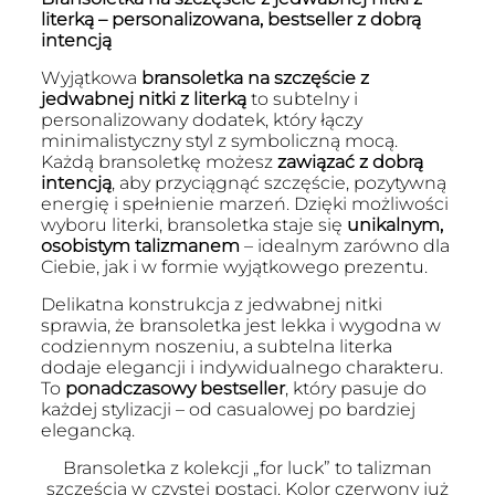
literką – personalizowana, bestseller z dobrą
intencją
Wyjątkowa
bransoletka na szczęście z
jedwabnej nitki z literką
to subtelny i
personalizowany dodatek, który łączy
minimalistyczny styl z symboliczną mocą.
Każdą bransoletkę możesz
zawiązać z dobrą
intencją
, aby przyciągnąć szczęście, pozytywną
energię i spełnienie marzeń. Dzięki możliwości
wyboru literki, bransoletka staje się
unikalnym,
osobistym talizmanem
– idealnym zarówno dla
Ciebie, jak i w formie wyjątkowego prezentu.
Delikatna konstrukcja z jedwabnej nitki
sprawia, że bransoletka jest lekka i wygodna w
codziennym noszeniu, a subtelna literka
dodaje elegancji i indywidualnego charakteru.
To
ponadczasowy bestseller
, który pasuje do
każdej stylizacji – od casualowej po bardziej
elegancką.
Bransoletka z kolekcji „for luck” to talizman
szczęścia w czystej postaci. Kolor czerwony już