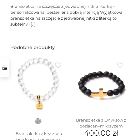
Bransoletka na szczęście z jedwabnej nitki z literką –
personalizowana, bestseller z dobrą intencją Wyjątkowa
bransoletka na szczęście z jedwabnej nitki z literką to
subtelny i
[…]
Podobne produkty
w
Bransoletka z Onyksów z
pozłacanym krzyżem
400.00
zł
Bransoletka z kryształu
górskiego z grawerem