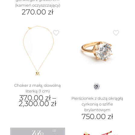
(kamień oczyszczający)
270.00
zł
Choker z małą, dowolną
literką (1 cm)
370.00
zł
–
Pierścionek z dużą okrągłą
2,300.00
zł
cyrkonią o szlifie
brylantowym
Ten
750.00
zł
produkt
ma
Ten
wiele
produkt
wariantów.