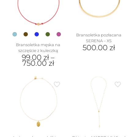
można
wybrać
na
stronie
produktu
Bransoletka pozłacana
SERENA – XS
Bransoletka męska na
500.00
zł
szczęście z kuleczką
99.00
zł
–
750.00
zł
Ten
produkt
ma
wiele
wariantów.
Opcje
można
wybrać
na
stronie
produktu