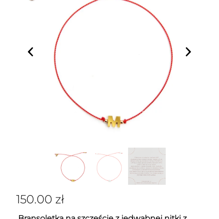
150.00
zł
Bransoletka na szczęście z jedwabnej nitki z