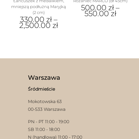
Łańcuszek z medalikiem,
Różaniec MARCO (dł 45cm)
500.00
zł
–
mniejszą podłużną Maryjką
550.00
zł
(2 cm)
330.00
zł
–
Ten
2,500.00
zł
produkt
Ten
ma
produkt
wiele
ma
wariantów.
wiele
Opcje
wariantów.
można
Opcje
wybrać
można
na
wybrać
stronie
Warszawa
na
produktu
stronie
Śródmieście
produktu
Mokotowska 63
00-533 Warszawa
PN - PT 11:00 - 19:00
SB 11:00 - 18:00
N (handlowa) 11:00 - 17:00