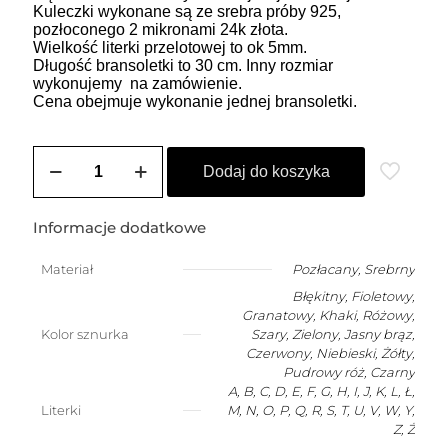
Kuleczki wykonane są ze srebra próby 925,
pozłoconego 2 mikronami 24k złota.
Wielkość literki przelotowej to ok 5mm.
Długość bransoletki to 30 cm. Inny rozmiar
wykonujemy na zamówienie.
Cena obejmuje wykonanie jednej bransoletki.
ilość
Bransoletka
Dodaj do koszyka
męska
na
szczęście
Informacje dodatkowe
z
dowolną
Materiał
Pozłacany
,
Srebrny
literką
Błękitny, Fioletowy,
Granatowy, Khaki, Różowy,
Kolor sznurka
Szary, Zielony, Jasny brąz,
Czerwony, Niebieski, Żółty,
Pudrowy róż, Czarny
A, B, C, D, E, F, G, H, I, J, K, L, Ł,
Literki
M, N, O, P, Q, R, S, T, U, V, W, Y,
Z, Ż