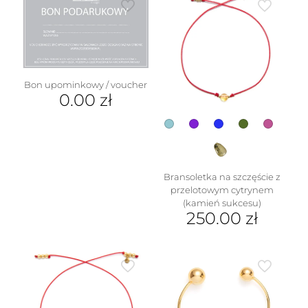
ma
Opcje
wiele
można
wariantów.
wybrać
Opcje
na
można
stronie
wybrać
produktu
na
Bon upominkowy / voucher
stronie
0.00
zł
produktu
Bransoletka na szczęście z
przelotowym cytrynem
(kamień sukcesu)
250.00
zł
Ten
produkt
ma
wiele
wariantów.
Opcje