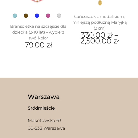
stronie
produktu
Łańcuszek z medalikiem,
mniejszą podłużną Maryjką
Bransoletka na szczęście dla
(2 cm)
dziecka (2-10 lat) – wybierz
330.00
zł
–
swój kolor
2,500.00
zł
79.00
zł
Ten
Ten
produkt
produkt
ma
ma
wiele
wiele
wariantów.
wariantów.
Opcje
Opcje
można
można
wybrać
wybrać
na
Warszawa
na
stronie
stronie
produktu
Śródmieście
produktu
Mokotowska 63
00-533 Warszawa