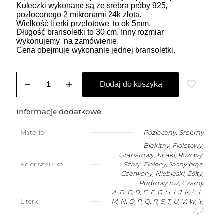
Kuleczki wykonane są ze srebra próby 925,
pozłoconego 2 mikronami 24k złota.
Wielkość literki przelotowej to ok 5mm.
Długość bransoletki to 30 cm. Inny rozmiar
wykonujemy na zamówienie.
Cena obejmuje wykonanie jednej bransoletki.
ilość
Bransoletka
Dodaj do koszyka
męska
na
szczęście
Informacje dodatkowe
z
dowolną
Materiał
Pozłacany
,
Srebrny
literką
Błękitny, Fioletowy,
Granatowy, Khaki, Różowy,
Kolor sznurka
Szary, Zielony, Jasny brąz,
Czerwony, Niebieski, Żółty,
Pudrowy róż, Czarny
A, B, C, D, E, F, G, H, I, J, K, Ł, L,
Literki
M, N, O, P, Q, R, S, T, U, V, W, Y,
Z, Ż