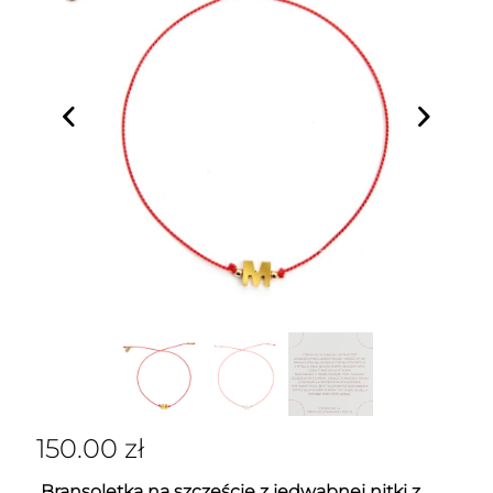
150.00
zł
Bransoletka na szczęście z jedwabnej nitki z