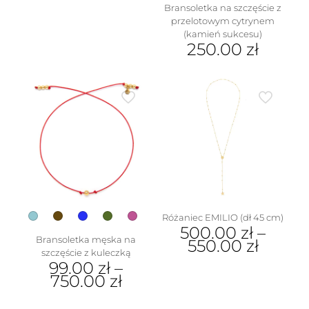
Bransoletka na szczęście z
przelotowym cytrynem
(kamień sukcesu)
250.00
zł
Ten
produkt
ma
wiele
wariantów.
Opcje
można
wybrać
na
stronie
produktu
Różaniec EMILIO (dł 45 cm)
500.00
zł
–
Bransoletka męska na
550.00
zł
szczęście z kuleczką
Ten
99.00
zł
–
produkt
750.00
zł
ma
Ten
wiele