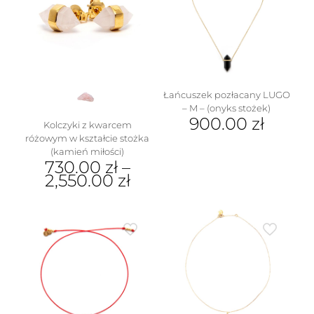
Opcje
można
wybrać
na
stronie
produktu
Łańcuszek pozłacany LUGO
– M – (onyks stożek)
900.00
zł
Kolczyki z kwarcem
różowym w kształcie stożka
Ten
(kamień miłości)
produkt
730.00
zł
–
ma
2,550.00
zł
wiele
wariantów.
Ten
Opcje
produkt
można
ma
wybrać
wiele
na
wariantów.
stronie
Opcje
produktu
można
wybrać
na