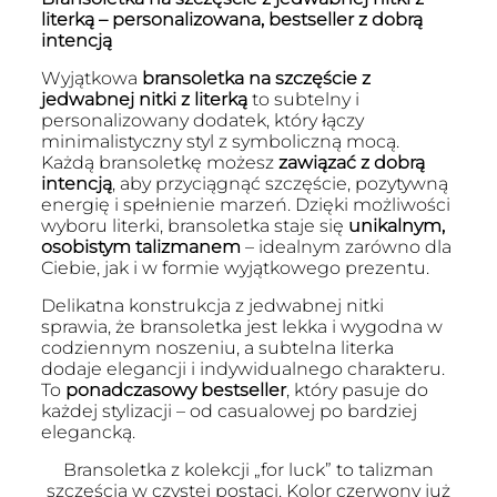
literką – personalizowana, bestseller z dobrą
intencją
Wyjątkowa
bransoletka na szczęście z
jedwabnej nitki z literką
to subtelny i
personalizowany dodatek, który łączy
minimalistyczny styl z symboliczną mocą.
Każdą bransoletkę możesz
zawiązać z dobrą
intencją
, aby przyciągnąć szczęście, pozytywną
energię i spełnienie marzeń. Dzięki możliwości
wyboru literki, bransoletka staje się
unikalnym,
osobistym talizmanem
– idealnym zarówno dla
Ciebie, jak i w formie wyjątkowego prezentu.
Delikatna konstrukcja z jedwabnej nitki
sprawia, że bransoletka jest lekka i wygodna w
codziennym noszeniu, a subtelna literka
dodaje elegancji i indywidualnego charakteru.
To
ponadczasowy bestseller
, który pasuje do
każdej stylizacji – od casualowej po bardziej
elegancką.
Bransoletka z kolekcji „for luck” to talizman
szczęścia w czystej postaci. Kolor czerwony już