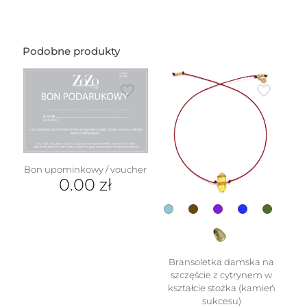
kształcie
dmuchanego
mniejszego
motylka
Podobne produkty
(1
cm)
Bon upominkowy / voucher
0.00
zł
Bransoletka damska na
szczęście z cytrynem w
kształcie stożka (kamień
sukcesu)