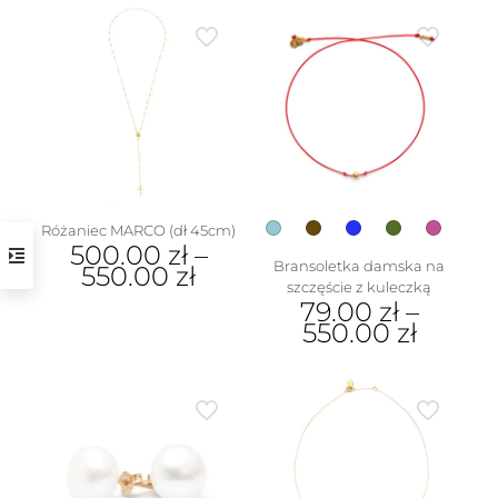
produkt
ma
wiele
wariantów.
Opcje
można
wybrać
na
stronie
produktu
Różaniec MARCO (dł 45cm)
500.00
zł
–
Bransoletka damska na
550.00
zł
szczęście z kuleczką
Ten
79.00
zł
–
produkt
550.00
zł
ma
Ten
wiele
produkt
wariantów.
ma
Opcje
wiele
można
wariantów.
wybrać
Opcje
na
można
stronie