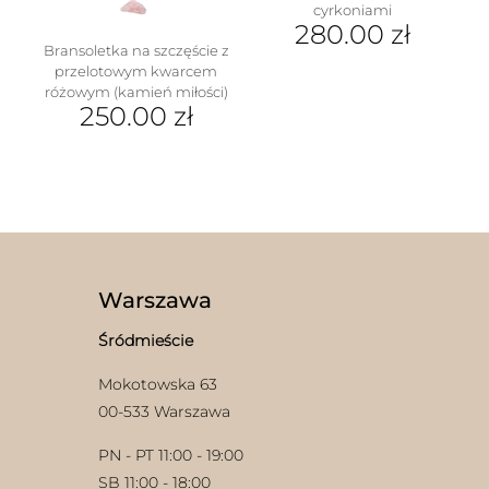
cyrkoniami
280.00
zł
Bransoletka na szczęście z
przelotowym kwarcem
różowym (kamień miłości)
250.00
zł
Ten
produkt
ma
w
wiele
wariantów.
Opcje
można
wybrać
Warszawa
na
stronie
Śródmieście
produktu
Mokotowska 63
00-533 Warszawa
PN - PT 11:00 - 19:00
SB 11:00 - 18:00