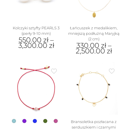
wybrać
produktu
na
stronie
produktu
Kolczyki sztyfty PEARLS 3
Łańcuszek z medalikiem,
(perły 9-10 mm)
mniejszą podłużną Maryjką
550.00
zł
–
(2 cm)
3,300.00
zł
330.00
zł
–
2,500.00
zł
Ten
produkt
Ten
ma
produkt
wiele
ma
wariantów.
wiele
Opcje
wariantów.
można
Opcje
wybrać
można
na
wybrać
stronie
na
produktu
stronie
produktu
Bransoletka pozłacana z
serduszkiem i czarnymi