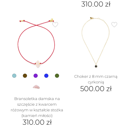
310.00
zł
Ten
produkt
ma
wiele
wariantów.
Opcje
można
wybrać
na
stronie
produktu
Choker z 8 mm czarną
cyrkonią
500.00
zł
Bransoletka damska na
szczęście z kwarcem
różowym w kształcie stożka
(kamień miłości)
310.00
zł
Ten