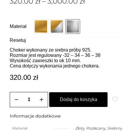
320.00
zł
–
3,000.00
zł
Materiał
Resetuj
Choker wykonany ze srebra próby 925.
Rozmiar jest regulowany -32 – 34 – 36 – 38
Wysokość zawieszki to ok 10 mm.
Cena dotyczy wykonania jednego chokera.
320.00
zł
ilość
ZOZO
Dodaj do koszyka
CHARMS
-
Choker
Informacje dodatkowe
z
przywieszką
Materiał
Złoty
,
Pozłacany
,
Srebrny
w