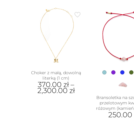
Choker z małą, dowolną
literką (1 cm)
370.00
zł
–
2,300.00
zł
Bransoletka na sz
Ten
przelotowym k
produkt
różowym (kamień 
ma
250.00
wiele
wariantów.
Ten
Opcje
prod