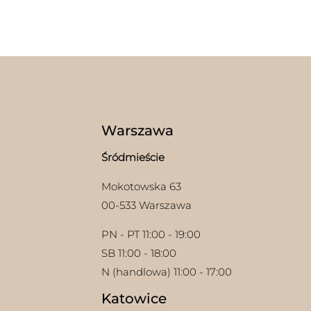
można
ma
wybrać
wiel
na
wari
stronie
Opcj
produktu
moż
wybr
na
stron
prod
Warszawa
Śródmieście
Mokotowska 63
00-533 Warszawa
PN - PT 11:00 - 19:00
SB 11:00 - 18:00
N (handlowa) 11:00 - 17:00
w
Katowice