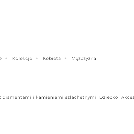
e
Kolekcje
Kobieta
Mężczyzna
 z diamentami i kamieniami szlachetnymi
Dziecko
Akces