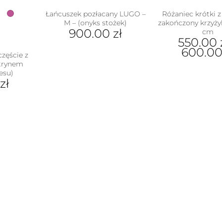
Łańcuszek pozłacany LUGO –
Różaniec krótki 
M – (onyks stożek)
zakończony krzyży
900.00
zł
cm
550.00
Ten
600.0
częście z
produkt
trynem
Ten
ma
esu)
pro
wiele
zł
ma
wariantów.
wiel
Opcje
war
można
ukt
Opc
wybrać
moż
na
e
wyb
stronie
antów.
na
produktu
e
stro
na
pro
ać
ie
uktu