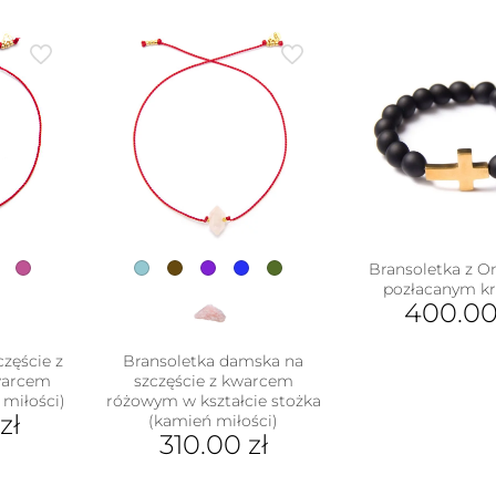
Bransoletka z O
pozłacanym k
400.0
częście z
Bransoletka damska na
warcem
szczęście z kwarcem
miłości)
różowym w kształcie stożka
zł
(kamień miłości)
310.00
zł
Ten
ukt