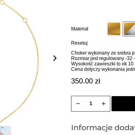
Materiał
Resetuj
Choker wykonany ze srebra pr
Rozmiar jest regulowany -32 
Wysokość zawieszki to ok 10
Cena dotyczy wykonania jedn
350.00
zł
ilość
ZOZO
CHARMS
-
Choker
z
Informacje dod
przywieszką