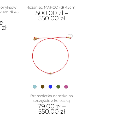
z onyksów
Różaniec MARCO (dł 45cm)
500.00
zł
–
kiem dł 45
550.00
zł
zł
–
Ten
0
zł
produkt
ma
dukt
wiele
wariantów.
e
Opcje
iantów.
można
je
wybrać
na
na
rać
stronie
produktu
nie
duktu
Bransoletka damska na
szczęście z kuleczką
79.00
zł
–
550.00
zł