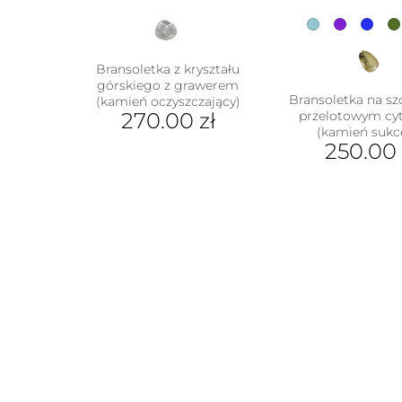
Bransoletka z kryształu
górskiego z grawerem
Bransoletka na sz
(kamień oczyszczający)
270.00
zł
przelotowym cy
(kamień sukc
250.00
Ten
prod
ma
wiel
wari
Opcj
moż
wybr
na
stron
prod