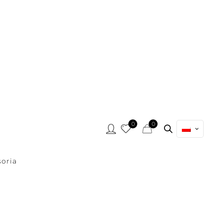
0
0
oria