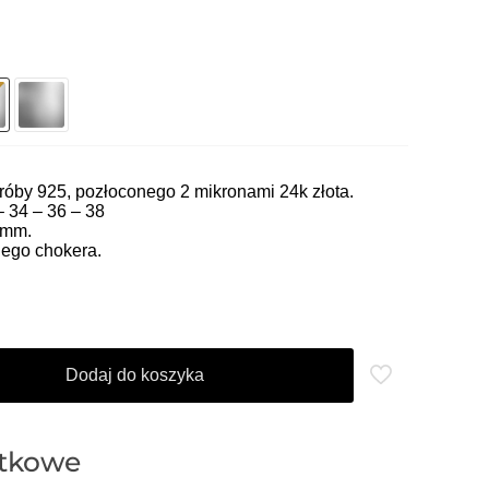
óby 925, pozłoconego 2 mikronami 24k złota.
– 34 – 36 – 38
 mm.
ego chokera.
Dodaj do koszyka
atkowe