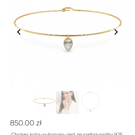
850.00
zł
Choker kolia wykonany jest ze srebra próby 925,