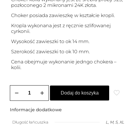
pozłoconego 2 mikronami 24K złota.
Choker posiada zawieszkę w kształcie kropli.
Kropla wykonana jest z ręcznie szlifowanej
cyrkonii.
Wysokość zawieszki to ok 14 mm.
Szerokość zawieszki to ok 10 mm.
Cena obejmuje wykonanie jedngo chokera –
kolii.
ilość
Choker
Dodaj do koszyka
/
kolia
pozłacana
Informacje dodatkowe
KORNELIA
PEAR
Długość łańcuszka
L, M, S, XL