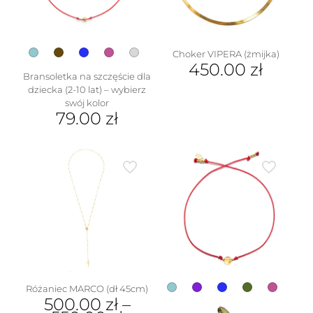
na
stronie
produktu
Choker VIPERA (żmijka)
450.00
zł
Bransoletka na szczęście dla
dziecka (2-10 lat) – wybierz
swój kolor
79.00
zł
Ten
produkt
ma
wiele
wariantów.
Opcje
można
wybrać
na
stronie
produktu
Różaniec MARCO (dł 45cm)
500.00
zł
–