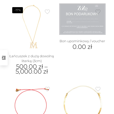
-17%
Bon upominkowy / voucher
0.00
zł
Łańcuszek z dużą dowolną
literką (3cm)
500.00
zł
–
5,000.00
zł
Ten
produkt
ma
wiele
wariantów.
Opcje
można
wybrać