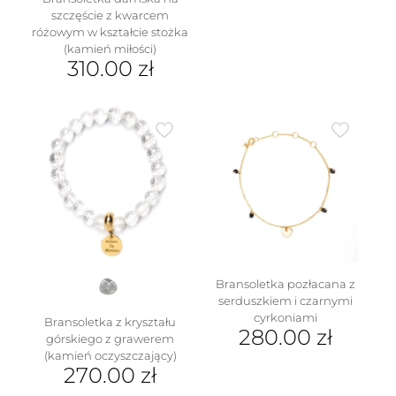
szczęście z kwarcem
różowym w kształcie stożka
(kamień miłości)
310.00
zł
Ten
produkt
ma
wiele
wariantów.
Opcje
można
wybrać
na
stronie
produktu
Bransoletka pozłacana z
serduszkiem i czarnymi
cyrkoniami
Bransoletka z kryształu
280.00
zł
górskiego z grawerem
(kamień oczyszczający)
270.00
zł