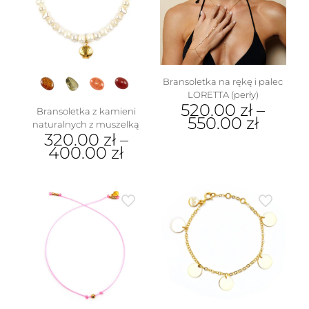
można
wybrać
na
stronie
produktu
Bransoletka na rękę i palec
LORETTA (perły)
520.00
zł
–
Bransoletka z kamieni
550.00
zł
naturalnych z muszelką
320.00
zł
–
Ten
400.00
zł
produkt
ma
Ten
wiele
produkt
wariantów.
ma
Opcje
wiele
można
wariantów.
wybrać
Opcje
na
można
stronie
wybrać
produktu
na
stronie
produktu