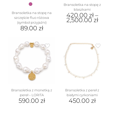
Bransoletka na stopę z
blaszkami
Bransoletka na stopę na
420.00
zł
–
szczęście fluo różowa
2,500.00
zł
(symbol przyjaźni)
Ten
89.00
zł
produkt
ma
wiele
w
wariantów.
Opcje
można
wybrać
na
stronie
produktu
Bransoletka z monetką z
Bransoletka z pereł z
pereł – LORITA
białymi cyrkoniami
590.00
zł
450.00
zł