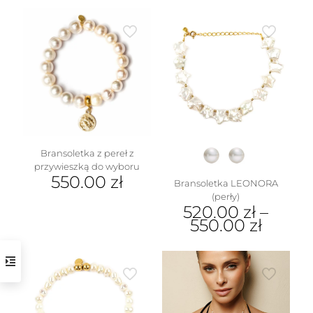
produkt
ma
wiele
wariantów.
Opcje
można
wybrać
na
stronie
produktu
Bransoletka z pereł z
przywieszką do wyboru
550.00
zł
Bransoletka LEONORA
(perły)
520.00
zł
–
550.00
zł
Ten
produkt
ma
wiele
wariantów.
Opcje