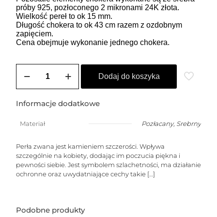
próby 925, pozłoconego 2 mikronami 24K złota.
Wielkość pereł to ok 15 mm.
Długość chokera to ok 43 cm razem z ozdobnym
zapięciem.
Cena obejmuje wykonanie jednego chokera.
ilość
Choker
Dodaj do koszyka
ANGELICA
HEART
Informacje dodatkowe
Materiał
Pozłacany
,
Srebrny
Perła zwana jest kamieniem szczerości. Wpływa
szczególnie na kobiety, dodając im poczucia piękna i
pewności siebie. Jest symbolem szlachetności, ma działanie
ochronne oraz uwydatniające cechy takie
[…]
Podobne produkty