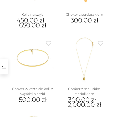
Kolia na szyję
Choker z serduszkiem
450.00
zł
–
300.00
zł
650.00
zł
Ten
produkt
ma
wiele
wariantów.
Opcje
można
wybrać
na
stronie
produktu
Choker w kształcie kolii z
Choker z malutkim
wąskiej blaszki
Medalikiem
500.00
zł
300.00
zł
–
2,000.00
zł
Ten
produkt