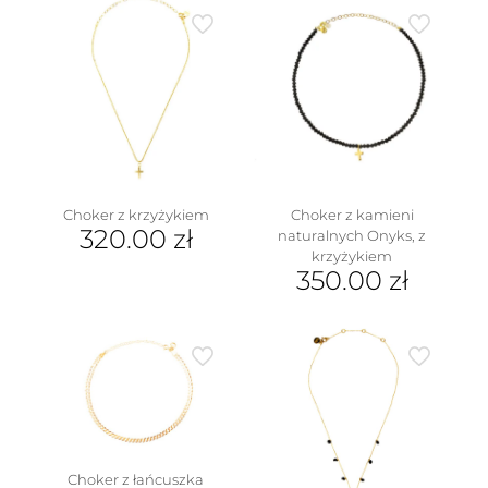
ma
wiele
wariantów.
Opcje
można
wybrać
na
stronie
produktu
Choker z kamieni
Choker z krzyżykiem
320.00
zł
naturalnych Onyks, z
krzyżykiem
350.00
zł
Choker z łańcuszka