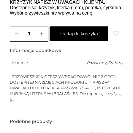
KRZYŻYK NAPISZ W UWAGACH KLIENTA.
Dostępne są: krzyżyk, literka (1cm), perełka, cyrkonia.
Wybór przywieszki nie wpływa na cenę.
ilość
Choker
Dodaj do koszyka
HEIDI
3
(perły
Informacje dodatkowe
-
przywieszka
Materiał
Pozłacany
,
Srebrny
do
wyboru)
PRZYWIESZKĘ MOŻESZ WYBRAĆ DOWOLNIE Z OPCJI
DOSTĘPNEJ NA ZDJĘCIACH PRODUKTU. NAPISZ W
UWAGACH KLIENTA JAKA PRZYWIESZKA CIĘ INTERESUJE
LUB JAKĄ LITERKĘ WYBRAŁAŚ/ŁEŚ. Dostępne są: krzyżyk,
[…]
Podobne produkty