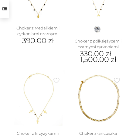
wybrać
na
stronie
produktu
Choker z Medalikiem i
cyrkoniami czarnymi
390.00
zł
Choker z półksiężycem i
czarnymi cyrkoniami
330.00
zł
–
1,500.00
zł
Ten
produkt
ma
wiele
wariantów.
Opcje
można
wybrać
na
stronie
produktu
Choker z krzyżykami i
Choker z łańcuszka