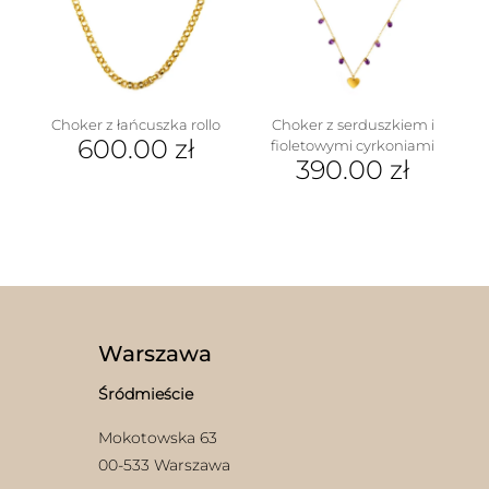
Choker z łańcuszka rollo
Choker z serduszkiem i
600.00
zł
fioletowymi cyrkoniami
390.00
zł
Warszawa
Śródmieście
Mokotowska 63
00-533 Warszawa