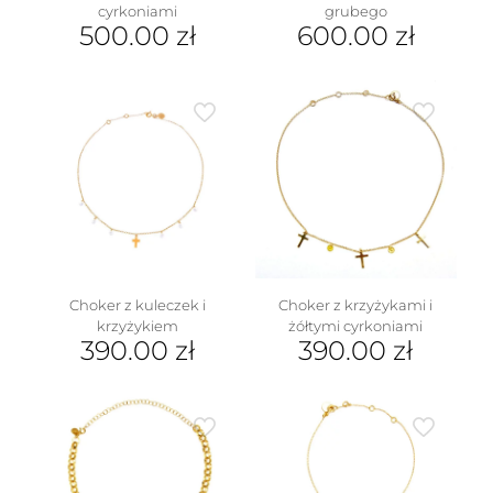
cyrkoniami
grubego
500.00
zł
600.00
zł
w
Choker z kuleczek i
Choker z krzyżykami i
krzyżykiem
żółtymi cyrkoniami
390.00
zł
390.00
zł