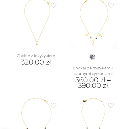
Choker z krzyżykiem
320.00
zł
Choker z krzyżykami i
czarnymi cyrkoniami
360.00
zł
–
390.00
zł
Ten
produkt
ma
wiele
wariantów.
Opcje
można