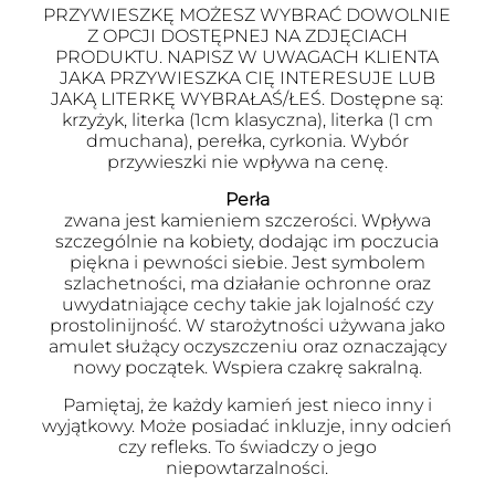
PRZYWIESZKĘ MOŻESZ WYBRAĆ DOWOLNIE
Z OPCJI DOSTĘPNEJ NA ZDJĘCIACH
PRODUKTU. NAPISZ W UWAGACH KLIENTA
JAKA PRZYWIESZKA CIĘ INTERESUJE LUB
JAKĄ LITERKĘ WYBRAŁAŚ/ŁEŚ. Dostępne są:
krzyżyk, literka (1cm klasyczna), literka (1 cm
dmuchana), perełka, cyrkonia. Wybór
przywieszki nie wpływa na cenę.
Perła
zwana jest kamieniem szczerości. Wpływa
szczególnie na kobiety, dodając im poczucia
piękna i pewności siebie. Jest symbolem
szlachetności, ma działanie ochronne oraz
uwydatniające cechy takie jak lojalność czy
prostolinijność. W starożytności używana jako
amulet służący oczyszczeniu oraz oznaczający
nowy początek. Wspiera czakrę sakralną.
Pamiętaj, że każdy kamień jest nieco inny i
wyjątkowy. Może posiadać inkluzje, inny odcień
czy refleks. To świadczy o jego
niepowtarzalności.